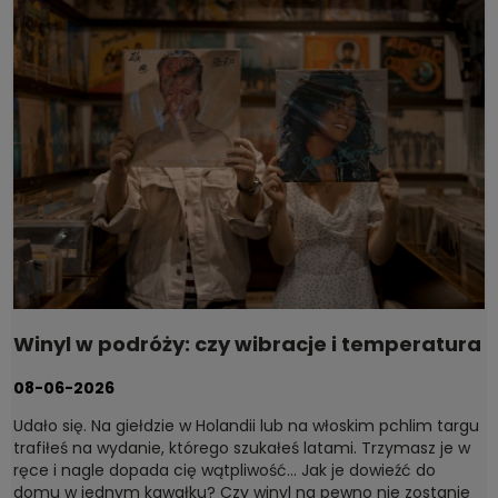
Winyl w podróży: czy wibracje i temperatura
naprawdę szkodzą płytom?
08-06-2026
Udało się. Na giełdzie w Holandii lub na włoskim pchlim targu
trafiłeś na wydanie, którego szukałeś latami. Trzymasz je w
ręce i nagle dopada cię wątpliwość... Jak je dowieźć do
domu w jednym kawałku? Czy winyl na pewno nie zostanie