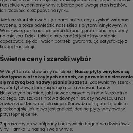
i uczciwie wyceniamy winyle, biorąc pod uwagę stan krążków,
ich rzadkość oraz popyt na rynku.
Możesz skontaktować się z nami online, aby uzyskać wstępną
wycenę, a także odwiedzić nasz sklep z płytami winylowymi w
Warszawie, gdzie nasi eksperci dokonają profesjonalnej oceny
na miejscu. Dzięki takiej elastyczności jesteśmy w stanie
dopasować się do Twoich potrzeb, gwarantując satysfakcję z
każdej transakcji.
Świetne ceny i szeroki wybór
W Vinyl Tamka stawiamy na jakość.
Nasze płyty winylowe są
dostępne w atrakcyjnych cenach, co pozwala na cieszenie
się muzyką bez nadwyrężania budżetu.
Zapewniamy szeroki
wybór tytułów, które zaspokoją gusta zarówno fanów
klasycznych brzmień, jak i nowoczesnych rytmów. Niezależnie
od tego, czy szukasz hitów z dawnych lat, czy nowości, u nas
zawsze znajdziesz coś dla siebie. Sprawdź naszą ofertę online i
przekonaj się, jak łatwo jest znaleźć idealne płyty winylowe w
przystępnej cenie.
Zapraszamy do współpracy i odkrywania bogactwa dźwięków z
Vinyl Tamka! U nas są
Twoje winyle
.