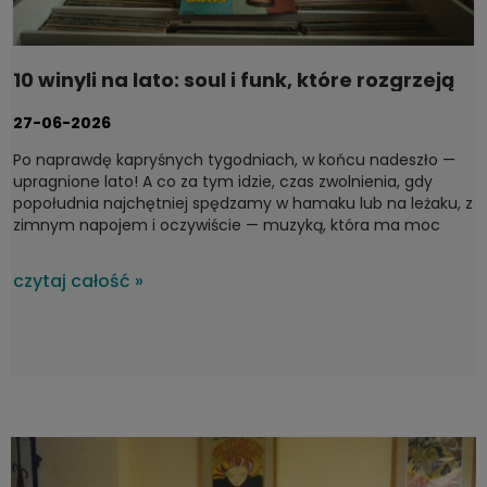
10 winyli na lato: soul i funk, które rozgrzeją
każdy taras
27-06-2026
Po naprawdę kapryśnych tygodniach, w końcu nadeszło —
upragnione lato! A co za tym idzie, czas zwolnienia, gdy
popołudnia najchętniej spędzamy w hamaku lub na leżaku, z
zimnym napojem i oczywiście — muzyką, która ma moc
domykania idealnych chwil. Na upalne, letnie dni nie ma
lepszego wyboru niż soul i funk — gatunki stworzone do
czytaj całość »
ciepłych wieczorów. Dziś proponujemy płyty, które dają
poczucie lekkości w duszy i brzmią, jak najpiękniejszy zachód
słońca nad morzem. To lecimy! Od jazz-funkowych
klasyków po surowy soul z lat 60.