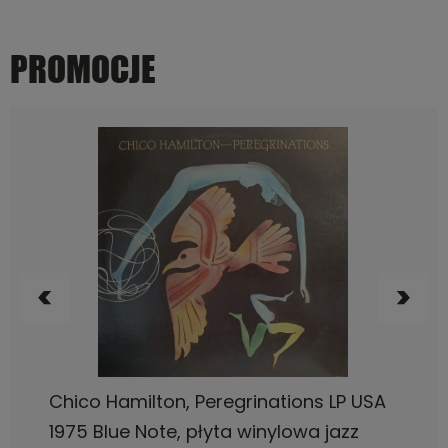
PROMOCJE
DO KOSZYKA
Bob James, One LP USA 1974, CTI, płyta
winylowa jazz