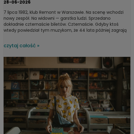
28-06-2026
7 lipca 1982, klub Remont w Warszawie. Na scenę wchodzi
nowy zespół. Na widowni — garstka ludzi. Sprzedano
dokładnie czternaście biletów. Czternaście. Gdyby ktoś
wtedy powiedział tym muzykom, że 44 lata później zagrają
dla tysięcy ludzi na największych festiwalach w kraju, pewnie
by się roześmiali. A jednak. Bo Kult to jeden z tych zespołów,
czytaj całość »
który bez wątpienia można zaliczyć do fundamentów
polskiej muzyki, które przy okazji nie ustają we
współtworzeniu rodzimej sceny.