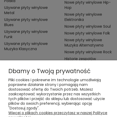
Polska
Nowe płyty winylowe Hip-
Używane płyty winylowe
Hop
Metal
Nowe płyty winylowe
Używane płyty winylowe
Elektronika
Blues
Nowe płyty winylowe Soul
Używane płyty winylowe
Nowe płyty winylowe Folk
Funk
Nowe płyty winylowe
Używane płyty winylowe
Muzyka Alternatywna
Muzyka Klasyczna
Nowe płyty winylowe Rock
Historie zespołów
Dbamy o Twoją prywatność
Pliki cookies i pokrewne im technologie umożliwiają
poprawne działanie strony i pomagają nam
dostosować ofertę do Twoich potrzeb. Możesz
zaakceptować wykorzystanie przez nas wszystkich
Kontakt:
tych plików i przejść do sklepu lub dostosować użycie
t:
+48 609 155 327
plików do swoich preferencji, wybierając opcję
e:
vinyltamka@gmail.com
"Dostosuj zgody".
ul. Chmielna 20, 00-020 Warszawa
Więcej o plikach cookies przeczytasz w naszej Polityce