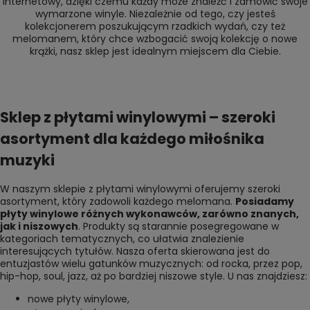
internetowy, dzięki czemu każdy może znaleźć i zamówić swoje
wymarzone winyle. Niezależnie od tego, czy jesteś
kolekcjonerem poszukującym rzadkich wydań, czy też
melomanem, który chce wzbogacić swoją kolekcję o nowe
krążki, nasz sklep jest idealnym miejscem dla Ciebie.
Sklep z płytami winylowymi – szeroki
asortyment dla każdego miłośnika
muzyki
W naszym sklepie z płytami winylowymi oferujemy szeroki
asortyment, który zadowoli każdego melomana.
Posiadamy
płyty winylowe różnych wykonawców, zarówno znanych,
jak i niszowych
. Produkty są starannie posegregowane w
kategoriach tematycznych, co ułatwia znalezienie
interesujących tytułów. Nasza oferta skierowana jest do
entuzjastów wielu gatunków muzycznych: od rocka, przez pop,
hip-hop, soul, jazz, aż po bardziej niszowe style. U nas znajdziesz:
nowe płyty winylowe
,