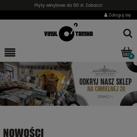
Płyty winylowe do 60 zł. Zobacz!
Zaloguj się
NOWOŚCI