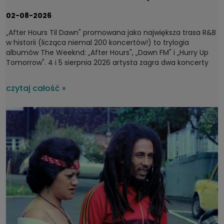
fanów 4 i 5 sierpnia 2026
02-08-2026
„After Hours Til Dawn" promowana jako największa trasa R&B
w historii (licząca niemal 200 koncertów!) to trylogia
albumów The Weeknd: „After Hours", „Dawn FM" i „Hurry Up
Tomorrow". 4 i 5 sierpnia 2026 artysta zagra dwa koncerty
na PGE Narodowym w Warszawie, a potem ruszy dalej – do
Sztokholmu, Londynu, Dublina i Madrytu. Wyprzedane bilety
czytaj całość »
jedynie potwierdzają, że pochodzący z Kanady Abel Tesfaye
to jedna z najgorętszych współczesnych gwiazd.