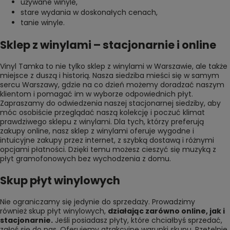
używane winyle
,
stare wydania w doskonałych cenach
,
tanie winyle
.
Sklep z winylami – stacjonarnie i online
Vinyl Tamka to nie tylko sklep z winylami w Warszawie, ale także
miejsce z duszą i historią. Nasza siedziba mieści się w samym
sercu Warszawy, gdzie na co dzień możemy doradzać naszym
klientom i pomagać im w wyborze odpowiednich płyt.
Zapraszamy do odwiedzenia naszej stacjonarnej siedziby, aby
móc osobiście przeglądać naszą kolekcję i poczuć klimat
prawdziwego sklepu z winylami. Dla tych, którzy preferują
zakupy online, nasz sklep z winylami oferuje wygodne i
intuicyjne zakupy przez internet, z szybką dostawą i różnymi
opcjami płatności. Dzięki temu możesz cieszyć się muzyką z
płyt gramofonowych bez wychodzenia z domu.
Skup płyt winylowych
Nie ograniczamy się jedynie do sprzedaży. Prowadzimy
również
skup płyt winylowych
,
działając zarówno online, jak i
stacjonarnie.
Jeśli posiadasz płyty, które chciałbyś sprzedać,
zgłoś się do nas. Oferujemy atrakcyjne warunki skupu. Rzetelnie