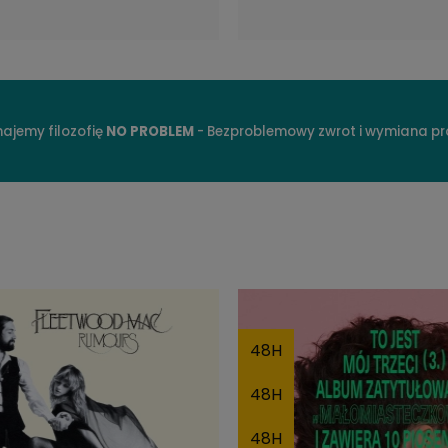
ajemy filozofię
NO PROBLEM
- Bezproblemowy zwrot i wymiana p
48H
48H
48H