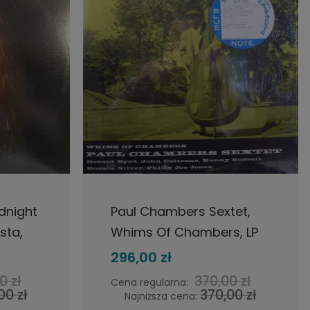
NOŚCI
DO KOSZYKA
idnight
Paul Chambers Sextet,
sta,
Whims Of Chambers, LP
z
1983 Japan, Blue Note,
296,00 zł
płyta winylowa
0 zł
370,00 zł
Cena regularna:
00 zł
370,00 zł
Najniższa cena: