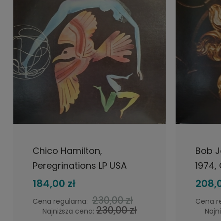
DO KOSZYKA
Chico Hamilton,
Bob J
Peregrinations LP USA
1974,
1975 Blue Note, płyta
jazz
184,00 zł
208,0
winylowa jazz
230,00 zł
Cena regularna:
Cena r
230,00 zł
Najniższa cena:
Najn