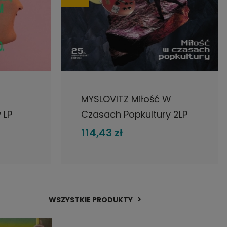
DO KOSZYKA
MYSLOVITZ Miłość W
 LP
Czasach Popkultury 2LP
CLEAR
114,43 zł
WSZYSTKIE PRODUKTY