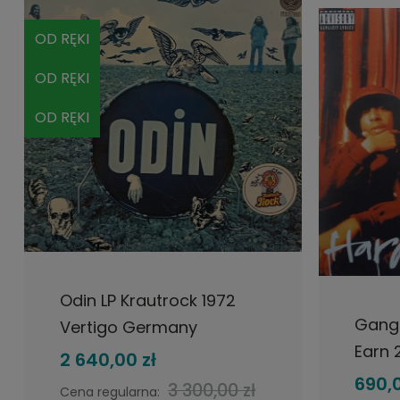
OD RĘKI
OD RĘKI
OD RĘKI
DO KOSZYKA
Odin LP Krautrock 1972
Gang 
Vertigo Germany
Earn 
2 640,00 zł
Chrys
690,0
3 300,00 zł
Cena regularna: