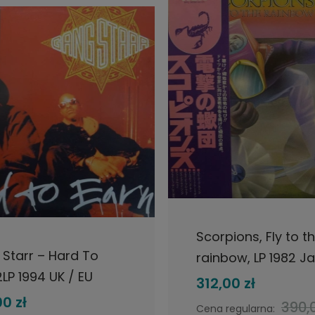
DO KOSZYKA
DO KOSZYKA
Scorpions, Fly to t
Starr – Hard To
rainbow, LP 1982 J
2LP 1994 UK / EU
RCA, płyta winylo
312,00 zł
alis ERG
0 zł
390,0
Cena regularna: