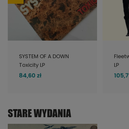
DO KOSZYKA
SYSTEM OF A DOWN
Fleet
Toxicity LP
LP
84,60 zł
105,7
STARE WYDANIA