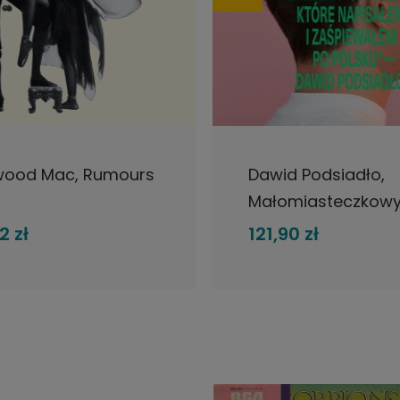
DO KOSZYKA
DO KOSZYKA
wood Mac, Rumours
Dawid Podsiadło,
Małomiasteczkowy
Nowa, biała płyta
2 zł
121,90 zł
winylowa