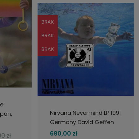
BRAK
BRAK
BRAK
POWIADOM O DOSTĘPNOŚCI
he
Nirvana Nevermind LP 1991
apan,
Germany David Geffen
wa
Company
690,00 zł
0 zł