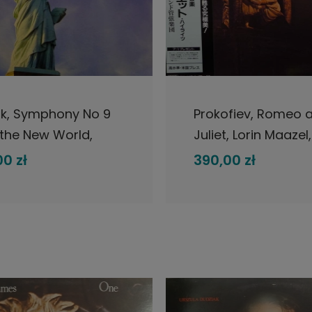
DO KOSZYKA
DO KOSZYKA
k, Symphony No 9
Prokofiev, Romeo 
the New World,
Juliet, Lorin Maazel,
 Kertesz, LP 1990
1995 Japan, Londo
0 zł
390,00 zł
, London,The Super
Super Analogue Dis
gue Disc, płyta
płyta winylowa
owa