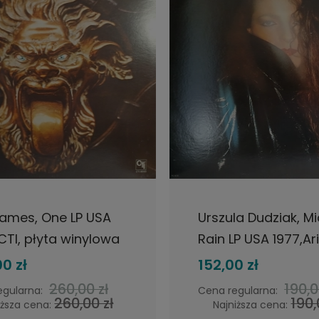
DO KOSZYKA
POWIADOM O DOSTĘP
ames, One LP USA
Urszula Dudziak, M
 CTI, płyta winylowa
Rain LP USA 1977,Ari
płyta winylowa jaz
0 zł
152,00 zł
260,00 zł
190,0
egularna:
Cena regularna:
260,00 zł
190,
iższa cena:
Najniższa cena: