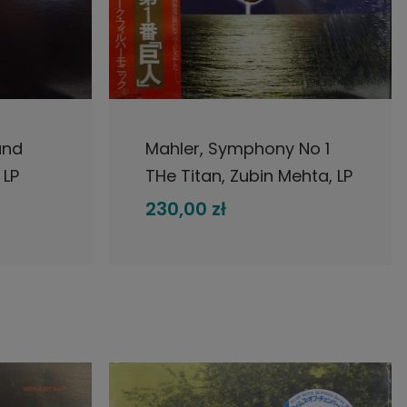
DO KOSZYKA
and
Mahler, Symphony No 1
 LP
THe Titan, Zubin Mehta, LP
n,The
1982 Master Sound
230,00 zł
c,
Japan, CBS/Sony, płyta
winylowa