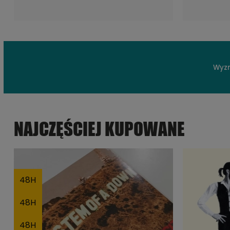
Wyzn
NAJCZĘŚCIEJ KUPOWANE
48H
48H
48H