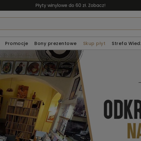
Płyty winylowe do 60 zł. Zobacz!
Promocje
Bony prezentowe
Skup płyt
Strefa Wied