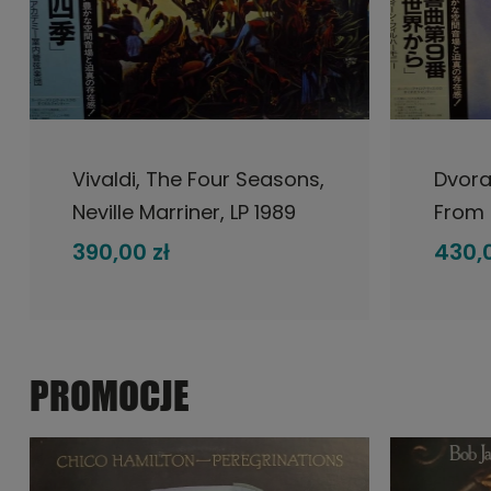
DO KOSZYKA
Vivaldi, The Four Seasons,
Dvora
Neville Marriner, LP 1989
From 
Japan, London,The Super
Istvan
390,00 zł
430,0
Analogue Disc, płyta
Japan
winylowa
Analo
winyl
PROMOCJE