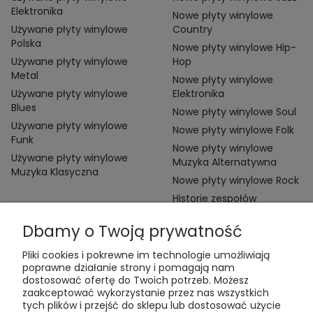
Elektronika
Nowe płyty winylowe
Używane płyty winylowe
Country
Polska
Nowe płyty winylowe Hip-
Używane płyty winylowe
Hop
Metal
Nowe płyty winylowe
Używane płyty winylowe
Elektronika
Blues
Nowe płyty winylowe Soul
Używane płyty winylowe
Nowe płyty winylowe Folk
Funk
Nowe płyty winylowe
Używane płyty winylowe
Muzyka Alternatywna
Muzyka Klasyczna
Nowe płyty winylowe Rock
Historie zespołów
Dbamy o Twoją prywatność
Pliki cookies i pokrewne im technologie umożliwiają
poprawne działanie strony i pomagają nam
dostosować ofertę do Twoich potrzeb. Możesz
zaakceptować wykorzystanie przez nas wszystkich
Kontakt:
tych plików i przejść do sklepu lub dostosować użycie
t:
+48 609 155 327