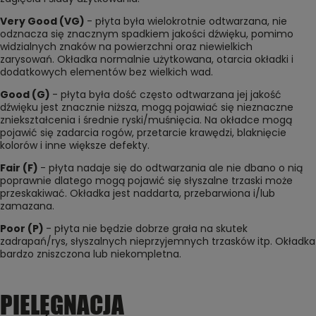
Very Good (VG)
- płyta była wielokrotnie odtwarzana, nie
odznacza się znacznym spadkiem jakości dźwięku, pomimo
widzialnych znaków na powierzchni oraz niewielkich
zarysowań. Okładka normalnie użytkowana, otarcia okładki i
dodatkowych elementów bez wielkich wad.
Good (G)
- płyta była dość często odtwarzana jej jakość
dźwięku jest znacznie niższa, mogą pojawiać się nieznaczne
zniekształcenia i średnie ryski/muśnięcia. Na okładce mogą
pojawić się zadarcia rogów, przetarcie krawędzi, blaknięcie
kolorów i inne większe defekty.
Fair (F)
- płyta nadaje się do odtwarzania ale nie dbano o nią
poprawnie dlatego mogą pojawić się słyszalne trzaski może
przeskakiwać. Okładka jest naddarta, przebarwiona i/lub
zamazana.
Poor (P)
- płyta nie będzie dobrze grała na skutek
zadrapań/rys, słyszalnych nieprzyjemnych trzasków itp. Okładka
bardzo zniszczona lub niekompletna.
PIELĘGNACJA