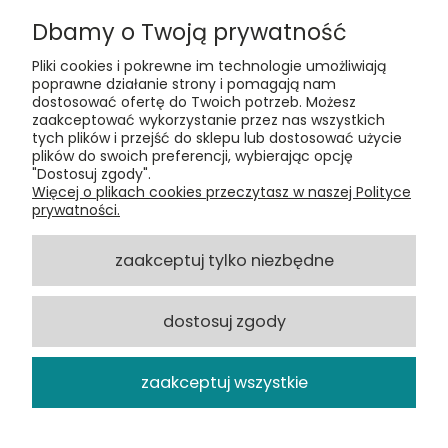
Dbamy o Twoją prywatność
Pliki cookies i pokrewne im technologie umożliwiają
poprawne działanie strony i pomagają nam
dostosować ofertę do Twoich potrzeb. Możesz
zaakceptować wykorzystanie przez nas wszystkich
Kontakt:
tych plików i przejść do sklepu lub dostosować użycie
t:
+48 609 155 327
plików do swoich preferencji, wybierając opcję
e:
vinyltamka@gmail.com
"Dostosuj zgody".
ul. Chmielna 20, 00-020 Warszawa
Więcej o plikach cookies przeczytasz w naszej Polityce
prywatności.
ZAMÓWIENIA
zaakceptuj tylko niezbędne
POMOC
dostosuj zgody
VINYL TAMKA
zaakceptuj wszystkie