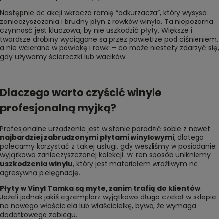
Następnie do akcji wkracza ramię “odkurzacza”, który wysysa
zanieczyszczenia i brudny płyn z rowków winyla. Ta niepozorna
czynność jest kluczowa, by nie uszkodzić płyty. Większe i
twardsze drobiny wyciągane są przez powietrze pod ciśnieniem,
a nie wcierane w powłokę i rowki – co może niestety zdarzyć się,
gdy używamy ściereczki lub wacików.
Dlaczego warto czyścić winyle
profesjonalną myjką?
Profesjonalne urządzenie jest w stanie poradzić sobie z nawet
najbardziej zabrudzonymi płytami winylowymi
, dlatego
polecamy korzystać z takiej usługi, gdy weszliśmy w posiadanie
wyjątkowo zanieczyszczonej kolekcji. W ten sposób unikniemy
uszkodzenia winylu
, który jest materiałem wrażliwym na
agresywną pielęgnację.
Płyty w Vinyl Tamka są myte, zanim trafią do klientów
.
Jeżeli jednak jakiś egzemplarz wyjątkowo długo czekał w sklepie
na nowego właściciela lub właścicielkę, bywa, że wymaga
dodatkowego zabiegu.