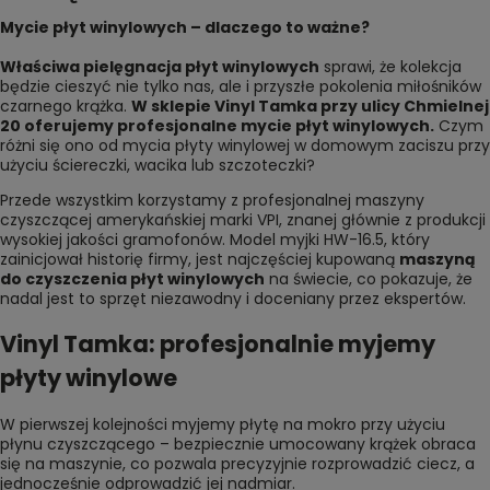
Mycie płyt winylowych – dlaczego to ważne?
Właściwa pielęgnacja płyt winylowych
sprawi, że kolekcja
będzie cieszyć nie tylko nas, ale i przyszłe pokolenia miłośników
czarnego krążka.
W sklepie Vinyl Tamka przy
ulicy Chmielnej
20
oferujemy profesjonalne mycie płyt winylowych.
Czym
różni się ono od mycia płyty winylowej w domowym zaciszu przy
użyciu ściereczki, wacika lub szczoteczki?
Przede wszystkim korzystamy z profesjonalnej maszyny
czyszczącej amerykańskiej marki VPI, znanej głównie z produkcji
wysokiej jakości gramofonów. Model myjki HW-16.5, który
zainicjował historię firmy, jest najczęściej kupowaną
maszyną
do czyszczenia płyt winylowych
na świecie, co pokazuje, że
nadal jest to sprzęt niezawodny i doceniany przez ekspertów.
Vinyl Tamka: profesjonalnie myjemy
płyty winylowe
W pierwszej kolejności myjemy płytę na mokro przy użyciu
płynu czyszczącego – bezpiecznie umocowany krążek obraca
się na maszynie, co pozwala precyzyjnie rozprowadzić ciecz, a
jednocześnie odprowadzić jej nadmiar.