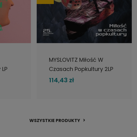
DO KOSZYKA
MYSLOVITZ Miłość W
 LP
Czasach Popkultury 2LP
CLEAR
114,43 zł
WSZYSTKIE PRODUKTY