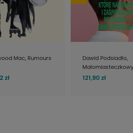
DO KOSZYKA
DO KOSZYKA
wood Mac, Rumours
Dawid Podsiadło,
Małomiasteczkowy
Nowa, biała płyta
2 zł
121,90 zł
winylowa