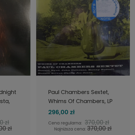
NOŚCI
DO KOSZYKA
idnight
Paul Chambers Sextet,
sta,
Whims Of Chambers, LP
z
1983 Japan, Blue Note,
296,00 zł
płyta winylowa
0 zł
370,00 zł
Cena regularna:
00 zł
370,00 zł
Najniższa cena: