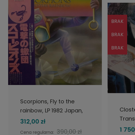
BRAK
BRAK
BRAK
DO KOSZYKA
POW
Scorpions, Fly to the
Closte
rainbow, LP 1982 Japan,
Trans
RCA, płyta winylowa
312,00 zł
Near 
1 750
390,00 zł
Cena regularna: