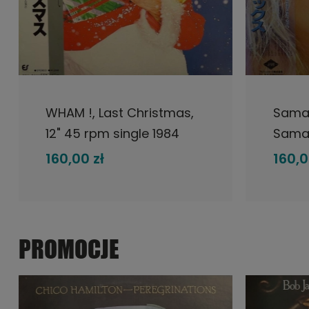
DO KOSZYKA
WHAM !, Last Christmas,
Saman
12" 45 rpm single 1984
Saman
Japan, Epic, płyta
Japan,
160,00 zł
160,0
winylowa
winyl
PROMOCJE