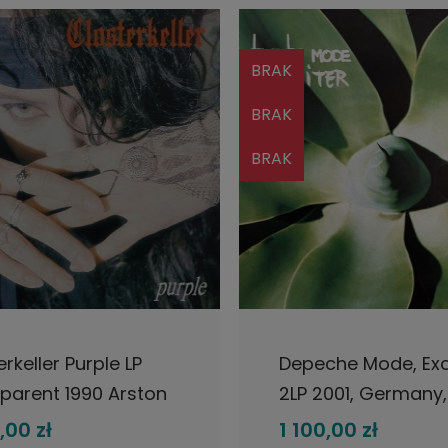
BRAK
BRAK
BRAK
IADOM O DOSTĘPNOŚCI
POWIADOM O DOSTĘP
rkeller Purple LP
Depeche Mode, Exc
parent 1990 Arston
2LP 2001, Germany, 
Mint insert
pierwsze wydanie, 
,00 zł
1 100,00 zł