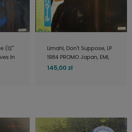
DO KOSZYKA
e (12"
Limahl, Don't Suppose, LP
ves In
1984 PROMO Japan, EMI,
ingle
płyta winylowa
145,00 zł
 EMI,