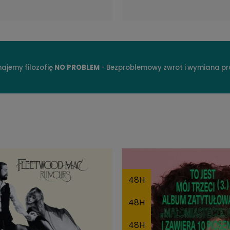
ajemy filozofię
NO PROBLEM
- Bezproblemowy zwrot i wymiana p
48H
48H
48H