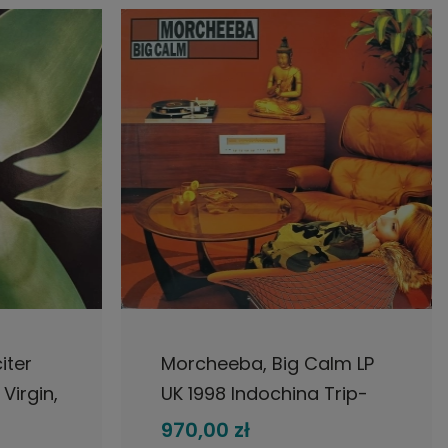
NOŚCI
POWIADOM O DOSTĘPNOŚCI
iter
Morcheeba, Big Calm LP
Virgin,
UK 1998 Indochina Trip-
płyta
Hop Downtempo
970,00 zł