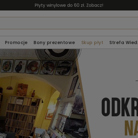
Płyty winylowe do 60 zł. Zobacz!
Promocje
Bony prezentowe
Skup płyt
Strefa Wied