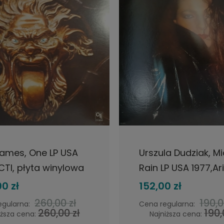
DO KOSZYKA
POWIADOM O DOSTĘP
ames, One LP USA
Urszula Dudziak, M
 CTI, płyta winylowa
Rain LP USA 1977,Ari
płyta winylowa jaz
0 zł
152,00 zł
260,00 zł
190,0
egularna:
Cena regularna:
260,00 zł
190,
iższa cena:
Najniższa cena: