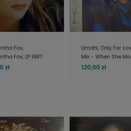
DO KOSZYKA
DO KOSZYKA
tha Fox,
Limahl, Only For Lov
tha Fox, LP 1987
Mix - When She Mo
 Jive, płyta
Close), 12" 45rpm s
0 zł
120,00 zł
owa
1983 PROMO Japan,
płyta winylowa