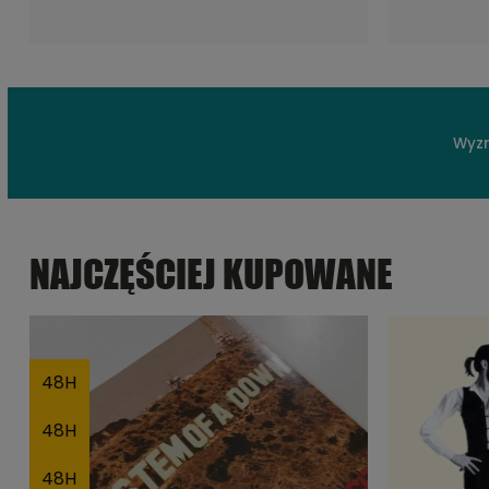
Wyzn
NAJCZĘŚCIEJ KUPOWANE
48H
48H
48H