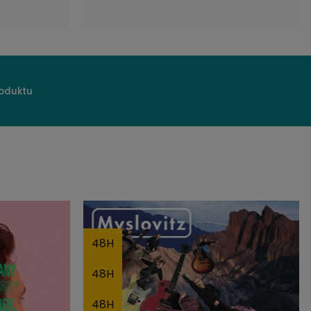
roduktu
48H
48H
48H