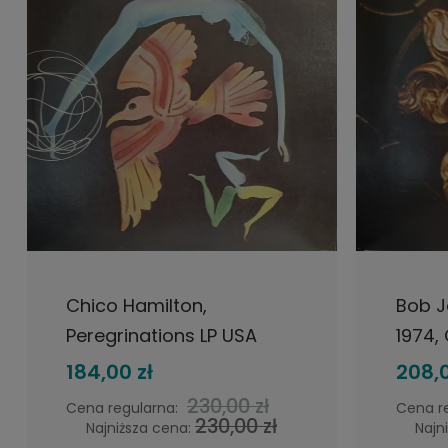
DO KOSZYKA
Chico Hamilton,
Bob J
Peregrinations LP USA
1974,
1975 Blue Note, płyta
jazz
184,00 zł
208,0
winylowa jazz
230,00 zł
Cena regularna:
Cena r
230,00 zł
Najniższa cena:
Najn