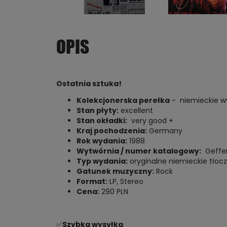
OPIS
Ostatnia sztuka!
Kolekcjonerska perełka
– niemieckie wy
Stan płyty:
excellent
Stan okładki:
very good +
Kraj pochodzenia:
Germany
Rok wydania:
1988
Wytwórnia / numer katalogowy:
Geffen
Typ wydania:
oryginalne niemieckie tłocze
Gatunek muzyczny:
Rock
Format:
LP, Stereo
Cena:
290 PLN
✅
Szybka wysyłka