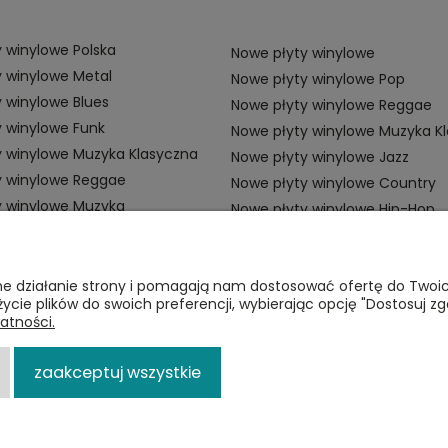
 winylowe Polska
Nowe płyty winylowe
 winylowe Metal
Nowe płyty winylowe Pop
 winylowe Blues
Nowe płyty winylowe Reggae
 winylowe Funk
Nowe płyty winylowe Muzyka K
y winylowe Muzyka Klasyczna
Nowe płyty winylowe Jazz
y winylowe Reggae
Nowe płyty winylowe Country
y winylowe Muzyka
Nowe płyty winylowe Hip-Hop
ZAMÓWIENIA
P
awne działanie strony i pomagają nam dostosować ofertę do Two
życie plików do swoich preferencji, wybierając opcję "Dostosuj zg
Płatności
Re
atności.
i
Dostawa
Po
zaakceptuj wszystkie
Zwroty
p