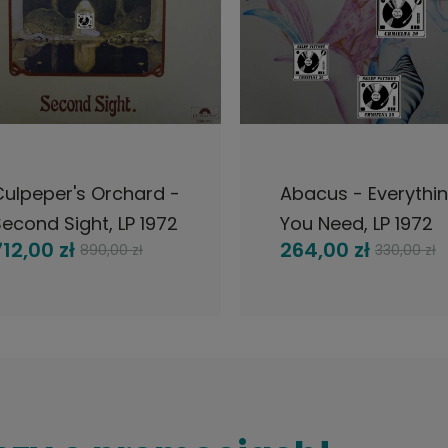
DO KOSZYKA
DO KOSZYKA
Culpeper's Orchard -
Abacus - Everythi
econd Sight, LP 1972
You Need, LP 1972
12,00 zł
264,00 zł
890,00 zł
330,00 zł
Denmark, Polydor,
Germany, Zebra,
are
Krautrock