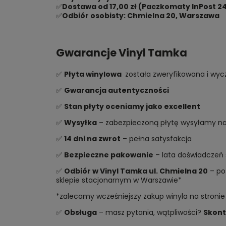
✅
Dostawa od 17,00 zł (Paczkomaty InPost 24
✅
Odbiór osobisty: Chmielna 20, Warszawa
Gwarancje Vinyl Tamka
✅
Płyta winylowa
została zweryfikowana i wycz
✅
Gwarancja autentyczności
✅
Stan płyty oceniamy jako excellent
✅
Wysyłka
– zabezpieczoną płytę wysyłamy najs
✅
14 dni na zwrot
– pełna satysfakcja
✅
Bezpieczne pakowanie
– lata doświadczeń 
✅
Odbiór w Vinyl Tamka ul. Chmielna 20
– po 
sklepie stacjonarnym w Warszawie*
*zalecamy wcześniejszy zakup winyla na stronie
✅
Obsługa
– masz pytania, wątpliwości?
Skont