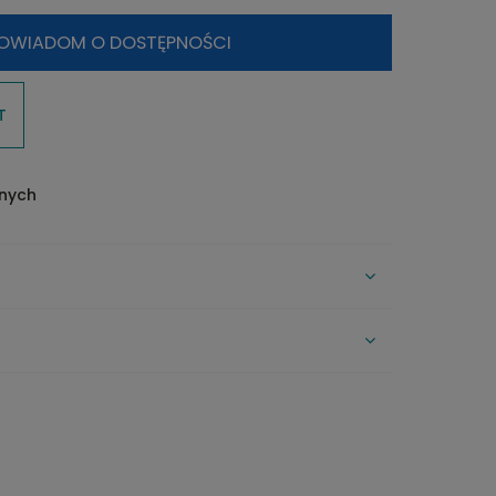
OWIADOM O DOSTĘPNOŚCI
T
onych