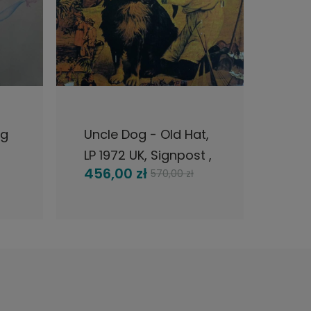
DO KOSZYKA
ng
Uncle Dog - Old Hat,
Uno 
LP 1972 UK, Signpost ,
Ger
456,00 zł
344
570,00 zł
rare