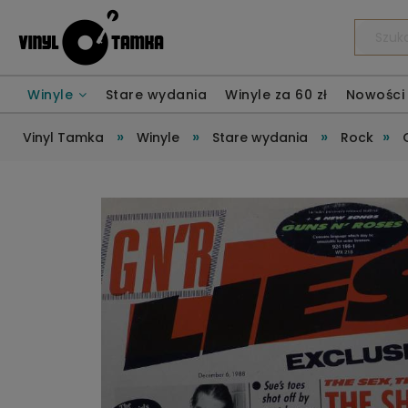
Winyle
Stare wydania
Winyle za 60 zł
Nowości
»
»
»
»
Vinyl Tamka
Winyle
Stare wydania
Rock