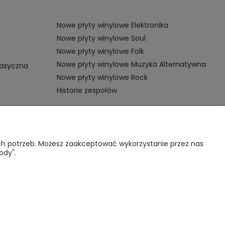
Nowe płyty winylowe Elektronika
Nowe płyty winylowe Soul
Nowe płyty winylowe Folk
Nowe płyty winylowe Muzyka Alternatywna
lasyczna
Nowe płyty winylowe Rock
Historie zespołów
OMOC
VINYL TAMKA
ich potrzeb. Możesz zaakceptować wykorzystanie przez nas
ody".
gulamin sklepu
Poznajmy się
nternetowego
Kontakt
lityka
rywatności