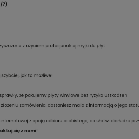
/7)
yszczona z użyciem profesjonalnej myjki do płyt
zybciej, jak to możliwe!
sprawiły, że pakujemy płyty winylowe bez ryzyka uszkodzeń
złożeniu zamówienia, dostaniesz maila z informacją o jego sta
 internetowej z opcją odbioru osobistego, co ułatwi obsłudze p
aktuj się z nami
!