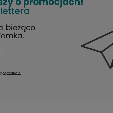
szy o promocjach!
lettera
na bieżąco
Tamka.
ką prywatności