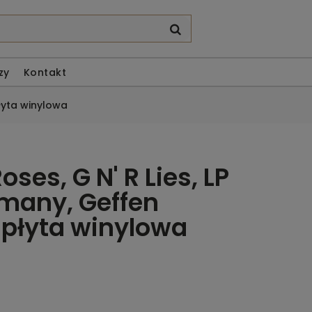
zy
Kontakt
płyta winylowa
oses, G N' R Lies, LP
many, Geffen
 płyta winylowa