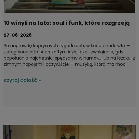
10 winyli na lato: soul i funk, które rozgrzeją
każdy taras
27-06-2026
Po naprawdę kapryśnych tygodniach, w końcu nadeszło —
upragnione lato! A co za tym idzie, czas zwolnienia, gdy
popołudnia najchętniej spędzamy w hamaku lub na leżaku, z
zimnym napojem i oczywiście — muzyką, która ma moc
domykania idealnych chwil. Na upalne, letnie dni nie ma
lepszego wyboru niż soul i funk — gatunki stworzone do
czytaj całość »
ciepłych wieczorów. Dziś proponujemy płyty, które dają
poczucie lekkości w duszy i brzmią, jak najpiękniejszy zachód
słońca nad morzem. To lecimy! Od jazz-funkowych
klasyków po surowy soul z lat 60.