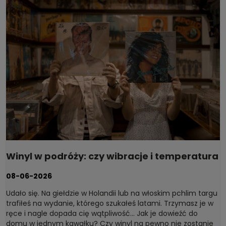
Winyl w podróży: czy wibracje i temperatura
naprawdę szkodzą płytom?
08-06-2026
Udało się. Na giełdzie w Holandii lub na włoskim pchlim targu
trafiłeś na wydanie, którego szukałeś latami. Trzymasz je w
ręce i nagle dopada cię wątpliwość... Jak je dowieźć do
domu w jednym kawałku? Czy winyl na pewno nie zostanie