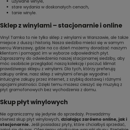
używane winyle
,
stare wydania w doskonałych cenach
,
tanie winyle
.
Sklep z winylami – stacjonarnie i online
Vinyl Tamka to nie tylko sklep z winylami w Warszawie, ale także
miejsce z duszą i historią. Nasza siedziba mieści się w samym
sercu Warszawy, gdzie na co dzień możemy doradzać naszym
klientom i pomagać im w wyborze odpowiednich płyt.
Zapraszamy do odwiedzenia naszej stacjonarnej siedziby, aby
móc osobiście przeglądać naszą kolekcję i poczuć klimat
prawdziwego sklepu z winylami. Dla tych, którzy preferują
zakupy online, nasz sklep z winylami oferuje wygodne i
intuicyjne zakupy przez internet, z szybką dostawą i różnymi
opcjami płatności. Dzięki temu możesz cieszyć się muzyką z
płyt gramofonowych bez wychodzenia z domu.
Skup płyt winylowych
Nie ograniczamy się jedynie do sprzedaży. Prowadzimy
również
skup płyt winylowych
,
działając zarówno online, jak i
stacjonarnie.
Jeśli posiadasz płyty, które chciałbyś sprzedać,
zgłoś się do nas. Oferujemy atrakcyjne warunki skupu. Rzetelnie