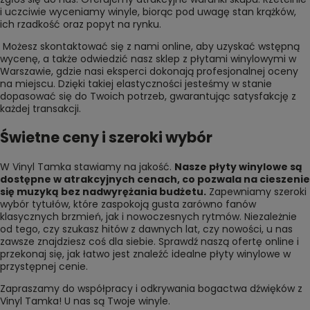
i uczciwie wyceniamy winyle, biorąc pod uwagę stan krążków,
ich rzadkość oraz popyt na rynku.
Możesz skontaktować się z nami online, aby uzyskać wstępną
wycenę, a także odwiedzić nasz sklep z płytami winylowymi w
Warszawie, gdzie nasi eksperci dokonają profesjonalnej oceny
na miejscu. Dzięki takiej elastyczności jesteśmy w stanie
dopasować się do Twoich potrzeb, gwarantując satysfakcję z
każdej transakcji.
Świetne ceny i szeroki wybór
W Vinyl Tamka stawiamy na jakość.
Nasze płyty winylowe są
dostępne w atrakcyjnych cenach, co pozwala na cieszenie
się muzyką bez nadwyrężania budżetu.
Zapewniamy szeroki
wybór tytułów, które zaspokoją gusta zarówno fanów
klasycznych brzmień, jak i nowoczesnych rytmów. Niezależnie
od tego, czy szukasz hitów z dawnych lat, czy nowości, u nas
zawsze znajdziesz coś dla siebie. Sprawdź naszą ofertę online i
przekonaj się, jak łatwo jest znaleźć idealne płyty winylowe w
przystępnej cenie.
Zapraszamy do współpracy i odkrywania bogactwa dźwięków z
Vinyl Tamka! U nas są
Twoje winyle
.