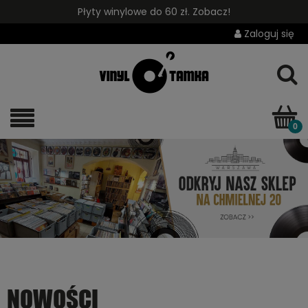
Płyty winylowe do 60 zł. Zobacz!
Zaloguj się
NOWOŚCI