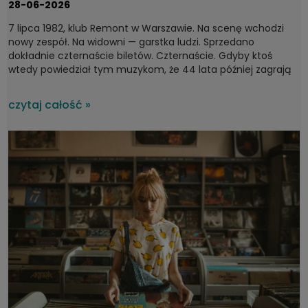
28-06-2026
7 lipca 1982, klub Remont w Warszawie. Na scenę wchodzi
nowy zespół. Na widowni — garstka ludzi. Sprzedano
dokładnie czternaście biletów. Czternaście. Gdyby ktoś
wtedy powiedział tym muzykom, że 44 lata później zagrają
dla tysięcy ludzi na największych festiwalach w kraju, pewnie
by się roześmiali. A jednak. Bo Kult to jeden z tych zespołów,
czytaj całość »
który bez wątpienia można zaliczyć do fundamentów
polskiej muzyki, które przy okazji nie ustają we
współtworzeniu rodzimej sceny.