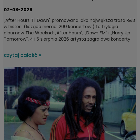
fanów 4 i 5 sierpnia 2026
02-08-2026
„After Hours Til Dawn" promowana jako największa trasa R&B
w historii (licząca niemal 200 koncertów!) to trylogia
albumów The Weeknd: „After Hours", „Dawn FM" i „Hurry Up
Tomorrow". 4 i 5 sierpnia 2026 artysta zagra dwa koncerty
na PGE Narodowym w Warszawie, a potem ruszy dalej – do
Sztokholmu, Londynu, Dublina i Madrytu. Wyprzedane bilety
czytaj całość »
jedynie potwierdzają, że pochodzący z Kanady Abel Tesfaye
to jedna z najgorętszych współczesnych gwiazd.