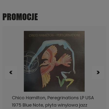
PROMOCJE
DO KOSZYKA
Bob James, One LP USA 1974, CTI, płyta
winylowa jazz