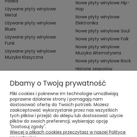
Polska
Nowe płyty winylowe Hip-
Używane płyty winylowe
Hop
Metal
Nowe płyty winylowe
Używane płyty winylowe
Elektronika
Blues
Nowe płyty winylowe Soul
Używane płyty winylowe
Nowe płyty winylowe Folk
Funk
Nowe płyty winylowe
Używane płyty winylowe
Muzyka Alternatywna
Muzyka Klasyczna
Nowe płyty winylowe Rock
Historie zespołów
Dbamy o Twoją prywatność
Pliki cookies i pokrewne im technologie umożliwiają
poprawne działanie strony i pomagają nam
dostosować ofertę do Twoich potrzeb. Możesz
zaakceptować wykorzystanie przez nas wszystkich
Kontakt:
tych plików i przejść do sklepu lub dostosować użycie
t:
+48 609 155 327
plików do swoich preferencji, wybierając opcję
e:
vinyltamka@gmail.com
"Dostosuj zgody".
ul. Chmielna 20, 00-020 Warszawa
Więcej o plikach cookies przeczytasz w naszej Polityce