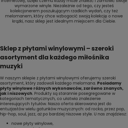
internetowy, dzięki czemu każdy może znaleźć i zamówić swoje
wymarzone winyle. Niezależnie od tego, czy jesteś
kolekcjonerem poszukującym rzadkich wydań, czy też
melomanem, który chce wzbogacić swoją kolekcję o nowe
krążki, nasz sklep jest idealnym miejscem dla Ciebie.
Sklep z płytami winylowymi – szeroki
asortyment dla każdego miłośnika
muzyki
W naszym sklepie z płytami winylowymi oferujemy szeroki
asortyment, który zadowoli każdego melomana.
Posiadamy
płyty winylowe różnych wykonawców, zarówno znanych,
jak i niszowych
. Produkty są starannie posegregowane w
kategoriach tematycznych, co ułatwia znalezienie
interesujących tytułów. Nasza oferta skierowana jest do
entuzjastów wielu gatunków muzycznych: od rocka, przez pop,
hip-hop, soul, jazz, aż po bardziej niszowe style. U nas znajdziesz:
nowe płyty winylowe
,