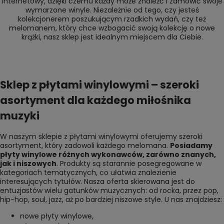
internetowy, dzięki czemu każdy może znaleźć i zamówić swoje
wymarzone winyle. Niezależnie od tego, czy jesteś
kolekcjonerem poszukującym rzadkich wydań, czy też
melomanem, który chce wzbogacić swoją kolekcję o nowe
krążki, nasz sklep jest idealnym miejscem dla Ciebie.
Sklep z płytami winylowymi – szeroki
asortyment dla każdego miłośnika
muzyki
W naszym sklepie z płytami winylowymi oferujemy szeroki
asortyment, który zadowoli każdego melomana.
Posiadamy
płyty winylowe różnych wykonawców, zarówno znanych,
jak i niszowych
. Produkty są starannie posegregowane w
kategoriach tematycznych, co ułatwia znalezienie
interesujących tytułów. Nasza oferta skierowana jest do
entuzjastów wielu gatunków muzycznych: od rocka, przez pop,
hip-hop, soul, jazz, aż po bardziej niszowe style. U nas znajdziesz:
nowe płyty winylowe
,