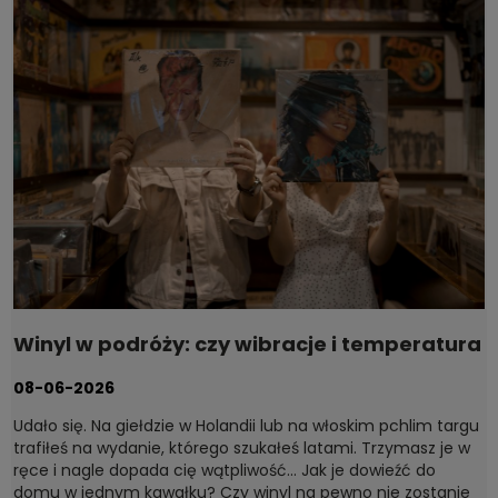
Winyl w podróży: czy wibracje i temperatura
naprawdę szkodzą płytom?
08-06-2026
Udało się. Na giełdzie w Holandii lub na włoskim pchlim targu
trafiłeś na wydanie, którego szukałeś latami. Trzymasz je w
ręce i nagle dopada cię wątpliwość... Jak je dowieźć do
domu w jednym kawałku? Czy winyl na pewno nie zostanie