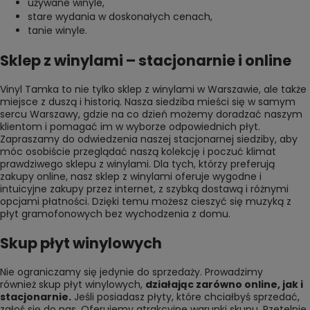
używane winyle
,
stare wydania w doskonałych cenach
,
tanie winyle
.
Sklep z winylami – stacjonarnie i online
Vinyl Tamka to nie tylko sklep z winylami w Warszawie, ale także
miejsce z duszą i historią. Nasza siedziba mieści się w samym
sercu Warszawy, gdzie na co dzień możemy doradzać naszym
klientom i pomagać im w wyborze odpowiednich płyt.
Zapraszamy do odwiedzenia naszej stacjonarnej siedziby, aby
móc osobiście przeglądać naszą kolekcję i poczuć klimat
prawdziwego sklepu z winylami. Dla tych, którzy preferują
zakupy online, nasz sklep z winylami oferuje wygodne i
intuicyjne zakupy przez internet, z szybką dostawą i różnymi
opcjami płatności. Dzięki temu możesz cieszyć się muzyką z
płyt gramofonowych bez wychodzenia z domu.
Skup płyt winylowych
Nie ograniczamy się jedynie do sprzedaży. Prowadzimy
również
skup płyt winylowych
,
działając zarówno online, jak i
stacjonarnie.
Jeśli posiadasz płyty, które chciałbyś sprzedać,
zgłoś się do nas. Oferujemy atrakcyjne warunki skupu. Rzetelnie