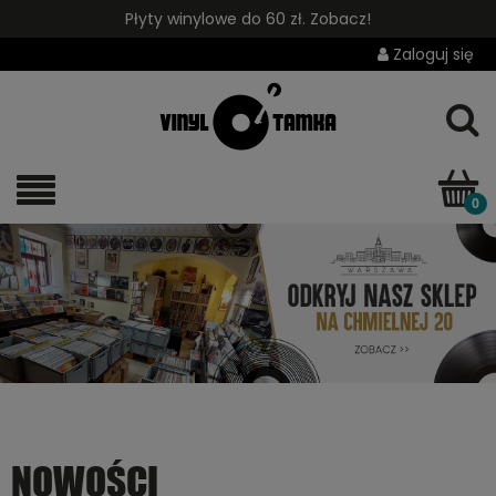
Płyty winylowe do 60 zł. Zobacz!
Zaloguj się
NOWOŚCI