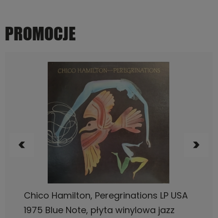
PROMOCJE
DO KOSZYKA
Bob James, One LP USA 1974, CTI, płyta
winylowa jazz