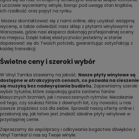
i uczciwie wyceniamy winyle, biorąc pod uwagę stan krążków,
ich rzadkość oraz popyt na rynku.
Możesz skontaktować się z nami online, aby uzyskać wstępną
wycenę, a także odwiedzić nasz sklep z płytami winylowymi w
Warszawie, gdzie nasi eksperci dokonają profesjonalnej oceny
na miejscu. Dzięki takiej elastyczności jesteśmy w stanie
dopasować się do Twoich potrzeb, gwarantując satysfakcję z
każdej transakcji.
Świetne ceny i szeroki wybór
W Vinyl Tamka stawiamy na jakość.
Nasze płyty winylowe są
dostępne w atrakcyjnych cenach, co pozwala na cieszenie
się muzyką bez nadwyrężania budżetu.
Zapewniamy szeroki
wybór tytułów, które zaspokoją gusta zarówno fanów
klasycznych brzmień, jak i nowoczesnych rytmów. Niezależnie
od tego, czy szukasz hitów z dawnych lat, czy nowości, u nas
zawsze znajdziesz coś dla siebie. Sprawdź naszą ofertę online i
przekonaj się, jak łatwo jest znaleźć idealne płyty winylowe w
przystępnej cenie.
Zapraszamy do współpracy i odkrywania bogactwa dźwięków z
Vinyl Tamka! U nas są
Twoje winyle
.