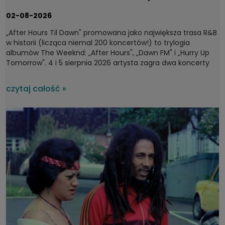
fanów 4 i 5 sierpnia 2026
02-08-2026
„After Hours Til Dawn" promowana jako największa trasa R&B
w historii (licząca niemal 200 koncertów!) to trylogia
albumów The Weeknd: „After Hours", „Dawn FM" i „Hurry Up
Tomorrow". 4 i 5 sierpnia 2026 artysta zagra dwa koncerty
na PGE Narodowym w Warszawie, a potem ruszy dalej – do
Sztokholmu, Londynu, Dublina i Madrytu. Wyprzedane bilety
czytaj całość »
jedynie potwierdzają, że pochodzący z Kanady Abel Tesfaye
to jedna z najgorętszych współczesnych gwiazd.