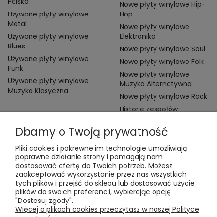
Polska
Nowe płyty winylowe Hip-
Używane płyty winylowe
Hop
Metal
Nowe płyty winylowe
Używane płyty winylowe
Elektronika
Blues
Nowe płyty winylowe Soul
Używane płyty winylowe
Nowe płyty winylowe Folk
Funk
Nowe płyty winylowe
Używane płyty winylowe
Muzyka Alternatywna
Muzyka Klasyczna
Nowe płyty winylowe Rock
Historie zespołów
Dbamy o Twoją prywatność
Pliki cookies i pokrewne im technologie umożliwiają
poprawne działanie strony i pomagają nam
dostosować ofertę do Twoich potrzeb. Możesz
zaakceptować wykorzystanie przez nas wszystkich
Kontakt:
tych plików i przejść do sklepu lub dostosować użycie
t:
+48 609 155 327
plików do swoich preferencji, wybierając opcję
e:
vinyltamka@gmail.com
"Dostosuj zgody".
ul. Chmielna 20, 00-020 Warszawa
Więcej o plikach cookies przeczytasz w naszej Polityce