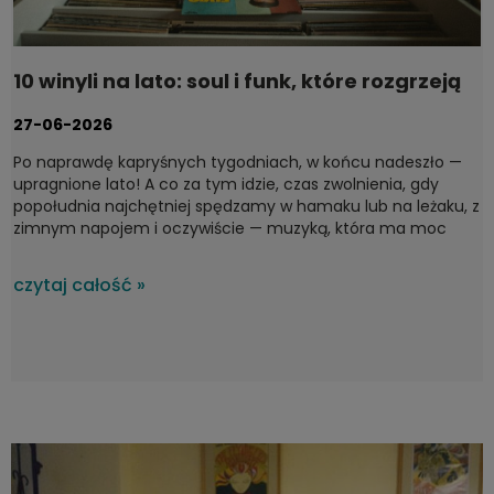
10 winyli na lato: soul i funk, które rozgrzeją
każdy taras
27-06-2026
Po naprawdę kapryśnych tygodniach, w końcu nadeszło —
upragnione lato! A co za tym idzie, czas zwolnienia, gdy
popołudnia najchętniej spędzamy w hamaku lub na leżaku, z
zimnym napojem i oczywiście — muzyką, która ma moc
domykania idealnych chwil. Na upalne, letnie dni nie ma
lepszego wyboru niż soul i funk — gatunki stworzone do
czytaj całość »
ciepłych wieczorów. Dziś proponujemy płyty, które dają
poczucie lekkości w duszy i brzmią, jak najpiękniejszy zachód
słońca nad morzem. To lecimy! Od jazz-funkowych
klasyków po surowy soul z lat 60.