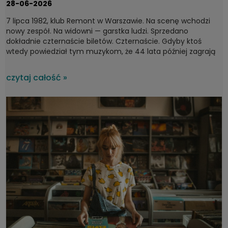
28-06-2026
7 lipca 1982, klub Remont w Warszawie. Na scenę wchodzi
nowy zespół. Na widowni — garstka ludzi. Sprzedano
dokładnie czternaście biletów. Czternaście. Gdyby ktoś
wtedy powiedział tym muzykom, że 44 lata później zagrają
dla tysięcy ludzi na największych festiwalach w kraju, pewnie
by się roześmiali. A jednak. Bo Kult to jeden z tych zespołów,
czytaj całość »
który bez wątpienia można zaliczyć do fundamentów
polskiej muzyki, które przy okazji nie ustają we
współtworzeniu rodzimej sceny.