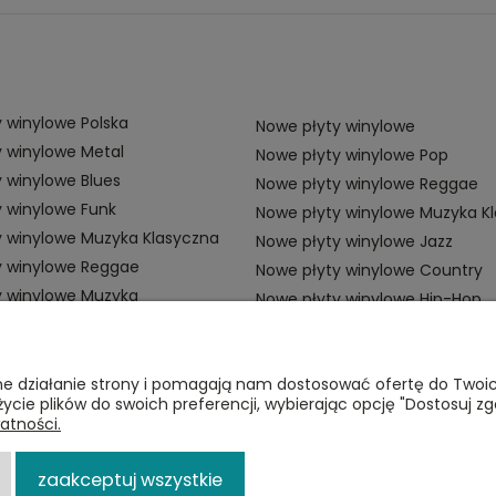
 winylowe Polska
Nowe płyty winylowe
 winylowe Metal
Nowe płyty winylowe Pop
 winylowe Blues
Nowe płyty winylowe Reggae
 winylowe Funk
Nowe płyty winylowe Muzyka K
y winylowe Muzyka Klasyczna
Nowe płyty winylowe Jazz
y winylowe Reggae
Nowe płyty winylowe Country
y winylowe Muzyka
Nowe płyty winylowe Hip-Hop
ZAMÓWIENIA
P
awne działanie strony i pomagają nam dostosować ofertę do Two
życie plików do swoich preferencji, wybierając opcję "Dostosuj zg
Płatności
Re
atności.
i
Dostawa
Po
zaakceptuj wszystkie
Zwroty