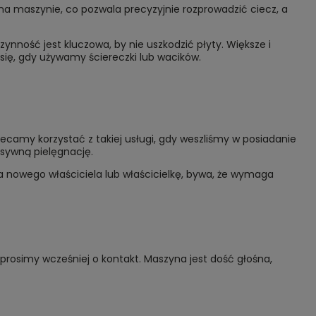
a maszynie, co pozwala precyzyjnie rozprowadzić ciecz, a
ynność jest kluczowa, by nie uszkodzić płyty. Większe i
się, gdy używamy ściereczki lub wacików.
lecamy korzystać z takiej usługi, gdy weszliśmy w posiadanie
esywną pielęgnację.
na nowego właściciela lub właścicielkę, bywa, że wymaga
prosimy wcześniej o kontakt. Maszyna jest dość głośna,