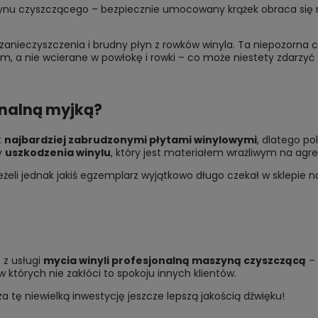
łynu czyszczącego – bezpiecznie umocowany krążek obraca się n
zanieczyszczenia i brudny płyn z rowków winyla. Ta niepozorna cz
m, a nie wcierane w powłokę i rowki – co może niestety zdarzyć 
onalną myjką?
t
najbardziej zabrudzonymi płytami winylowymi
, dlatego po
y
uszkodzenia winylu
, który jest materiałem wrażliwym na agr
Jeżeli jednak jakiś egzemplarz wyjątkowo długo czekał w sklepie 
 z usługi
mycia winyli profesjonalną maszyną czyszczącą
– 
których nie zakłóci to spokoju innych klientów.
 tę niewielką inwestycję jeszcze lepszą jakością dźwięku!