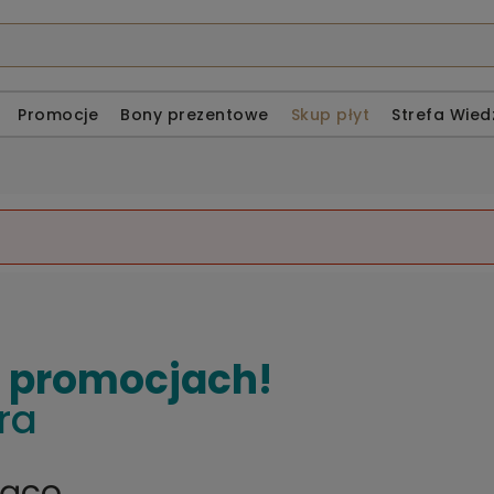
Promocje
Bony prezentowe
Skup płyt
Strefa Wied
o promocjach!
ra
żąco