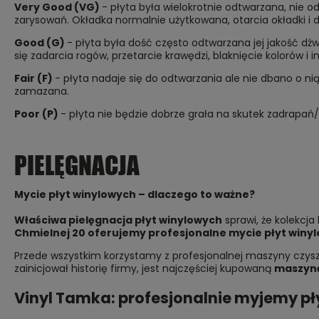
Very Good (VG)
- płyta była wielokrotnie odtwarzana, nie 
zarysowań. Okładka normalnie użytkowana, otarcia okładki i
Good (G)
- płyta była dość często odtwarzana jej jakość dź
się zadarcia rogów, przetarcie krawędzi, blaknięcie kolorów i 
Fair (F)
- płyta nadaje się do odtwarzania ale nie dbano o ni
zamazana.
Poor (P)
- płyta nie będzie dobrze grała na skutek zadrapań
PIELĘGNACJA
Mycie płyt winylowych – dlaczego to ważne?
Właściwa pielęgnacja płyt winylowych
sprawi, że kolekcja
Chmielnej 20
oferujemy profesjonalne mycie płyt winy
Przede wszystkim korzystamy z profesjonalnej maszyny czyszc
zainicjował historię firmy, jest najczęściej kupowaną
maszyną
Vinyl Tamka: profesjonalnie myjemy pł