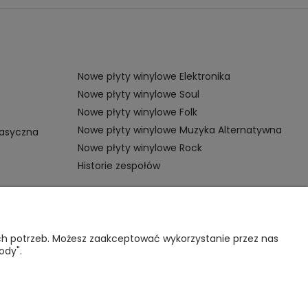
Nowe płyty winylowe Elektronika
Nowe płyty winylowe Soul
Nowe płyty winylowe Folk
Nowe płyty winylowe Muzyka Alternatywna
lasyczna
Nowe płyty winylowe Rock
Historie zespołów
OMOC
VINYL TAMKA
ich potrzeb. Możesz zaakceptować wykorzystanie przez nas
ody".
gulamin sklepu
Poznajmy się
nternetowego
Kontakt
lityka