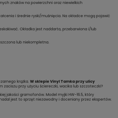
lnych znaków na powierzchni oraz niewielkich
tałcenia i średnie ryski/muśnięcia. Na okładce mogą pojawić
eskakiwać. Okładka jest naddarta, przebarwiona i/lub
niszczona lub niekompletna.
 czarnego krążka.
W sklepie Vinyl Tamka przy
ulicy
zaciszu przy użyciu ściereczki, wacika lub szczoteczki?
iej jakości gramofonów. Model myjki HW-16.5, który
 nadal jest to sprzęt niezawodny i doceniany przez ekspertów.