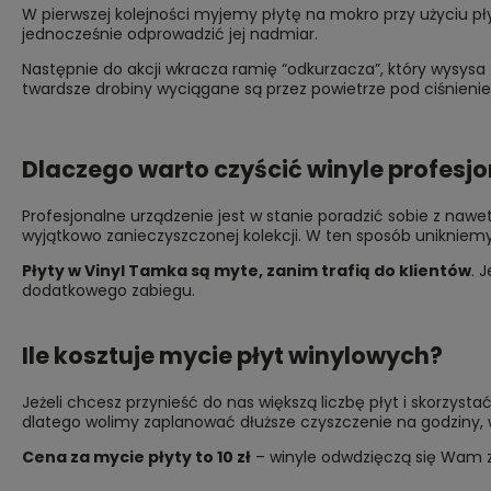
W pierwszej kolejności myjemy płytę na mokro przy użyciu p
jednocześnie odprowadzić jej nadmiar.
Następnie do akcji wkracza ramię “odkurzacza”, który wysysa 
twardsze drobiny wyciągane są przez powietrze pod ciśnienie
Dlaczego warto czyścić winyle profesj
Profesjonalne urządzenie jest w stanie poradzić sobie z nawe
wyjątkowo zanieczyszczonej kolekcji. W ten sposób unikniem
Płyty w Vinyl Tamka są myte, zanim trafią do klientów
. 
dodatkowego zabiegu.
Ile kosztuje mycie płyt winylowych?
Jeżeli chcesz przynieść do nas większą liczbę płyt i skorzystać
dlatego wolimy zaplanować dłuższe czyszczenie na godziny, w 
Cena za mycie płyty to 10 zł
– winyle odwdzięczą się Wam za