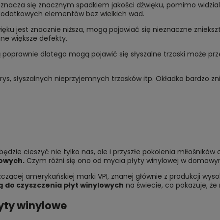
odznacza się znacznym spadkiem jakości dźwięku, pomimo widzia
 dodatkowych elementów bez wielkich wad.
więku jest znacznie niższa, mogą pojawiać się nieznaczne znieksz
inne większe defekty.
ą poprawnie dlatego mogą pojawić się słyszalne trzaski może prz
/rys, słyszalnych nieprzyjemnych trzasków itp. Okładka bardzo z
 będzie cieszyć nie tylko nas, ale i przyszłe pokolenia miłośników
lowych.
Czym różni się ono od mycia płyty winylowej w domowym 
zącej amerykańskiej marki VPI, znanej głównie z produkcji wysok
 do czyszczenia płyt winylowych
na świecie, co pokazuje, że
yty winylowe