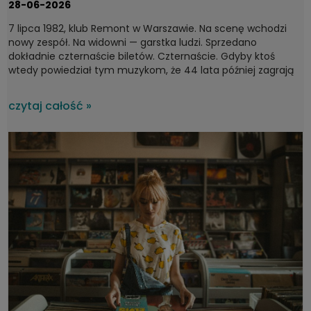
28-06-2026
7 lipca 1982, klub Remont w Warszawie. Na scenę wchodzi
nowy zespół. Na widowni — garstka ludzi. Sprzedano
dokładnie czternaście biletów. Czternaście. Gdyby ktoś
wtedy powiedział tym muzykom, że 44 lata później zagrają
dla tysięcy ludzi na największych festiwalach w kraju, pewnie
by się roześmiali. A jednak. Bo Kult to jeden z tych zespołów,
czytaj całość »
który bez wątpienia można zaliczyć do fundamentów
polskiej muzyki, które przy okazji nie ustają we
współtworzeniu rodzimej sceny.