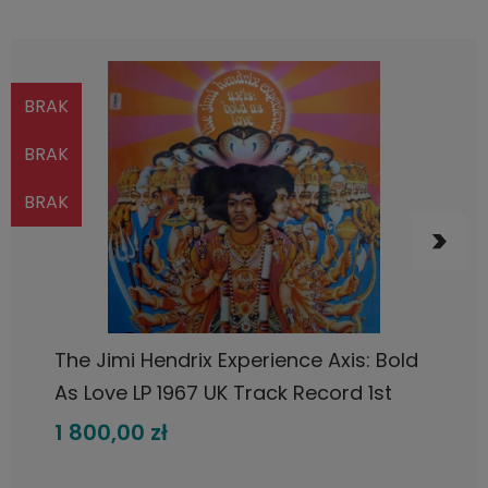
BRAK
BRAK
BRAK
POWIADOM O DOSTĘPNOŚCI
The Jimi Hendrix Experience Axis: Bold
As Love LP 1967 UK Track Record 1st
stereo
1 800,00 zł