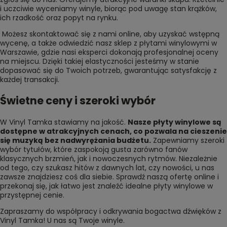
i uczciwie wyceniamy winyle, biorąc pod uwagę stan krążków,
ich rzadkość oraz popyt na rynku.
Możesz skontaktować się z nami online, aby uzyskać wstępną
wycenę, a także odwiedzić nasz sklep z płytami winylowymi w
Warszawie, gdzie nasi eksperci dokonają profesjonalnej oceny
na miejscu. Dzięki takiej elastyczności jesteśmy w stanie
dopasować się do Twoich potrzeb, gwarantując satysfakcję z
każdej transakcji.
Świetne ceny i szeroki wybór
W Vinyl Tamka stawiamy na jakość.
Nasze płyty winylowe są
dostępne w atrakcyjnych cenach, co pozwala na cieszenie
się muzyką bez nadwyrężania budżetu.
Zapewniamy szeroki
wybór tytułów, które zaspokoją gusta zarówno fanów
klasycznych brzmień, jak i nowoczesnych rytmów. Niezależnie
od tego, czy szukasz hitów z dawnych lat, czy nowości, u nas
zawsze znajdziesz coś dla siebie. Sprawdź naszą ofertę online i
przekonaj się, jak łatwo jest znaleźć idealne płyty winylowe w
przystępnej cenie.
Zapraszamy do współpracy i odkrywania bogactwa dźwięków z
Vinyl Tamka! U nas są
Twoje winyle
.