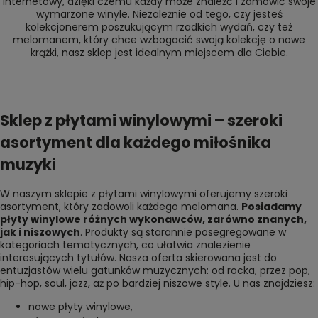
internetowy, dzięki czemu każdy może znaleźć i zamówić swoje
wymarzone winyle. Niezależnie od tego, czy jesteś
kolekcjonerem poszukującym rzadkich wydań, czy też
melomanem, który chce wzbogacić swoją kolekcję o nowe
krążki, nasz sklep jest idealnym miejscem dla Ciebie.
Sklep z płytami winylowymi – szeroki
asortyment dla każdego miłośnika
muzyki
W naszym sklepie z płytami winylowymi oferujemy szeroki
asortyment, który zadowoli każdego melomana.
Posiadamy
płyty winylowe różnych wykonawców, zarówno znanych,
jak i niszowych
. Produkty są starannie posegregowane w
kategoriach tematycznych, co ułatwia znalezienie
interesujących tytułów. Nasza oferta skierowana jest do
entuzjastów wielu gatunków muzycznych: od rocka, przez pop,
hip-hop, soul, jazz, aż po bardziej niszowe style. U nas znajdziesz:
nowe płyty winylowe
,