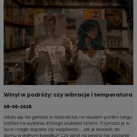
Winyl w podróży: czy wibracje i temperatura
naprawdę szkodzą płytom?
08-06-2026
Udało się. Na giełdzie w Holandii lub na włoskim pchlim targu
trafiłeś na wydanie, którego szukałeś latami. Trzymasz je w
ręce i nagle dopada cię wątpliwość... Jak je dowieźć do
domu w jednym kawałku? Czy winyl na pewno nie zostanie