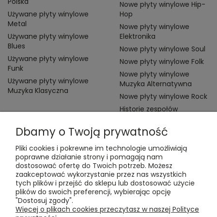
Polska
Nowe płyty winylowe Hip-
Używane płyty winylowe
Hop
Metal
Nowe płyty winylowe
Używane płyty winylowe
Elektronika
Blues
Nowe płyty winylowe Soul
Używane płyty winylowe
Nowe płyty winylowe Folk
Funk
Nowe płyty winylowe
Używane płyty winylowe
Muzyka Alternatywna
Muzyka Klasyczna
Nowe płyty winylowe Rock
Historie zespołów
Dbamy o Twoją prywatność
Pliki cookies i pokrewne im technologie umożliwiają
poprawne działanie strony i pomagają nam
dostosować ofertę do Twoich potrzeb. Możesz
zaakceptować wykorzystanie przez nas wszystkich
Kontakt:
tych plików i przejść do sklepu lub dostosować użycie
t:
+48 609 155 327
plików do swoich preferencji, wybierając opcję
e:
vinyltamka@gmail.com
"Dostosuj zgody".
ul. Chmielna 20, 00-020 Warszawa
Więcej o plikach cookies przeczytasz w naszej Polityce