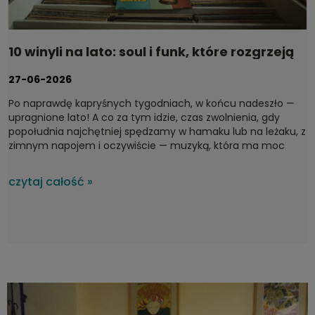
10 winyli na lato: soul i funk, które rozgrzeją
każdy taras
27-06-2026
Po naprawdę kapryśnych tygodniach, w końcu nadeszło —
upragnione lato! A co za tym idzie, czas zwolnienia, gdy
popołudnia najchętniej spędzamy w hamaku lub na leżaku, z
zimnym napojem i oczywiście — muzyką, która ma moc
domykania idealnych chwil. Na upalne, letnie dni nie ma
lepszego wyboru niż soul i funk — gatunki stworzone do
czytaj całość »
ciepłych wieczorów. Dziś proponujemy płyty, które dają
poczucie lekkości w duszy i brzmią, jak najpiękniejszy zachód
słońca nad morzem. To lecimy! Od jazz-funkowych
klasyków po surowy soul z lat 60.