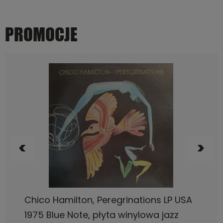
PROMOCJE
DO KOSZYKA
Bob James, One LP USA 1974, CTI, płyta
winylowa jazz