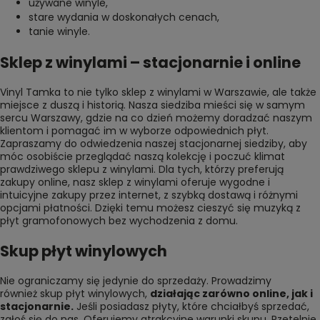
używane winyle
,
stare wydania w doskonałych cenach
,
tanie winyle
.
Sklep z winylami – stacjonarnie i online
Vinyl Tamka to nie tylko sklep z winylami w Warszawie, ale także
miejsce z duszą i historią. Nasza siedziba mieści się w samym
sercu Warszawy, gdzie na co dzień możemy doradzać naszym
klientom i pomagać im w wyborze odpowiednich płyt.
Zapraszamy do odwiedzenia naszej stacjonarnej siedziby, aby
móc osobiście przeglądać naszą kolekcję i poczuć klimat
prawdziwego sklepu z winylami. Dla tych, którzy preferują
zakupy online, nasz sklep z winylami oferuje wygodne i
intuicyjne zakupy przez internet, z szybką dostawą i różnymi
opcjami płatności. Dzięki temu możesz cieszyć się muzyką z
płyt gramofonowych bez wychodzenia z domu.
Skup płyt winylowych
Nie ograniczamy się jedynie do sprzedaży. Prowadzimy
również
skup płyt winylowych
,
działając zarówno online, jak i
stacjonarnie.
Jeśli posiadasz płyty, które chciałbyś sprzedać,
zgłoś się do nas. Oferujemy atrakcyjne warunki skupu. Rzetelnie