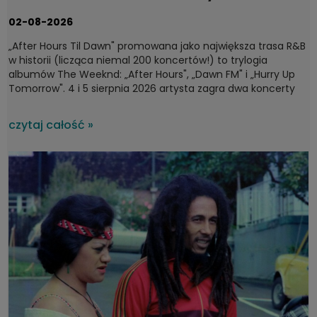
fanów 4 i 5 sierpnia 2026
02-08-2026
„After Hours Til Dawn" promowana jako największa trasa R&B
w historii (licząca niemal 200 koncertów!) to trylogia
albumów The Weeknd: „After Hours", „Dawn FM" i „Hurry Up
Tomorrow". 4 i 5 sierpnia 2026 artysta zagra dwa koncerty
na PGE Narodowym w Warszawie, a potem ruszy dalej – do
Sztokholmu, Londynu, Dublina i Madrytu. Wyprzedane bilety
czytaj całość »
jedynie potwierdzają, że pochodzący z Kanady Abel Tesfaye
to jedna z najgorętszych współczesnych gwiazd.