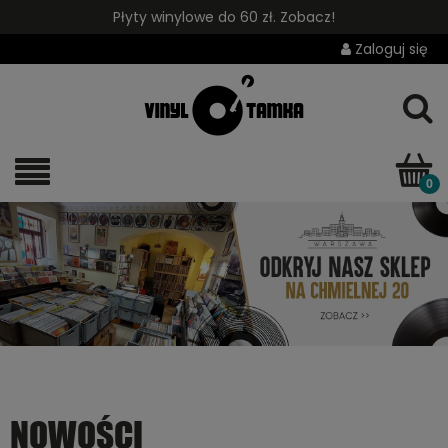
Płyty winylowe do 60 zł. Zobacz!
Zaloguj się
NOWOŚCI