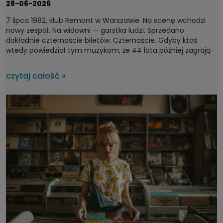
28-06-2026
7 lipca 1982, klub Remont w Warszawie. Na scenę wchodzi
nowy zespół. Na widowni — garstka ludzi. Sprzedano
dokładnie czternaście biletów. Czternaście. Gdyby ktoś
wtedy powiedział tym muzykom, że 44 lata później zagrają
dla tysięcy ludzi na największych festiwalach w kraju, pewnie
by się roześmiali. A jednak. Bo Kult to jeden z tych zespołów,
czytaj całość »
który bez wątpienia można zaliczyć do fundamentów
polskiej muzyki, które przy okazji nie ustają we
współtworzeniu rodzimej sceny.