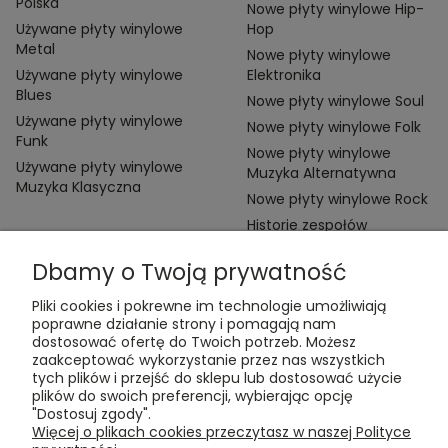
Polska
Nowe płyty winylowe Hip-
Używane płyty winylowe
Hop
Metal
Nowe płyty winylowe
Używane płyty winylowe
Elektronika
Blues
Nowe płyty winylowe Soul
Używane płyty winylowe
Nowe płyty winylowe Folk
Funk
Nowe płyty winylowe
Używane płyty winylowe
Muzyka Alternatywna
Muzyka Klasyczna
Nowe płyty winylowe Rock
Historie zespołów
Dbamy o Twoją prywatność
Pliki cookies i pokrewne im technologie umożliwiają
poprawne działanie strony i pomagają nam
dostosować ofertę do Twoich potrzeb. Możesz
zaakceptować wykorzystanie przez nas wszystkich
Kontakt:
tych plików i przejść do sklepu lub dostosować użycie
t:
+48 609 155 327
plików do swoich preferencji, wybierając opcję
e:
vinyltamka@gmail.com
"Dostosuj zgody".
ul. Chmielna 20, 00-020 Warszawa
Więcej o plikach cookies przeczytasz w naszej Polityce