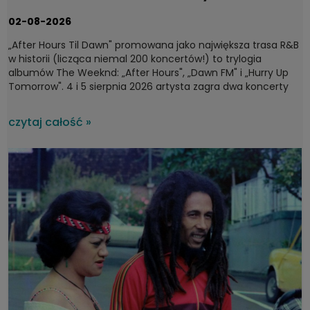
fanów 4 i 5 sierpnia 2026
02-08-2026
„After Hours Til Dawn" promowana jako największa trasa R&B
w historii (licząca niemal 200 koncertów!) to trylogia
albumów The Weeknd: „After Hours", „Dawn FM" i „Hurry Up
Tomorrow". 4 i 5 sierpnia 2026 artysta zagra dwa koncerty
na PGE Narodowym w Warszawie, a potem ruszy dalej – do
Sztokholmu, Londynu, Dublina i Madrytu. Wyprzedane bilety
czytaj całość »
jedynie potwierdzają, że pochodzący z Kanady Abel Tesfaye
to jedna z najgorętszych współczesnych gwiazd.