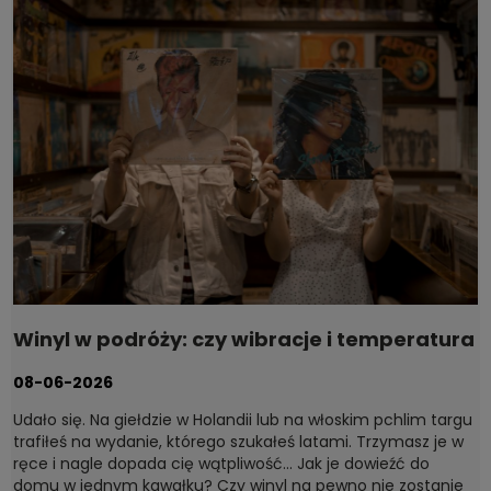
Winyl w podróży: czy wibracje i temperatura
naprawdę szkodzą płytom?
08-06-2026
Udało się. Na giełdzie w Holandii lub na włoskim pchlim targu
trafiłeś na wydanie, którego szukałeś latami. Trzymasz je w
ręce i nagle dopada cię wątpliwość... Jak je dowieźć do
domu w jednym kawałku? Czy winyl na pewno nie zostanie