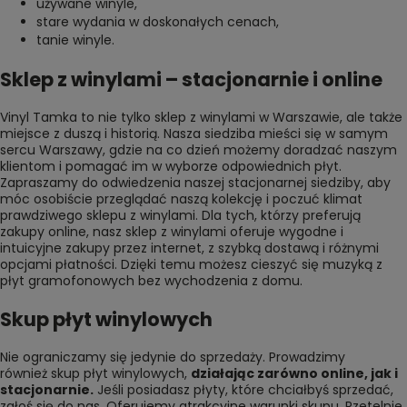
używane winyle
,
stare wydania w doskonałych cenach
,
tanie winyle
.
Sklep z winylami – stacjonarnie i online
Vinyl Tamka to nie tylko sklep z winylami w Warszawie, ale także
miejsce z duszą i historią. Nasza siedziba mieści się w samym
sercu Warszawy, gdzie na co dzień możemy doradzać naszym
klientom i pomagać im w wyborze odpowiednich płyt.
Zapraszamy do odwiedzenia naszej stacjonarnej siedziby, aby
móc osobiście przeglądać naszą kolekcję i poczuć klimat
prawdziwego sklepu z winylami. Dla tych, którzy preferują
zakupy online, nasz sklep z winylami oferuje wygodne i
intuicyjne zakupy przez internet, z szybką dostawą i różnymi
opcjami płatności. Dzięki temu możesz cieszyć się muzyką z
płyt gramofonowych bez wychodzenia z domu.
Skup płyt winylowych
Nie ograniczamy się jedynie do sprzedaży. Prowadzimy
również
skup płyt winylowych
,
działając zarówno online, jak i
stacjonarnie.
Jeśli posiadasz płyty, które chciałbyś sprzedać,
zgłoś się do nas. Oferujemy atrakcyjne warunki skupu. Rzetelnie