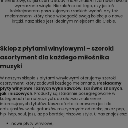
internetowy, dzięki czemu każdy może znaleźć i zamówić swoje
wymarzone winyle. Niezależnie od tego, czy jesteś
kolekcjonerem poszukującym rzadkich wydań, czy też
melomanem, który chce wzbogacić swoją kolekcję o nowe
krążki, nasz sklep jest idealnym miejscem dla Ciebie.
Sklep z płytami winylowymi – szeroki
asortyment dla każdego miłośnika
muzyki
W naszym sklepie z płytami winylowymi oferujemy szeroki
asortyment, który zadowoli każdego melomana.
Posiadamy
płyty winylowe różnych wykonawców, zarówno znanych,
jak i niszowych
. Produkty są starannie posegregowane w
kategoriach tematycznych, co ułatwia znalezienie
interesujących tytułów. Nasza oferta skierowana jest do
entuzjastów wielu gatunków muzycznych: od rocka, przez pop,
hip-hop, soul, jazz, aż po bardziej niszowe style. U nas znajdziesz:
nowe płyty winylowe
,