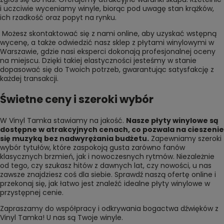
i uczciwie wyceniamy winyle, biorąc pod uwagę stan krążków,
ich rzadkość oraz popyt na rynku.
Możesz skontaktować się z nami online, aby uzyskać wstępną
wycenę, a także odwiedzić nasz sklep z płytami winylowymi w
Warszawie, gdzie nasi eksperci dokonają profesjonalnej oceny
na miejscu. Dzięki takiej elastyczności jesteśmy w stanie
dopasować się do Twoich potrzeb, gwarantując satysfakcję z
każdej transakcji.
Świetne ceny i szeroki wybór
W Vinyl Tamka stawiamy na jakość.
Nasze płyty winylowe są
dostępne w atrakcyjnych cenach, co pozwala na cieszenie
się muzyką bez nadwyrężania budżetu.
Zapewniamy szeroki
wybór tytułów, które zaspokoją gusta zarówno fanów
klasycznych brzmień, jak i nowoczesnych rytmów. Niezależnie
od tego, czy szukasz hitów z dawnych lat, czy nowości, u nas
zawsze znajdziesz coś dla siebie. Sprawdź naszą ofertę online i
przekonaj się, jak łatwo jest znaleźć idealne płyty winylowe w
przystępnej cenie.
Zapraszamy do współpracy i odkrywania bogactwa dźwięków z
Vinyl Tamka! U nas są
Twoje winyle
.