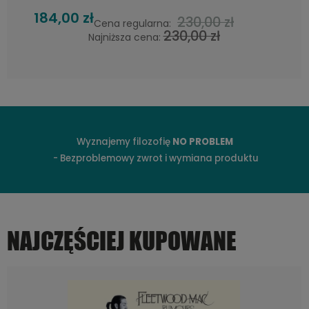
208,00 zł
230,00 zł
arna:
Cena regu
230,00 zł
na:
Najniższa ce
Wyznajemy filozofię
NO PROBLEM
- Bezproblemowy zwrot i wymiana produktu
NAJCZĘŚCIEJ KUPOWANE