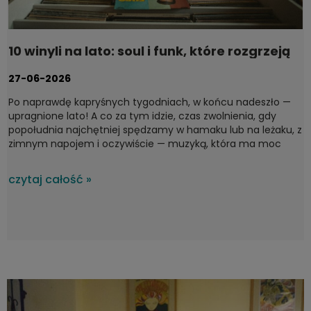
10 winyli na lato: soul i funk, które rozgrzeją
każdy taras
27-06-2026
Po naprawdę kapryśnych tygodniach, w końcu nadeszło —
upragnione lato! A co za tym idzie, czas zwolnienia, gdy
popołudnia najchętniej spędzamy w hamaku lub na leżaku, z
zimnym napojem i oczywiście — muzyką, która ma moc
domykania idealnych chwil. Na upalne, letnie dni nie ma
lepszego wyboru niż soul i funk — gatunki stworzone do
czytaj całość »
ciepłych wieczorów. Dziś proponujemy płyty, które dają
poczucie lekkości w duszy i brzmią, jak najpiękniejszy zachód
słońca nad morzem. To lecimy! Od jazz-funkowych
klasyków po surowy soul z lat 60.