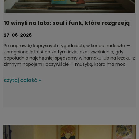
10 winyli na lato: soul i funk, które rozgrzeją
każdy taras
27-06-2026
Po naprawdę kapryśnych tygodniach, w końcu nadeszło —
upragnione lato! A co za tym idzie, czas zwolnienia, gdy
popołudnia najchętniej spędzamy w hamaku lub na leżaku, z
zimnym napojem i oczywiście — muzyką, która ma moc
domykania idealnych chwil. Na upalne, letnie dni nie ma
lepszego wyboru niż soul i funk — gatunki stworzone do
czytaj całość »
ciepłych wieczorów. Dziś proponujemy płyty, które dają
poczucie lekkości w duszy i brzmią, jak najpiękniejszy zachód
słońca nad morzem. To lecimy! Od jazz-funkowych
klasyków po surowy soul z lat 60.