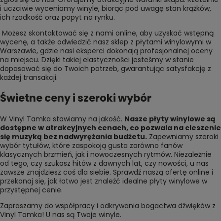
i uczciwie wyceniamy winyle, biorąc pod uwagę stan krążków,
ich rzadkość oraz popyt na rynku.
Możesz skontaktować się z nami online, aby uzyskać wstępną
wycenę, a także odwiedzić nasz sklep z płytami winylowymi w
Warszawie, gdzie nasi eksperci dokonają profesjonalnej oceny
na miejscu. Dzięki takiej elastyczności jesteśmy w stanie
dopasować się do Twoich potrzeb, gwarantując satysfakcję z
każdej transakcji.
Świetne ceny i szeroki wybór
W Vinyl Tamka stawiamy na jakość.
Nasze płyty winylowe są
dostępne w atrakcyjnych cenach, co pozwala na cieszenie
się muzyką bez nadwyrężania budżetu.
Zapewniamy szeroki
wybór tytułów, które zaspokoją gusta zarówno fanów
klasycznych brzmień, jak i nowoczesnych rytmów. Niezależnie
od tego, czy szukasz hitów z dawnych lat, czy nowości, u nas
zawsze znajdziesz coś dla siebie. Sprawdź naszą ofertę online i
przekonaj się, jak łatwo jest znaleźć idealne płyty winylowe w
przystępnej cenie.
Zapraszamy do współpracy i odkrywania bogactwa dźwięków z
Vinyl Tamka! U nas są
Twoje winyle
.