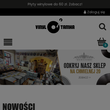
Płyty winylowe do 60 zł. Zobacz!
Zaloguj się
NOWOŚCI