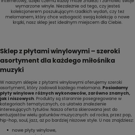
internetowy, dzięki czemu każdy może znaleźć i zamówić swoje
wymarzone winyle. Niezależnie od tego, czy jesteś
kolekcjonerem poszukującym rzadkich wydań, czy też
melomanem, który chce wzbogacić swoją kolekcję o nowe
krążki, nasz sklep jest idealnym miejscem dla Ciebie.
Sklep z płytami winylowymi – szeroki
asortyment dla każdego miłośnika
muzyki
W naszym sklepie z płytami winylowymi oferujemy szeroki
asortyment, który zadowoli każdego melomana.
Posiadamy
płyty winylowe różnych wykonawców, zarówno znanych,
jak i niszowych
. Produkty są starannie posegregowane w
kategoriach tematycznych, co ułatwia znalezienie
interesujących tytułów. Nasza oferta skierowana jest do
entuzjastów wielu gatunków muzycznych: od rocka, przez pop,
hip-hop, soul, jazz, aż po bardziej niszowe style. U nas znajdziesz:
nowe płyty winylowe
,