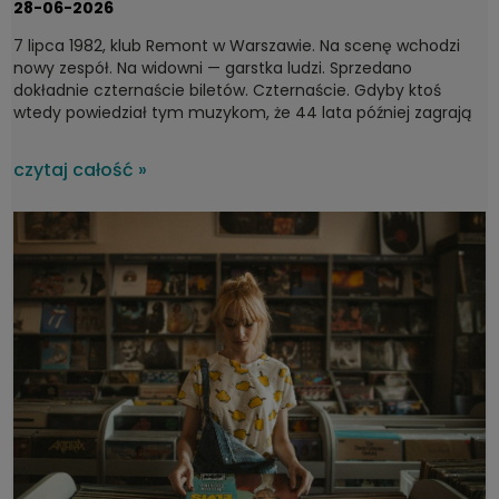
28-06-2026
7 lipca 1982, klub Remont w Warszawie. Na scenę wchodzi
nowy zespół. Na widowni — garstka ludzi. Sprzedano
dokładnie czternaście biletów. Czternaście. Gdyby ktoś
wtedy powiedział tym muzykom, że 44 lata później zagrają
dla tysięcy ludzi na największych festiwalach w kraju, pewnie
by się roześmiali. A jednak. Bo Kult to jeden z tych zespołów,
czytaj całość »
który bez wątpienia można zaliczyć do fundamentów
polskiej muzyki, które przy okazji nie ustają we
współtworzeniu rodzimej sceny.