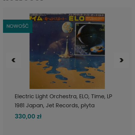
NOWOŚĆ
DO KOSZYKA
Electric Light Orchestra, ELO, Time, LP
1981 Japan, Jet Records, płyta
winylowa
330,00 zł