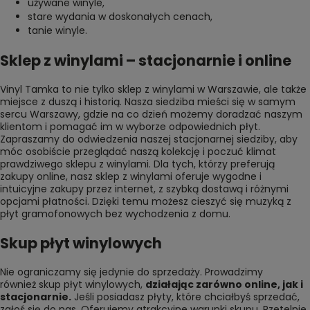
używane winyle
,
stare wydania w doskonałych cenach
,
tanie winyle
.
Sklep z winylami – stacjonarnie i online
Vinyl Tamka to nie tylko sklep z winylami w Warszawie, ale także
miejsce z duszą i historią. Nasza siedziba mieści się w samym
sercu Warszawy, gdzie na co dzień możemy doradzać naszym
klientom i pomagać im w wyborze odpowiednich płyt.
Zapraszamy do odwiedzenia naszej stacjonarnej siedziby, aby
móc osobiście przeglądać naszą kolekcję i poczuć klimat
prawdziwego sklepu z winylami. Dla tych, którzy preferują
zakupy online, nasz sklep z winylami oferuje wygodne i
intuicyjne zakupy przez internet, z szybką dostawą i różnymi
opcjami płatności. Dzięki temu możesz cieszyć się muzyką z
płyt gramofonowych bez wychodzenia z domu.
Skup płyt winylowych
Nie ograniczamy się jedynie do sprzedaży. Prowadzimy
również
skup płyt winylowych
,
działając zarówno online, jak i
stacjonarnie.
Jeśli posiadasz płyty, które chciałbyś sprzedać,
zgłoś się do nas. Oferujemy atrakcyjne warunki skupu. Rzetelnie