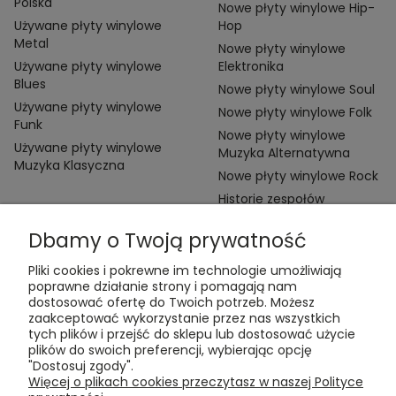
Polska
Nowe płyty winylowe Hip-
Używane płyty winylowe
Hop
Metal
Nowe płyty winylowe
Używane płyty winylowe
Elektronika
Blues
Nowe płyty winylowe Soul
Używane płyty winylowe
Nowe płyty winylowe Folk
Funk
Nowe płyty winylowe
Używane płyty winylowe
Muzyka Alternatywna
Muzyka Klasyczna
Nowe płyty winylowe Rock
Historie zespołów
Dbamy o Twoją prywatność
Pliki cookies i pokrewne im technologie umożliwiają
poprawne działanie strony i pomagają nam
dostosować ofertę do Twoich potrzeb. Możesz
zaakceptować wykorzystanie przez nas wszystkich
Kontakt:
tych plików i przejść do sklepu lub dostosować użycie
t:
+48 609 155 327
plików do swoich preferencji, wybierając opcję
e:
vinyltamka@gmail.com
"Dostosuj zgody".
ul. Chmielna 20, 00-020 Warszawa
Więcej o plikach cookies przeczytasz w naszej Polityce