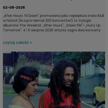
fanów 4 i 5 sierpnia 2026
02-08-2026
„After Hours Til Dawn" promowana jako największa trasa R&B
w historii (licząca niemal 200 koncertów!) to trylogia
albumów The Weeknd: „After Hours", „Dawn FM" i „Hurry Up
Tomorrow". 4 i 5 sierpnia 2026 artysta zagra dwa koncerty
na PGE Narodowym w Warszawie, a potem ruszy dalej – do
Sztokholmu, Londynu, Dublina i Madrytu. Wyprzedane bilety
czytaj całość »
jedynie potwierdzają, że pochodzący z Kanady Abel Tesfaye
to jedna z najgorętszych współczesnych gwiazd.