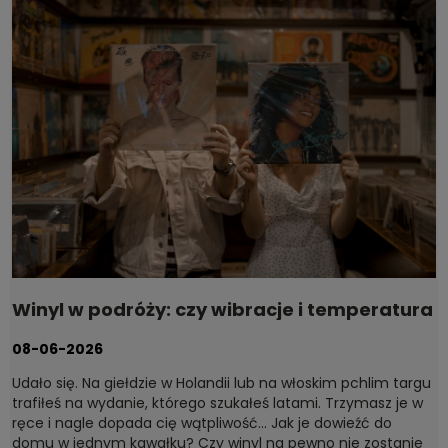
Winyl w podróży: czy wibracje i temperatura
naprawdę szkodzą płytom?
08-06-2026
Udało się. Na giełdzie w Holandii lub na włoskim pchlim targu
trafiłeś na wydanie, którego szukałeś latami. Trzymasz je w
ręce i nagle dopada cię wątpliwość... Jak je dowieźć do
domu w jednym kawałku? Czy winyl na pewno nie zostanie