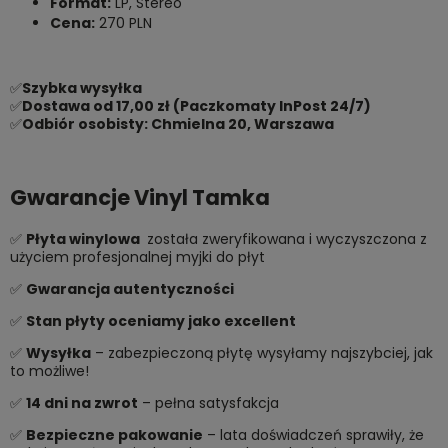
Format:
LP, Stereo
Cena:
270 PLN
✅
Szybka wysyłka
✅
Dostawa od 17,00 zł (Paczkomaty InPost 24/7)
✅
Odbiór osobisty: Chmielna 20, Warszawa
Gwarancje Vinyl Tamka
✅
Płyta winylowa
została zweryfikowana i wyczyszczona z
użyciem profesjonalnej myjki do płyt
✅
Gwarancja autentyczności
✅
Stan płyty oceniamy jako excellent
✅
Wysyłka
– zabezpieczoną płytę wysyłamy najszybciej, jak
to możliwe!
✅
14 dni na zwrot
– pełna satysfakcja
✅
Bezpieczne pakowanie
– lata doświadczeń sprawiły, że