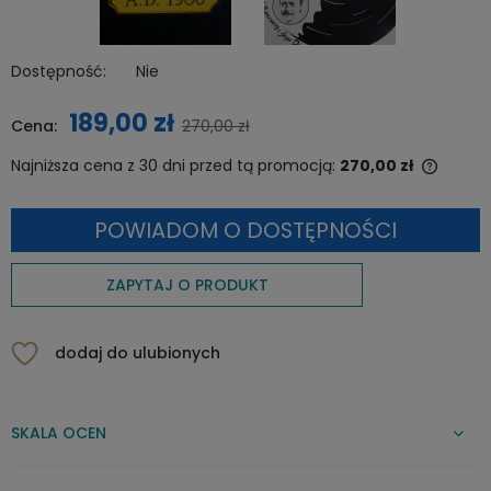
Dostępność:
Nie
189,00 zł
Cena:
270,00 zł
Najniższa cena z 30 dni przed tą promocją:
270,00 zł
Jeżeli
niż 30
POWIADOM O DOSTĘPNOŚCI
cena 
pojawi
ZAPYTAJ O PRODUKT
dodaj do ulubionych
SKALA OCEN