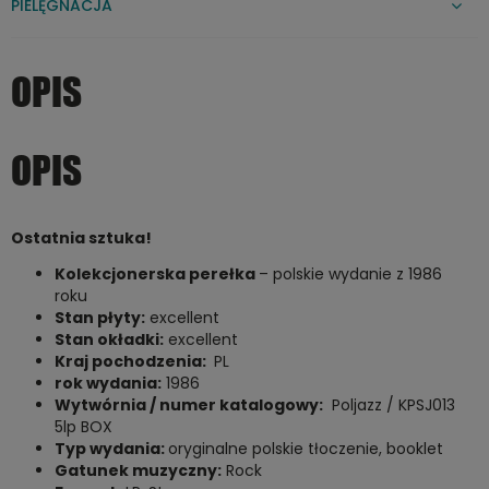
PIELĘGNACJA
OPIS
OPIS
Ostatnia sztuka!
Kolekcjonerska perełka
– polskie wydanie z 1986
roku
Stan płyty:
excellent
Stan okładki:
excellent
Kraj pochodzenia:
PL
rok wydania:
1986
Wytwórnia / numer katalogowy:
Poljazz / KPSJ013
5lp BOX
Typ wydania:
oryginalne polskie tłoczenie, booklet
Gatunek muzyczny:
Rock