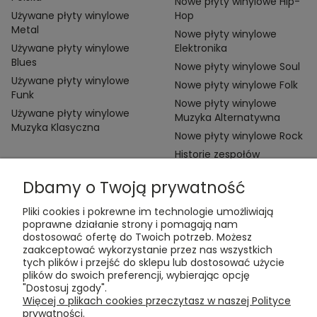
Nowe płyty winylowe Hip-
Używane płyty winylowe
Hop
Metal
Nowe płyty winylowe
Używane płyty winylowe
Elektronika
Blues
Nowe płyty winylowe Soul
Używane płyty winylowe
Nowe płyty winylowe Folk
Funk
Nowe płyty winylowe
Używane płyty winylowe
Muzyka Alternatywna
Muzyka Klasyczna
Nowe płyty winylowe Rock
Historie zespołów
Dbamy o Twoją prywatność
Pliki cookies i pokrewne im technologie umożliwiają
poprawne działanie strony i pomagają nam
dostosować ofertę do Twoich potrzeb. Możesz
zaakceptować wykorzystanie przez nas wszystkich
Kontakt:
tych plików i przejść do sklepu lub dostosować użycie
t:
+48 609 155 327
plików do swoich preferencji, wybierając opcję
e:
vinyltamka@gmail.com
"Dostosuj zgody".
ul. Chmielna 20, 00-020 Warszawa
Więcej o plikach cookies przeczytasz w naszej Polityce
prywatności.