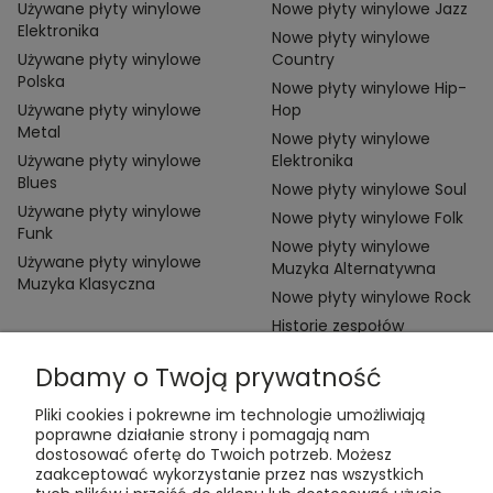
Używane płyty winylowe
Nowe płyty winylowe Jazz
Elektronika
Nowe płyty winylowe
Używane płyty winylowe
Country
Polska
Nowe płyty winylowe Hip-
Używane płyty winylowe
Hop
Metal
Nowe płyty winylowe
Używane płyty winylowe
Elektronika
Blues
Nowe płyty winylowe Soul
Używane płyty winylowe
Nowe płyty winylowe Folk
Funk
Nowe płyty winylowe
Używane płyty winylowe
Muzyka Alternatywna
Muzyka Klasyczna
Nowe płyty winylowe Rock
Historie zespołów
Dbamy o Twoją prywatność
Pliki cookies i pokrewne im technologie umożliwiają
poprawne działanie strony i pomagają nam
dostosować ofertę do Twoich potrzeb. Możesz
zaakceptować wykorzystanie przez nas wszystkich
Kontakt: