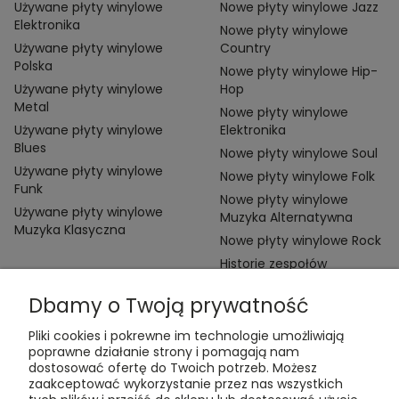
Używane płyty winylowe
Nowe płyty winylowe Jazz
Elektronika
Nowe płyty winylowe
Używane płyty winylowe
Country
Polska
Nowe płyty winylowe Hip-
Używane płyty winylowe
Hop
Metal
Nowe płyty winylowe
Używane płyty winylowe
Elektronika
Blues
Nowe płyty winylowe Soul
Używane płyty winylowe
Nowe płyty winylowe Folk
Funk
Nowe płyty winylowe
Używane płyty winylowe
Muzyka Alternatywna
Muzyka Klasyczna
Nowe płyty winylowe Rock
Historie zespołów
Dbamy o Twoją prywatność
Pliki cookies i pokrewne im technologie umożliwiają
poprawne działanie strony i pomagają nam
dostosować ofertę do Twoich potrzeb. Możesz
zaakceptować wykorzystanie przez nas wszystkich
Kontakt: