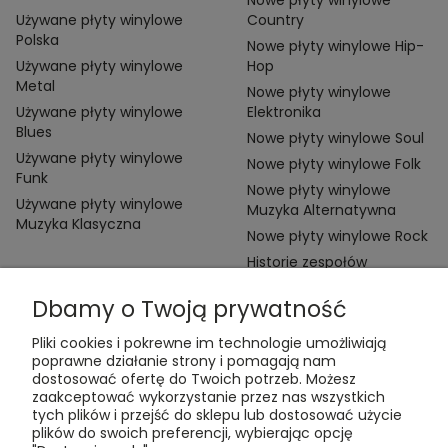
Nowe płyty winylowe
Używane płyty winylowe
Country
Polska
Nowe płyty winylowe Hip-
Używane płyty winylowe
Hop
Metal
Nowe płyty winylowe
Używane płyty winylowe
Elektronika
Blues
Nowe płyty winylowe Soul
Używane płyty winylowe
Nowe płyty winylowe Folk
Funk
Nowe płyty winylowe
Używane płyty winylowe
Muzyka Alternatywna
Muzyka Klasyczna
Nowe płyty winylowe Rock
Historie zespołów
Dbamy o Twoją prywatność
Pliki cookies i pokrewne im technologie umożliwiają
poprawne działanie strony i pomagają nam
dostosować ofertę do Twoich potrzeb. Możesz
zaakceptować wykorzystanie przez nas wszystkich
Kontakt:
tych plików i przejść do sklepu lub dostosować użycie
t:
+48 609 155 327
plików do swoich preferencji, wybierając opcję
e:
vinyltamka@gmail.com