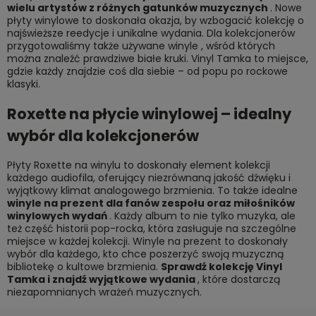
wielu artystów z różnych gatunków muzycznych
.
Nowe
płyty winylowe
to doskonała okazja, by wzbogacić kolekcję o
najświeższe reedycje i unikalne wydania. Dla kolekcjonerów
przygotowaliśmy także
używane winyle
, wśród których
można znaleźć prawdziwe białe kruki. Vinyl Tamka to miejsce,
gdzie każdy znajdzie coś dla siebie – od popu po rockowe
klasyki.
Roxette na płycie winylowej – idealny
wybór dla kolekcjonerów
Płyty Roxette na winylu to doskonały element kolekcji
każdego audiofila, oferujący niezrównaną jakość dźwięku i
wyjątkowy klimat analogowego brzmienia. To także idealne
winyle na prezent dla fanów zespołu oraz miłośników
winylowych wydań
. Każdy album to nie tylko muzyka, ale
też część historii pop-rocka, która zasługuje na szczególne
miejsce w każdej kolekcji. Winyle na prezent to doskonały
wybór dla każdego, kto chce poszerzyć swoją muzyczną
bibliotekę o kultowe brzmienia.
Sprawdź kolekcję Vinyl
Tamka i znajdź wyjątkowe wydania
, które dostarczą
niezapomnianych wrażeń muzycznych.