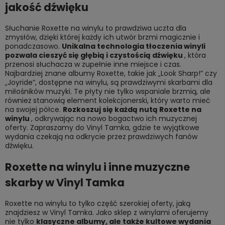
jakość dźwięku
Słuchanie Roxette na winylu to prawdziwa uczta dla
zmysłów, dzięki której każdy ich utwór brzmi magicznie i
ponadczasowo.
Unikalna technologia tłoczenia winyli
pozwala cieszyć się głębią i czystością dźwięku
, która
przenosi słuchacza w zupełnie inne miejsce i czas.
Najbardziej znane albumy Roxette, takie jak „Look Sharp!” czy
„Joyride”, dostępne na winylu, są prawdziwymi skarbami dla
miłośników muzyki. Te płyty nie tylko wspaniale brzmią, ale
również stanowią element kolekcjonerski, który warto mieć
na swojej półce.
Rozkoszuj się każdą nutą Roxette na
winylu
, odkrywając na nowo bogactwo ich muzycznej
oferty. Zapraszamy do Vinyl Tamka, gdzie te wyjątkowe
wydania czekają na odkrycie przez prawdziwych fanów
dźwięku.
Roxette na winylu i inne muzyczne
skarby w Vinyl Tamka
Roxette na winylu to tylko część szerokiej oferty, jaką
znajdziesz w Vinyl Tamka. Jako
sklep z winylami
oferujemy
nie tylko
klasyczne albumy, ale także kultowe wydania