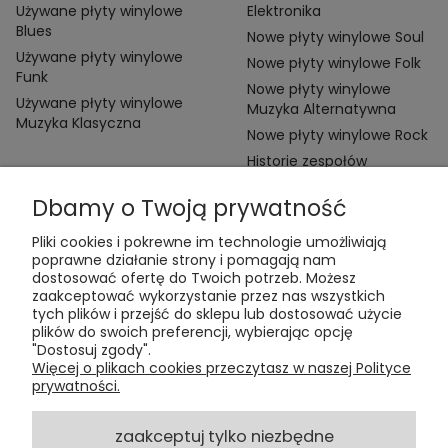
Używane płyty winylowe
Elektronika
Blues
Nowe płyty winylowe Soul
Używane płyty winylowe
Nowe płyty winylowe Folk
Funk
Nowe płyty winylowe
Używane płyty winylowe
Muzyka Alternatywna
Muzyka Klasyczna
Nowe płyty winylowe Rock
Historie zespołów
Dbamy o Twoją prywatność
Pliki cookies i pokrewne im technologie umożliwiają
poprawne działanie strony i pomagają nam
dostosować ofertę do Twoich potrzeb. Możesz
zaakceptować wykorzystanie przez nas wszystkich
Kontakt:
tych plików i przejść do sklepu lub dostosować użycie
t:
+48 609 155 327
plików do swoich preferencji, wybierając opcję
e:
vinyltamka@gmail.com
"Dostosuj zgody".
ul. Chmielna 20, 00-020 Warszawa
Więcej o plikach cookies przeczytasz w naszej Polityce
prywatności.
ZAMÓWIENIA
zaakceptuj tylko niezbędne