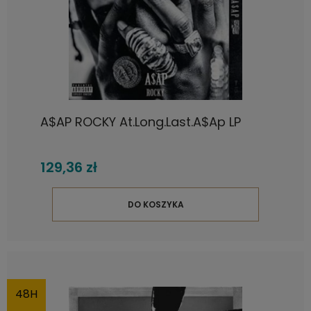
A$AP ROCKY At.Long.Last.A$Ap LP
129,36 zł
DO KOSZYKA
48H