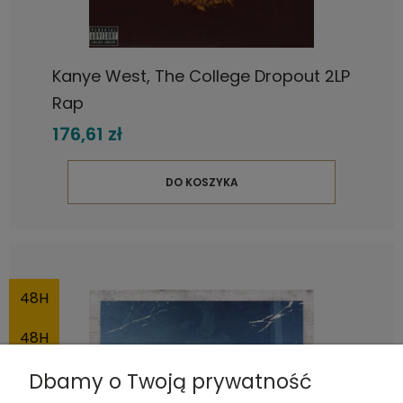
Kanye West, The College Dropout 2LP
Rap
176,61 zł
DO KOSZYKA
48H
48H
Dbamy o Twoją prywatność