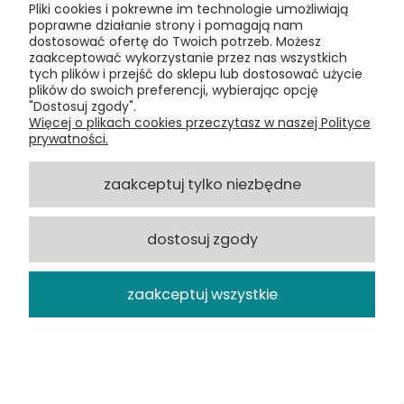
Pliki cookies i pokrewne im technologie umożliwiają
poprawne działanie strony i pomagają nam
dostosować ofertę do Twoich potrzeb. Możesz
zaakceptować wykorzystanie przez nas wszystkich
tych plików i przejść do sklepu lub dostosować użycie
plików do swoich preferencji, wybierając opcję
"Dostosuj zgody".
Więcej o plikach cookies przeczytasz w naszej Polityce
Kendrick Lamar, Good Kid Maad City
prywatności.
2LP
zaakceptuj tylko niezbędne
181,61 zł
dostosuj zgody
DO KOSZYKA
zaakceptuj wszystkie