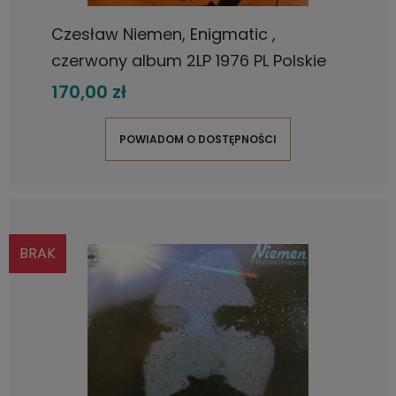
Czesław Niemen, Enigmatic ,
czerwony album 2LP 1976 PL Polskie
Nagrania Muza , płyta winylowa
170,00 zł
POWIADOM O DOSTĘPNOŚCI
BRAK