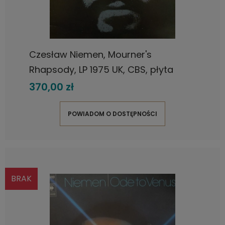
Czesław Niemen, Mourner's
Rhapsody, LP 1975 UK, CBS, płyta
winylowa
370,00 zł
POWIADOM O DOSTĘPNOŚCI
BRAK