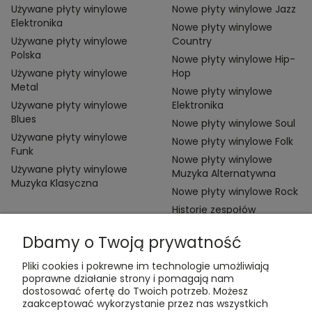
Używane płyty winylowe
Nowe płyty winylowe Jazz
Elektronika
Nowe płyty winylowe
Używane płyty winylowe
Country
Polska
Nowe płyty winylowe Hip-
Używane płyty winylowe
Hop
Metal
Nowe płyty winylowe
Używane płyty winylowe
Elektronika
Blues
Nowe płyty winylowe Soul
Używane płyty winylowe
Nowe płyty winylowe Folk
Funk
Nowe płyty winylowe
Używane płyty winylowe
Muzyka Alternatywna
Muzyka Klasyczna
Nowe płyty winylowe Rock
Historie zespołów
Dbamy o Twoją prywatność
Pliki cookies i pokrewne im technologie umożliwiają
poprawne działanie strony i pomagają nam
dostosować ofertę do Twoich potrzeb. Możesz
zaakceptować wykorzystanie przez nas wszystkich
Kontakt: