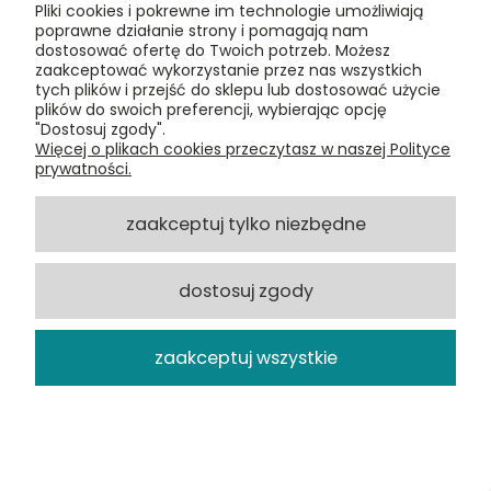
Pliki cookies i pokrewne im technologie umożliwiają
poprawne działanie strony i pomagają nam
dostosować ofertę do Twoich potrzeb. Możesz
zaakceptować wykorzystanie przez nas wszystkich
tych plików i przejść do sklepu lub dostosować użycie
plików do swoich preferencji, wybierając opcję
Max Richter, The Blue Notebooks 2LP
"Dostosuj zgody".
Więcej o plikach cookies przeczytasz w naszej Polityce
Deutsche Grammophon, nowa płyta
prywatności.
winylowa
180,54 zł
zaakceptuj tylko niezbędne
DO KOSZYKA
dostosuj zgody
zaakceptuj wszystkie
48H