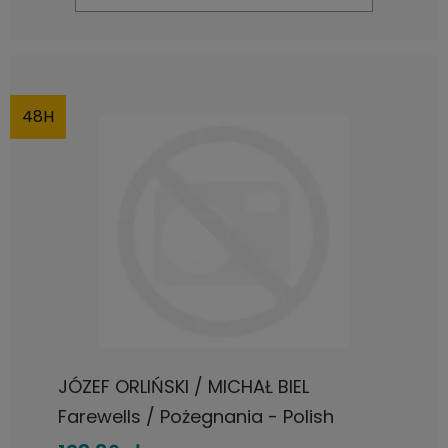
48H
JÓZEF ORLIŃSKI / MICHAŁ BIEL
Farewells / Pożegnania - Polish
Songs LP