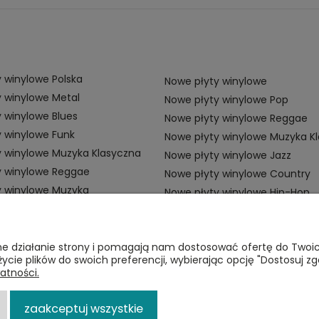
 winylowe Polska
Nowe płyty winylowe
 winylowe Metal
Nowe płyty winylowe Pop
 winylowe Blues
Nowe płyty winylowe Reggae
 winylowe Funk
Nowe płyty winylowe Muzyka K
y winylowe Muzyka Klasyczna
Nowe płyty winylowe Jazz
y winylowe Reggae
Nowe płyty winylowe Country
y winylowe Muzyka
Nowe płyty winylowe Hip-Hop
ZAMÓWIENIA
P
awne działanie strony i pomagają nam dostosować ofertę do Two
życie plików do swoich preferencji, wybierając opcję "Dostosuj zg
Płatności
Re
atności.
i
Dostawa
Po
zaakceptuj wszystkie
Zwroty