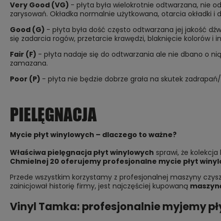
Very Good (VG)
- płyta była wielokrotnie odtwarzana, nie 
zarysowań. Okładka normalnie użytkowana, otarcia okładki i
Good (G)
- płyta była dość często odtwarzana jej jakość dź
się zadarcia rogów, przetarcie krawędzi, blaknięcie kolorów i 
Fair (F)
- płyta nadaje się do odtwarzania ale nie dbano o ni
zamazana.
Poor (P)
- płyta nie będzie dobrze grała na skutek zadrapań
PIELĘGNACJA
Mycie płyt winylowych – dlaczego to ważne?
Właściwa pielęgnacja płyt winylowych
sprawi, że kolekcja
Chmielnej 20
oferujemy profesjonalne mycie płyt winy
Przede wszystkim korzystamy z profesjonalnej maszyny czyszc
zainicjował historię firmy, jest najczęściej kupowaną
maszyną
Vinyl Tamka: profesjonalnie myjemy pł