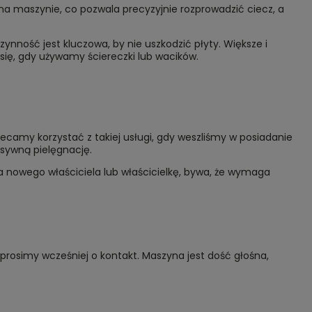
a maszynie, co pozwala precyzyjnie rozprowadzić ciecz, a
ynność jest kluczowa, by nie uszkodzić płyty. Większe i
się, gdy używamy ściereczki lub wacików.
lecamy korzystać z takiej usługi, gdy weszliśmy w posiadanie
esywną pielęgnację.
na nowego właściciela lub właścicielkę, bywa, że wymaga
prosimy wcześniej o kontakt. Maszyna jest dość głośna,