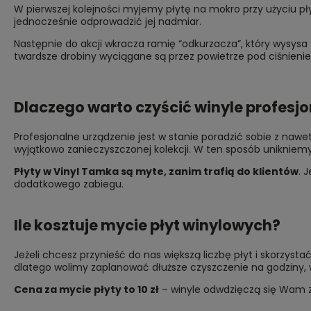
W pierwszej kolejności myjemy płytę na mokro przy użyciu p
jednocześnie odprowadzić jej nadmiar.
Następnie do akcji wkracza ramię “odkurzacza”, który wysysa 
twardsze drobiny wyciągane są przez powietrze pod ciśnienie
Dlaczego warto czyścić winyle profesj
Profesjonalne urządzenie jest w stanie poradzić sobie z nawe
wyjątkowo zanieczyszczonej kolekcji. W ten sposób unikniem
Płyty w Vinyl Tamka są myte, zanim trafią do klientów
. 
dodatkowego zabiegu.
Ile kosztuje mycie płyt winylowych?
Jeżeli chcesz przynieść do nas większą liczbę płyt i skorzystać
dlatego wolimy zaplanować dłuższe czyszczenie na godziny, w 
Cena za mycie płyty to 10 zł
– winyle odwdzięczą się Wam za