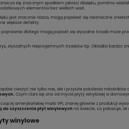
odznacza się znacznym spadkiem jakości dźwięku, pomimo widzia
 dodatkowych elementów bez wielkich wad.
więku jest znacznie niższa, mogą pojawiać się nieznaczne znieksz
inne większe defekty.
ą poprawnie dlatego mogą pojawić się słyszalne trzaski może prz
/rys, słyszalnych nieprzyjemnych trzasków itp. Okładka bardzo z
 będzie cieszyć nie tylko nas, ale i przyszłe pokolenia miłośników
lowych.
Czym różni się ono od mycia płyty winylowej w domowym 
zącej amerykańskiej marki VPI, znanej głównie z produkcji wysok
 do czyszczenia płyt winylowych
na świecie, co pokazuje, że
yty winylowe