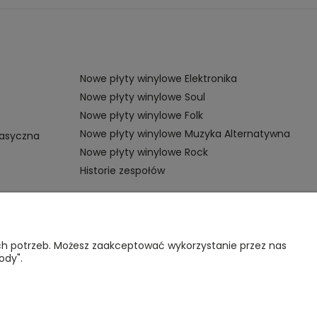
Nowe płyty winylowe Elektronika
Nowe płyty winylowe Soul
Nowe płyty winylowe Folk
Nowe płyty winylowe Muzyka Alternatywna
lasyczna
Nowe płyty winylowe Rock
Historie zespołów
OMOC
VINYL TAMKA
ich potrzeb. Możesz zaakceptować wykorzystanie przez nas
ody".
gulamin sklepu
Poznajmy się
nternetowego
Kontakt
lityka