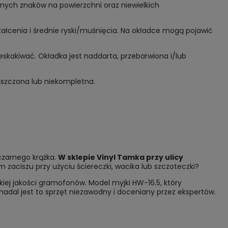
lnych znaków na powierzchni oraz niewielkich
tałcenia i średnie ryski/muśnięcia. Na okładce mogą pojawić
eskakiwać. Okładka jest naddarta, przebarwiona i/lub
niszczona lub niekompletna.
 czarnego krążka.
W sklepie Vinyl Tamka przy
ulicy
zaciszu przy użyciu ściereczki, wacika lub szczoteczki?
iej jakości gramofonów. Model myjki HW-16.5, który
 nadal jest to sprzęt niezawodny i doceniany przez ekspertów.