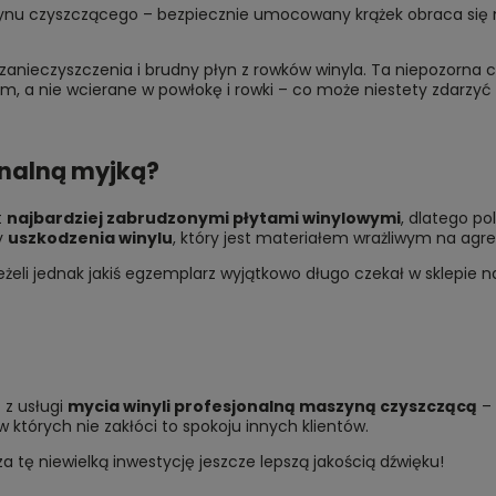
łynu czyszczącego – bezpiecznie umocowany krążek obraca się n
zanieczyszczenia i brudny płyn z rowków winyla. Ta niepozorna cz
m, a nie wcierane w powłokę i rowki – co może niestety zdarzyć 
onalną myjką?
t
najbardziej zabrudzonymi płytami winylowymi
, dlatego po
y
uszkodzenia winylu
, który jest materiałem wrażliwym na agr
Jeżeli jednak jakiś egzemplarz wyjątkowo długo czekał w sklepie 
 z usługi
mycia winyli profesjonalną maszyną czyszczącą
– 
których nie zakłóci to spokoju innych klientów.
 tę niewielką inwestycję jeszcze lepszą jakością dźwięku!