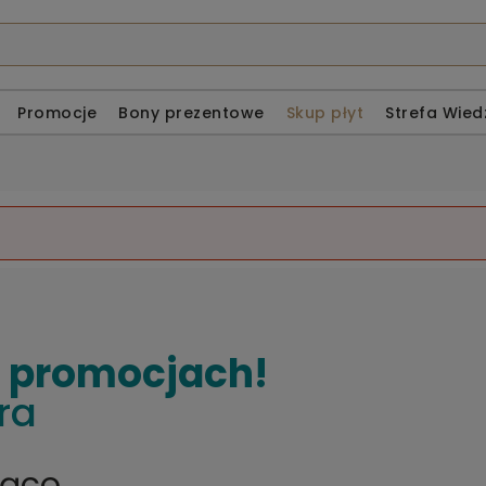
Promocje
Bony prezentowe
Skup płyt
Strefa Wied
o promocjach!
ra
żąco