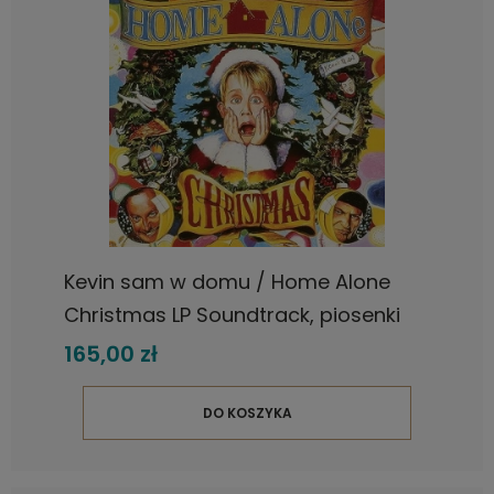
Kevin sam w domu / Home Alone
Christmas LP Soundtrack, piosenki
świąteczne, nowa płyta winylowa
165,00 zł
DO KOSZYKA