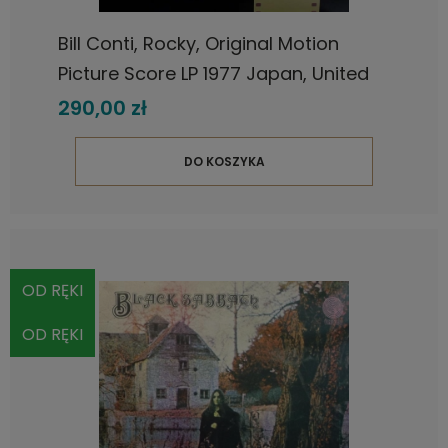
Bill Conti, Rocky, Original Motion
Picture Score LP 1977 Japan, United
Artists Records, płyta winylowa
290,00 zł
DO KOSZYKA
OD RĘKI
OD RĘKI