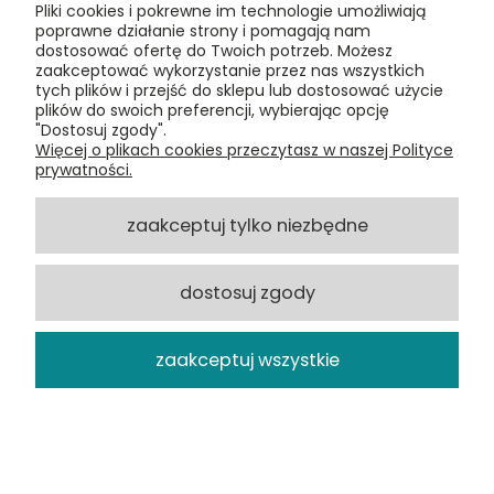
Swan Song, płyta winylowa
Pliki cookies i pokrewne im technologie umożliwiają
poprawne działanie strony i pomagają nam
290,00 zł
dostosować ofertę do Twoich potrzeb. Możesz
zaakceptować wykorzystanie przez nas wszystkich
tych plików i przejść do sklepu lub dostosować użycie
DO KOSZYKA
plików do swoich preferencji, wybierając opcję
"Dostosuj zgody".
Więcej o plikach cookies przeczytasz w naszej Polityce
prywatności.
zaakceptuj tylko niezbędne
dostosuj zgody
zaakceptuj wszystkie