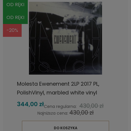
OD RĘKI
OD RĘKI
-20%
Molesta Ewenement 2LP 2017 PL,
PolishVinyl, marbled white vinyl
344,00 zł
430,00 zł
Cena regularna:
430,00 zł
Najniższa cena:
DO KOSZYKA