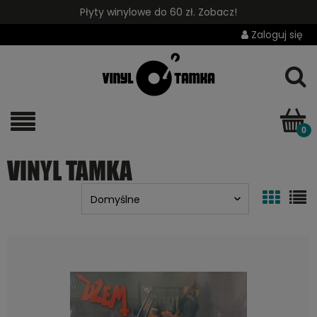
Płyty winylowe do 60 zł. Zobacz!
Zaloguj się
VINYL TAMKA