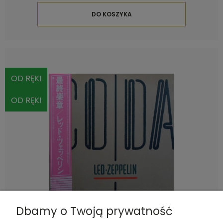
DO KOSZYKA
OD RĘKI
OD RĘKI
Dbamy o Twoją prywatność
Led Zeppelin, Coda, LP 1982 Japan,