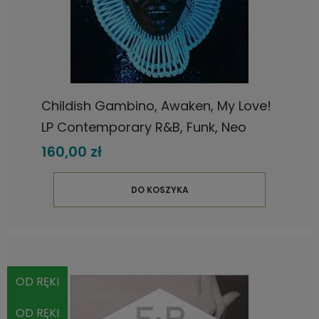
Childish Gambino, Awaken, My Love!
LP Contemporary R&B, Funk, Neo
Soul, Psychedelic, nowa płyta
160,00 zł
winylowa
DO KOSZYKA
OD RĘKI
OD RĘKI