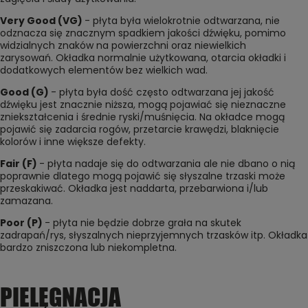
Very Good (VG)
- płyta była wielokrotnie odtwarzana, nie
odznacza się znacznym spadkiem jakości dźwięku, pomimo
widzialnych znaków na powierzchni oraz niewielkich
zarysowań. Okładka normalnie użytkowana, otarcia okładki i
dodatkowych elementów bez wielkich wad.
Good (G)
- płyta była dość często odtwarzana jej jakość
dźwięku jest znacznie niższa, mogą pojawiać się nieznaczne
zniekształcenia i średnie ryski/muśnięcia. Na okładce mogą
pojawić się zadarcia rogów, przetarcie krawędzi, blaknięcie
kolorów i inne większe defekty.
Fair (F)
- płyta nadaje się do odtwarzania ale nie dbano o nią
poprawnie dlatego mogą pojawić się słyszalne trzaski może
przeskakiwać. Okładka jest naddarta, przebarwiona i/lub
zamazana.
Poor (P)
- płyta nie będzie dobrze grała na skutek
zadrapań/rys, słyszalnych nieprzyjemnych trzasków itp. Okładka
bardzo zniszczona lub niekompletna.
PIELĘGNACJA