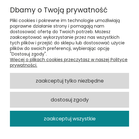
Dbamy o Twoją prywatność
Pliki cookies i pokrewne im technologie umożliwiają
poprawne działanie strony i pomagają nam
dostosować ofertę do Twoich potrzeb. Możesz
zaakceptować wykorzystanie przez nas wszystkich
Kontakt:
tych plików i przejść do sklepu lub dostosować użycie
t:
+48 609 155 327
plików do swoich preferencji, wybierając opcję
e:
vinyltamka@gmail.com
"Dostosuj zgody".
ul. Chmielna 20, 00-020 Warszawa
Więcej o plikach cookies przeczytasz w naszej Polityce
prywatności.
ZAMÓWIENIA
zaakceptuj tylko niezbędne
POMOC
dostosuj zgody
VINYL TAMKA
zaakceptuj wszystkie