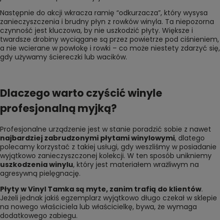
Następnie do akcji wkracza ramię “odkurzacza”, który wysysa
zanieczyszczenia i brudny płyn z rowków winyla. Ta niepozorna
czynność jest kluczowa, by nie uszkodzić płyty. Większe i
twardsze drobiny wyciągane są przez powietrze pod ciśnieniem,
a nie wcierane w powłokę i rowki – co może niestety zdarzyć się,
gdy używamy ściereczki lub wacików.
Dlaczego warto czyścić winyle
profesjonalną myjką?
Profesjonalne urządzenie jest w stanie poradzić sobie z nawet
najbardziej zabrudzonymi płytami winylowymi
, dlatego
polecamy korzystać z takiej usługi, gdy weszliśmy w posiadanie
wyjątkowo zanieczyszczonej kolekcji. W ten sposób unikniemy
uszkodzenia winylu
, który jest materiałem wrażliwym na
agresywną pielęgnację.
Płyty w Vinyl Tamka są myte, zanim trafią do klientów
.
Jeżeli jednak jakiś egzemplarz wyjątkowo długo czekał w sklepie
na nowego właściciela lub właścicielkę, bywa, że wymaga
dodatkowego zabiegu.