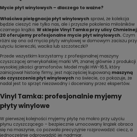
Mycie płyt winylowych – dlaczego to ważne?
Właściwa pielęgnacja płyt winylowych
sprawi, że kolekcja
będzie cieszyć nie tylko nas, ale i przyszłe pokolenia miłośników
czarnego krążka.
W sklepie Vinyl Tamka przy
ulicy Chmielnej
20
oferujemy profesjonalne mycie płyt winylowych.
Czym
różni się ono od mycia płyty winylowej w domowym zaciszu przy
użyciu ściereczki, wacika lub szczoteczki?
Przede wszystkim korzystamy z profesjonalnej maszyny
czyszczącej amerykańskiej marki VPI, znanej głównie z produkcji
wysokiej jakości gramofonów. Model myjki HW-16.5, który
zainicjował historię firmy, jest najczęściej kupowaną
maszyną
do czyszczenia płyt winylowych
na świecie, co pokazuje, że
nadal jest to sprzęt niezawodny i doceniany przez ekspertów.
Vinyl Tamka: profesjonalnie myjemy
płyty winylowe
W pierwszej kolejności myjemy płytę na mokro przy użyciu
płynu czyszczącego – bezpiecznie umocowany krążek obraca
się na maszynie, co pozwala precyzyjnie rozprowadzić ciecz, a
jednocześnie odprowadzić jej nadmiar.