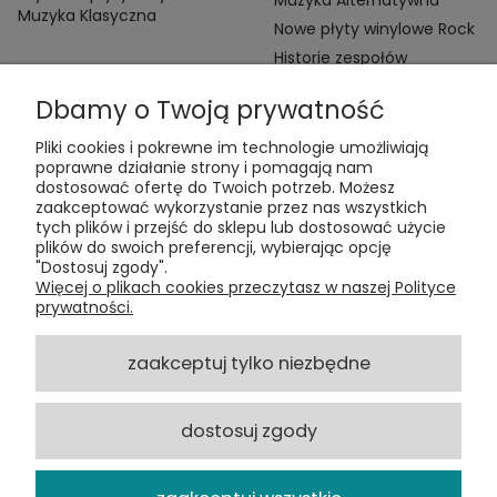
Muzyka Klasyczna
Nowe płyty winylowe Rock
Historie zespołów
Dbamy o Twoją prywatność
Pliki cookies i pokrewne im technologie umożliwiają
poprawne działanie strony i pomagają nam
dostosować ofertę do Twoich potrzeb. Możesz
zaakceptować wykorzystanie przez nas wszystkich
Kontakt:
tych plików i przejść do sklepu lub dostosować użycie
t:
+48 609 155 327
plików do swoich preferencji, wybierając opcję
e:
vinyltamka@gmail.com
"Dostosuj zgody".
ul. Chmielna 20, 00-020 Warszawa
Więcej o plikach cookies przeczytasz w naszej Polityce
prywatności.
ZAMÓWIENIA
zaakceptuj tylko niezbędne
POMOC
dostosuj zgody