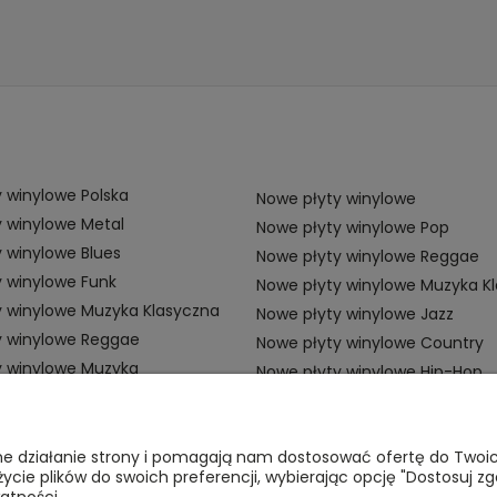
 winylowe Polska
Nowe płyty winylowe
 winylowe Metal
Nowe płyty winylowe Pop
 winylowe Blues
Nowe płyty winylowe Reggae
 winylowe Funk
Nowe płyty winylowe Muzyka K
y winylowe Muzyka Klasyczna
Nowe płyty winylowe Jazz
y winylowe Reggae
Nowe płyty winylowe Country
y winylowe Muzyka
Nowe płyty winylowe Hip-Hop
ZAMÓWIENIA
P
awne działanie strony i pomagają nam dostosować ofertę do Two
życie plików do swoich preferencji, wybierając opcję "Dostosuj zg
Płatności
Re