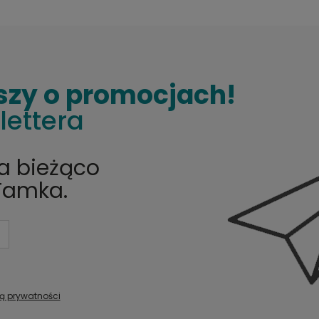
szy o promocjach!
lettera
na bieżąco
Tamka.
ką prywatności