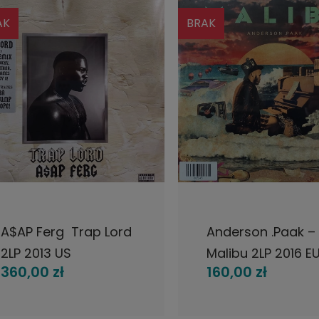
K
BRAK
POWIADOM O DOSTĘPNOŚCI
POWIADOM O DOSTĘPNOŚ
$AP Ferg ‎ Trap Lord
Anderson .Paak ‎–
LP 2013 US
Malibu 2LP 2016 EU
360,00 zł
160,00 zł