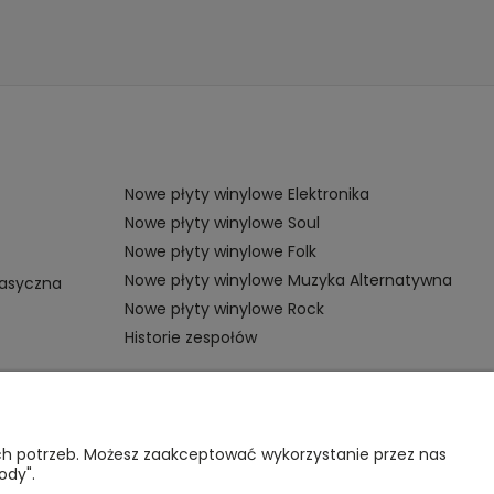
Nowe płyty winylowe Elektronika
Nowe płyty winylowe Soul
Nowe płyty winylowe Folk
Nowe płyty winylowe Muzyka Alternatywna
lasyczna
Nowe płyty winylowe Rock
Historie zespołów
OMOC
VINYL TAMKA
ich potrzeb. Możesz zaakceptować wykorzystanie przez nas
ody".
gulamin sklepu
Poznajmy się