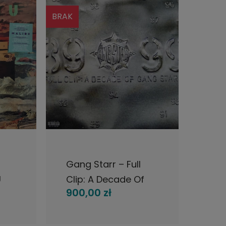
BRAK
BRAK
CI
POWIADOM O DOSTĘPNOŚCI
POWI
Gang Starr ‎– Full
Ice 
Clip: A Decade Of
Inje
900,00 zł
310,
Gang Starr 4LP 1999
EU Virgin