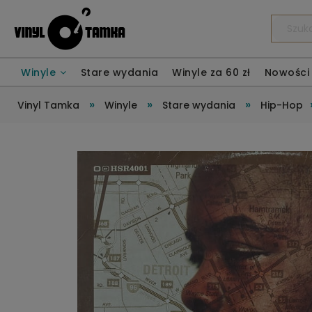
Winyle
Stare wydania
Winyle za 60 zł
Nowości
»
»
»
Vinyl Tamka
Winyle
Stare wydania
Hip-Hop