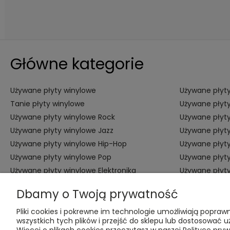
Główne kategorie
Używane płyty winylowe
Używane płyty
Tanie płyty winylowe
Używane płyty
Używane płyty winylowe Rock
Używane płyty
Używane płyty winylowe Jazz
Używane płyty
Używane płyty winylowe Hip-Hop
Używane płyt
Używane płyty winylowe Pop
Używane płyt
Używane płyty winylowe Elektronika
Używane płyt
Alternatywna
Dbamy o Twoją prywatność
Pliki cookies i pokrewne im technologie umożliwiają popr
wszystkich tych plików i przejść do sklepu lub dostosować u