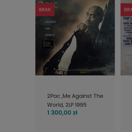
BRAK
BRA
PNOŚCI
POWIADOM O DOSTĘPNOŚCI
 On Me
2Pac ,Me Against The
A
World, 2LP 1995
2
1 300,00 zł
US/Interscope
Records, Atlantic,
płyta winylowa