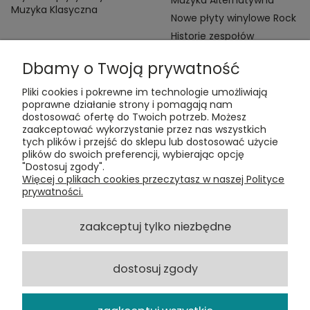
Muzyka Klasyczna
Nowe płyty winylowe Rock
Historie zespołów
Dbamy o Twoją prywatność
Pliki cookies i pokrewne im technologie umożliwiają
poprawne działanie strony i pomagają nam
dostosować ofertę do Twoich potrzeb. Możesz
zaakceptować wykorzystanie przez nas wszystkich
Kontakt:
tych plików i przejść do sklepu lub dostosować użycie
t:
+48 609 155 327
plików do swoich preferencji, wybierając opcję
e:
vinyltamka@gmail.com
"Dostosuj zgody".
ul. Chmielna 20, 00-020 Warszawa
Więcej o plikach cookies przeczytasz w naszej Polityce
prywatności.
ZAMÓWIENIA
zaakceptuj tylko niezbędne
POMOC
dostosuj zgody