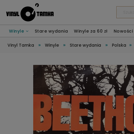
Winyle
Stare wydania
Winyle za 60 zł
Nowości
»
»
»
»
Vinyl Tamka
Winyle
Stare wydania
Polska