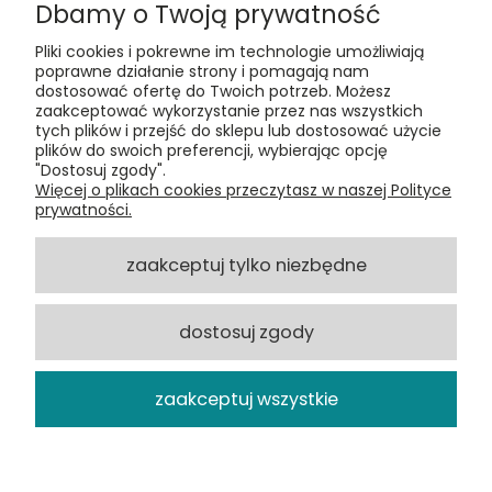
Dbamy o Twoją prywatność
Pliki cookies i pokrewne im technologie umożliwiają
poprawne działanie strony i pomagają nam
dostosować ofertę do Twoich potrzeb. Możesz
zaakceptować wykorzystanie przez nas wszystkich
Kontakt:
tych plików i przejść do sklepu lub dostosować użycie
t:
+48 609 155 327
plików do swoich preferencji, wybierając opcję
e:
vinyltamka@gmail.com
"Dostosuj zgody".
ul. Chmielna 20, 00-020 Warszawa
Więcej o plikach cookies przeczytasz w naszej Polityce
prywatności.
ZAMÓWIENIA
zaakceptuj tylko niezbędne
POMOC
dostosuj zgody
VINYL TAMKA
zaakceptuj wszystkie
pokaż pełną wersję strony