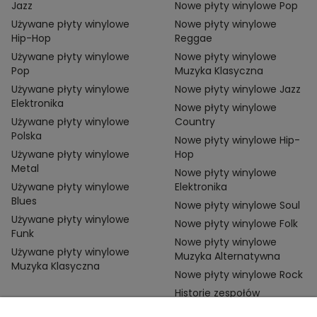
Jazz
Nowe płyty winylowe Pop
Używane płyty winylowe
Nowe płyty winylowe
Hip-Hop
Reggae
Używane płyty winylowe
Nowe płyty winylowe
Pop
Muzyka Klasyczna
Używane płyty winylowe
Nowe płyty winylowe Jazz
Elektronika
Nowe płyty winylowe
Używane płyty winylowe
Country
Polska
Nowe płyty winylowe Hip-
Używane płyty winylowe
Hop
Metal
Nowe płyty winylowe
Używane płyty winylowe
Elektronika
Blues
Nowe płyty winylowe Soul
Używane płyty winylowe
Nowe płyty winylowe Folk
Funk
Nowe płyty winylowe
Używane płyty winylowe
Muzyka Alternatywna
Muzyka Klasyczna
Nowe płyty winylowe Rock
Historie zespołów