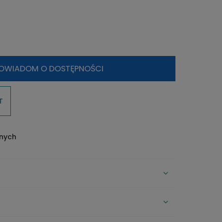
OWIADOM O DOSTĘPNOŚCI
T
onych