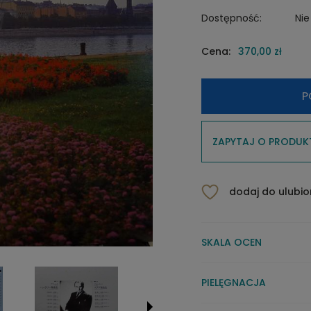
Dostępność:
Nie
Cena:
370,00 zł
P
ZAPYTAJ O PRODUK
dodaj do ulubi
SKALA OCEN
PIELĘGNACJA