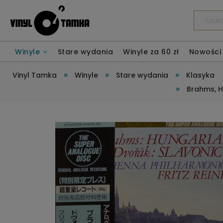
Winyle
Stare wydania
Winyle za 60 zł
Nowości
»
»
»
Vinyl Tamka
Winyle
Stare wydania
Klasyka
»
Brahms, H