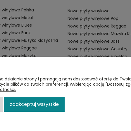
 winylowe Polska
Nowe płyty winylowe
 winylowe Metal
Nowe płyty winylowe Pop
 winylowe Blues
Nowe płyty winylowe Reggae
 winylowe Funk
Nowe płyty winylowe Muzyka K
y winylowe Muzyka Klasyczna
Nowe płyty winylowe Jazz
y winylowe Reggae
Nowe płyty winylowe Country
y winylowe Muzyka
Nowe płyty winylowe Hip-Hop
ZAMÓWIENIA
P
awne działanie strony i pomagają nam dostosować ofertę do Two
życie plików do swoich preferencji, wybierając opcję "Dostosuj zg
Płatności
Re
atności.
i
Dostawa
Po
zaakceptuj wszystkie
Zwroty
p