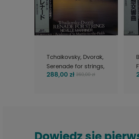
DO KOSZYKA
mento
Tchaikovsky, Dvorak,
B
kovsky,
Serenade for strings,
F
288,00 zł
 zł
360,00 zł
Neville Marriner, LP
M
per
1993 Japan, London,
płyta
The Super Analogue
Disc, płyta winylowa
Dowiedz się pierw