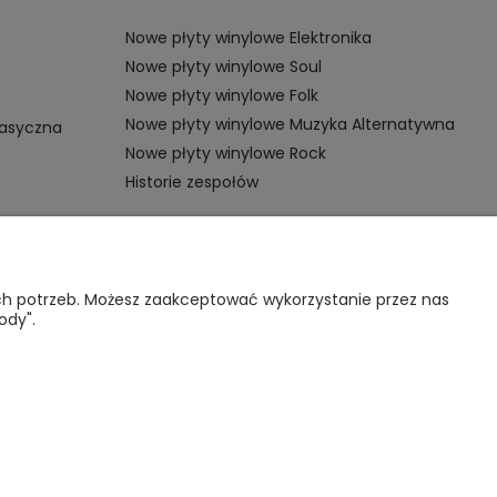
Nowe płyty winylowe Elektronika
Nowe płyty winylowe Soul
Nowe płyty winylowe Folk
Nowe płyty winylowe Muzyka Alternatywna
lasyczna
Nowe płyty winylowe Rock
Historie zespołów
OMOC
VINYL TAMKA
ich potrzeb. Możesz zaakceptować wykorzystanie przez nas
ody".
gulamin sklepu
Poznajmy się
nternetowego
Kontakt
lityka
rywatności