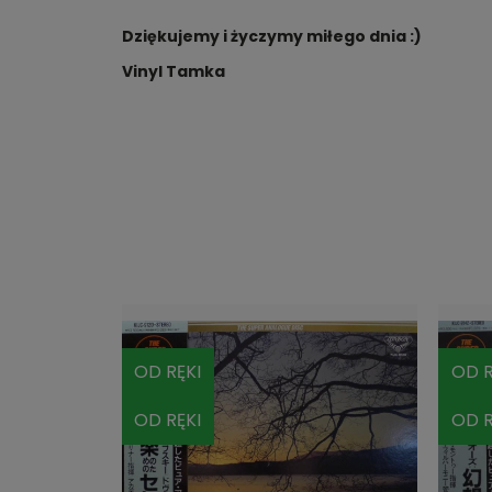
Dziękujemy i życzymy miłego dnia :)
Vinyl Tamka
OD RĘKI
OD R
OD RĘKI
OD R