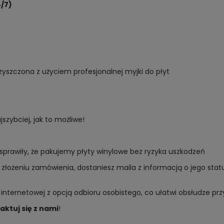
/7)
yszczona z użyciem profesjonalnej myjki do płyt
zybciej, jak to możliwe!
sprawiły, że pakujemy płyty winylowe bez ryzyka uszkodzeń
złożeniu zamówienia, dostaniesz maila z informacją o jego sta
 internetowej z opcją odbioru osobistego, co ułatwi obsłudze p
aktuj się z nami
!