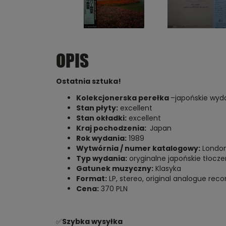
OPIS
Ostatnia sztuka!
Kolekcjonerska perełka
–japońskie wyda
Stan płyty:
excellent
Stan okładki:
excellent
Kraj pochodzenia:
Japan
Rok wydania:
1989
Wytwórnia / numer katalogowy:
London
Typ wydania:
oryginalne japońskie tłoczeni
Gatunek muzyczny:
Klasyka
Format:
LP, stereo, original analogue reco
Cena:
370 PLN
✅
Szybka wysyłka