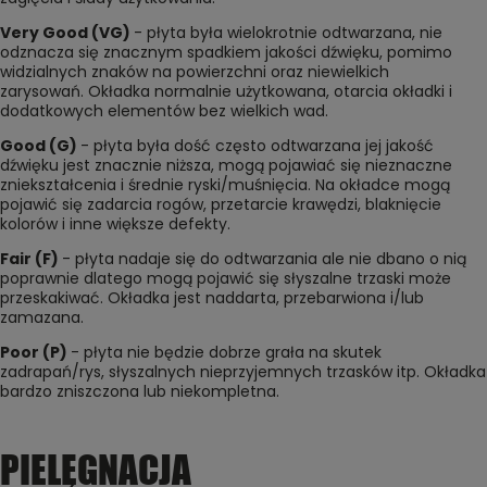
Very Good (VG)
- płyta była wielokrotnie odtwarzana, nie
odznacza się znacznym spadkiem jakości dźwięku, pomimo
widzialnych znaków na powierzchni oraz niewielkich
zarysowań. Okładka normalnie użytkowana, otarcia okładki i
dodatkowych elementów bez wielkich wad.
Good (G)
- płyta była dość często odtwarzana jej jakość
dźwięku jest znacznie niższa, mogą pojawiać się nieznaczne
zniekształcenia i średnie ryski/muśnięcia. Na okładce mogą
pojawić się zadarcia rogów, przetarcie krawędzi, blaknięcie
kolorów i inne większe defekty.
Fair (F)
- płyta nadaje się do odtwarzania ale nie dbano o nią
poprawnie dlatego mogą pojawić się słyszalne trzaski może
przeskakiwać. Okładka jest naddarta, przebarwiona i/lub
zamazana.
Poor (P)
- płyta nie będzie dobrze grała na skutek
zadrapań/rys, słyszalnych nieprzyjemnych trzasków itp. Okładka
bardzo zniszczona lub niekompletna.
PIELĘGNACJA