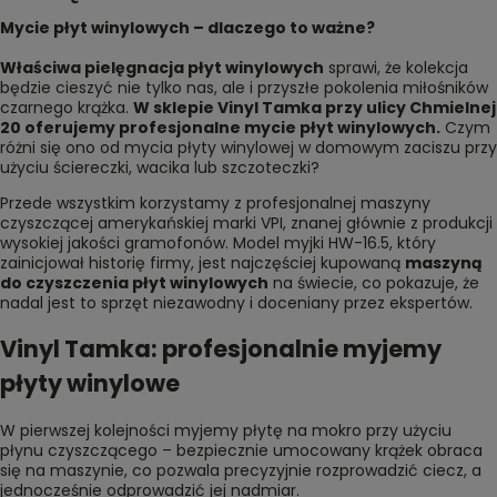
Mycie płyt winylowych – dlaczego to ważne?
Właściwa pielęgnacja płyt winylowych
sprawi, że kolekcja
będzie cieszyć nie tylko nas, ale i przyszłe pokolenia miłośników
czarnego krążka.
W sklepie Vinyl Tamka przy
ulicy Chmielnej
20
oferujemy profesjonalne mycie płyt winylowych.
Czym
różni się ono od mycia płyty winylowej w domowym zaciszu przy
użyciu ściereczki, wacika lub szczoteczki?
Przede wszystkim korzystamy z profesjonalnej maszyny
czyszczącej amerykańskiej marki VPI, znanej głównie z produkcji
wysokiej jakości gramofonów. Model myjki HW-16.5, który
zainicjował historię firmy, jest najczęściej kupowaną
maszyną
do czyszczenia płyt winylowych
na świecie, co pokazuje, że
nadal jest to sprzęt niezawodny i doceniany przez ekspertów.
Vinyl Tamka: profesjonalnie myjemy
płyty winylowe
W pierwszej kolejności myjemy płytę na mokro przy użyciu
płynu czyszczącego – bezpiecznie umocowany krążek obraca
się na maszynie, co pozwala precyzyjnie rozprowadzić ciecz, a
jednocześnie odprowadzić jej nadmiar.