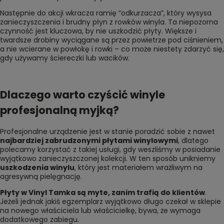
Następnie do akcji wkracza ramię “odkurzacza”, który wysysa
zanieczyszczenia i brudny płyn z rowków winyla. Ta niepozorna
czynność jest kluczowa, by nie uszkodzić płyty. Większe i
twardsze drobiny wyciągane są przez powietrze pod ciśnieniem,
a nie wcierane w powłokę i rowki – co może niestety zdarzyć się,
gdy używamy ściereczki lub wacików.
Dlaczego warto czyścić winyle
profesjonalną myjką?
Profesjonalne urządzenie jest w stanie poradzić sobie z nawet
najbardziej zabrudzonymi płytami winylowymi
, dlatego
polecamy korzystać z takiej usługi, gdy weszliśmy w posiadanie
wyjątkowo zanieczyszczonej kolekcji. W ten sposób unikniemy
uszkodzenia winylu
, który jest materiałem wrażliwym na
agresywną pielęgnację.
Płyty w Vinyl Tamka są myte, zanim trafią do klientów
.
Jeżeli jednak jakiś egzemplarz wyjątkowo długo czekał w sklepie
na nowego właściciela lub właścicielkę, bywa, że wymaga
dodatkowego zabiegu.