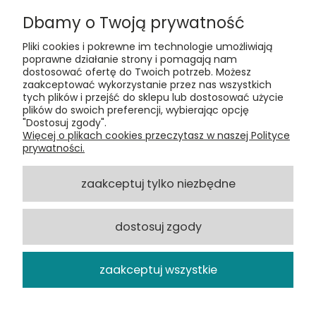
Dbamy o Twoją prywatność
Pliki cookies i pokrewne im technologie umożliwiają
poprawne działanie strony i pomagają nam
dostosować ofertę do Twoich potrzeb. Możesz
zaakceptować wykorzystanie przez nas wszystkich
Kontakt:
tych plików i przejść do sklepu lub dostosować użycie
t:
+48 609 155 327
plików do swoich preferencji, wybierając opcję
e:
vinyltamka@gmail.com
"Dostosuj zgody".
ul. Chmielna 20, 00-020 Warszawa
Więcej o plikach cookies przeczytasz w naszej Polityce
prywatności.
ZAMÓWIENIA
zaakceptuj tylko niezbędne
POMOC
dostosuj zgody
VINYL TAMKA
zaakceptuj wszystkie