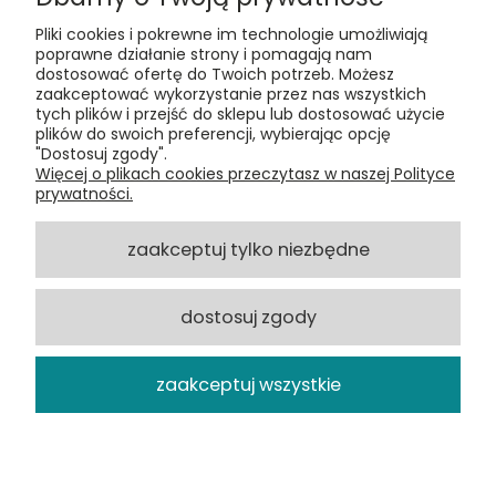
Pliki cookies i pokrewne im technologie umożliwiają
poprawne działanie strony i pomagają nam
dostosować ofertę do Twoich potrzeb. Możesz
zaakceptować wykorzystanie przez nas wszystkich
Kontakt:
tych plików i przejść do sklepu lub dostosować użycie
t:
+48 609 155 327
plików do swoich preferencji, wybierając opcję
e:
vinyltamka@gmail.com
"Dostosuj zgody".
ul. Chmielna 20, 00-020 Warszawa
Więcej o plikach cookies przeczytasz w naszej Polityce
prywatności.
ZAMÓWIENIA
zaakceptuj tylko niezbędne
POMOC
dostosuj zgody
VINYL TAMKA
zaakceptuj wszystkie
pokaż pełną wersję strony