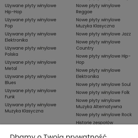
Używane płyty winylowe
Nowe płyty winylowe
Hip-Hop
Reggae
Używane płyty winylowe
Nowe płyty winylowe
Pop
Muzyka Klasyczna
Używane płyty winylowe
Nowe płyty winylowe Jazz
Elektronika
Nowe płyty winylowe
Używane płyty winylowe
Country
Polska
Nowe płyty winylowe Hip-
Używane płyty winylowe
Hop
Metal
Nowe płyty winylowe
Używane płyty winylowe
Elektronika
Blues
Nowe płyty winylowe Soul
Używane płyty winylowe
Nowe płyty winylowe Folk
Funk
Nowe płyty winylowe
Używane płyty winylowe
Muzyka Alternatywna
Muzyka Klasyczna
Nowe płyty winylowe Rock
Historie zespołów
Dbamy o Twoją prywatność