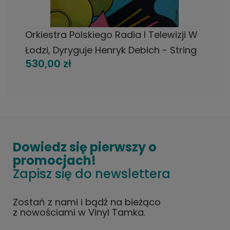
POWIADOM O DOSTĘPNOŚCI
Orkiestra Polskiego Radia I Telewizji W
Łodzi, Dyryguje Henryk Debich - String
530,00 zł
Beat, Polish Jazz , LP 1975 Polskie
Nagrania Muza
Dowiedz się pierwszy o
promocjach!
Zapisz się do newslettera
Zostań z nami i bądź na bieżąco
z nowościami w Vinyl Tamka.