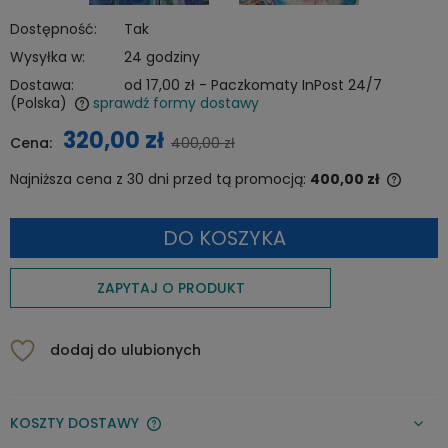
Dostępność:
Tak
Wysyłka w:
24 godziny
Dostawa:
od 17,00 zł
- Paczkomaty InPost 24/7
(Polska)
sprawdź formy dostawy
Cena nie zawiera ewentualnych kosztów płatności
320,00 zł
Cena:
400,00 zł
Najniższa cena z 30 dni przed tą promocją:
400,00 zł
Jeżeli
niż 30
DO KOSZYKA
cena 
pojawi
ZAPYTAJ O PRODUKT
dodaj do ulubionych
KOSZTY DOSTAWY
CENA NIE ZAWIERA EWENTUALNYCH KOSZTÓW PŁATNOŚCI