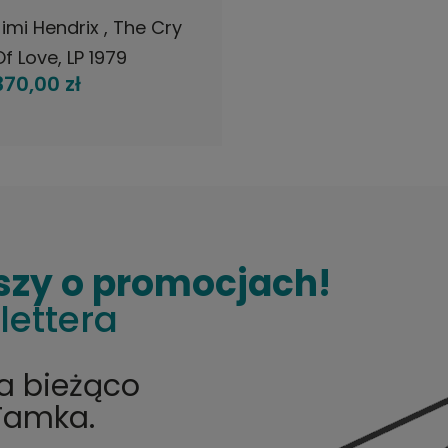
Jimi Hendrix , The Cry
Of Love, LP 1979
370,00 zł
Japan, Polydor, płyta
winylowa
szy o promocjach!
lettera
na bieżąco
Tamka.