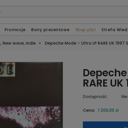
Promocje
Bony prezentowe
Skup płyt
Strefa Wied
»
, New wave, Indie
Depeche Mode – Ultra LP RARE UK 1997
Depeche 
RARE UK 
Dostępność:
Nie
Cena:
1 200,00 zł