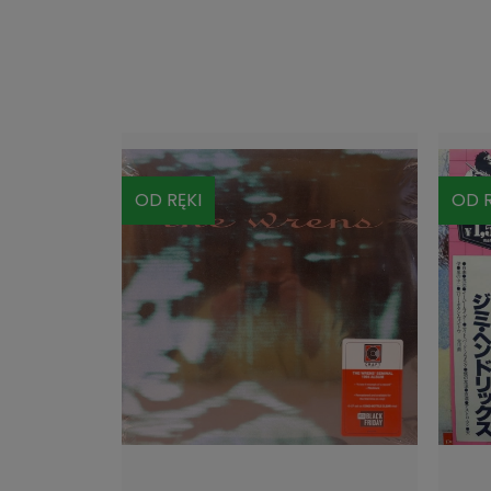
OD RĘKI
OD R
DO KOSZYKA