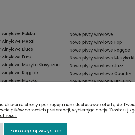
 winylowe Polska
Nowe płyty winylowe
 winylowe Metal
Nowe płyty winylowe Pop
 winylowe Blues
Nowe płyty winylowe Reggae
 winylowe Funk
Nowe płyty winylowe Muzyka K
y winylowe Muzyka Klasyczna
Nowe płyty winylowe Jazz
y winylowe Reggae
Nowe płyty winylowe Country
y winylowe Muzyka
Nowe płyty winylowe Hip-Hop
ZAMÓWIENIA
P
awne działanie strony i pomagają nam dostosować ofertę do Two
życie plików do swoich preferencji, wybierając opcję "Dostosuj zg
Płatności
Re
atności.
i
Dostawa
Po
zaakceptuj wszystkie
Zwroty