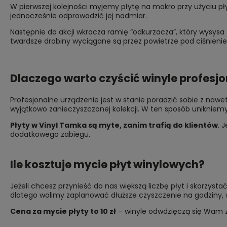
W pierwszej kolejności myjemy płytę na mokro przy użyciu p
jednocześnie odprowadzić jej nadmiar.
Następnie do akcji wkracza ramię “odkurzacza”, który wysysa 
twardsze drobiny wyciągane są przez powietrze pod ciśnienie
Dlaczego warto czyścić winyle profesj
Profesjonalne urządzenie jest w stanie poradzić sobie z nawe
wyjątkowo zanieczyszczonej kolekcji. W ten sposób unikniem
Płyty w Vinyl Tamka są myte, zanim trafią do klientów
. 
dodatkowego zabiegu.
Ile kosztuje mycie płyt winylowych?
Jeżeli chcesz przynieść do nas większą liczbę płyt i skorzystać
dlatego wolimy zaplanować dłuższe czyszczenie na godziny, w 
Cena za mycie płyty to 10 zł
– winyle odwdzięczą się Wam za