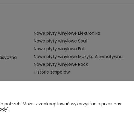
Nowe płyty winylowe Elektronika
Nowe płyty winylowe Soul
Nowe płyty winylowe Folk
Nowe płyty winylowe Muzyka Alternatywna
lasyczna
Nowe płyty winylowe Rock
Historie zespołów
OMOC
VINYL TAMKA
ich potrzeb. Możesz zaakceptować wykorzystanie przez nas
ody".
gulamin sklepu
Poznajmy się
nternetowego
Kontakt
lityka