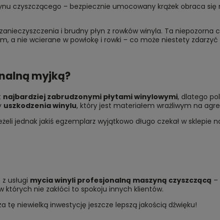
łynu czyszczącego – bezpiecznie umocowany krążek obraca się n
zanieczyszczenia i brudny płyn z rowków winyla. Ta niepozorna cz
m, a nie wcierane w powłokę i rowki – co może niestety zdarzyć 
onalną myjką?
t
najbardziej zabrudzonymi płytami winylowymi
, dlatego po
y
uszkodzenia winylu
, który jest materiałem wrażliwym na agr
Jeżeli jednak jakiś egzemplarz wyjątkowo długo czekał w sklepie 
 z usługi
mycia winyli profesjonalną maszyną czyszczącą
– 
których nie zakłóci to spokoju innych klientów.
 tę niewielką inwestycję jeszcze lepszą jakością dźwięku!