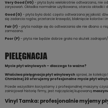
Very Good (VG)
- płyta była wielokrotnie odtwarzana, nie 
zarysowań. Okładka normalnie użytkowana, otarcia okładki i
Good (G)
- płyta była dość często odtwarzana jej jakość dź
się zadarcia rogów, przetarcie krawędzi, blaknięcie kolorów i 
Fair (F)
- płyta nadaje się do odtwarzania ale nie dbano o ni
zamazana.
Poor (P)
- płyta nie będzie dobrze grała na skutek zadrapań
PIELĘGNACJA
Mycie płyt winylowych – dlaczego to ważne?
Właściwa pielęgnacja płyt winylowych
sprawi, że kolekcja
Chmielnej 20
oferujemy profesjonalne mycie płyt winy
Przede wszystkim korzystamy z profesjonalnej maszyny czyszc
zainicjował historię firmy, jest najczęściej kupowaną
maszyną
Vinyl Tamka: profesjonalnie myjemy pł