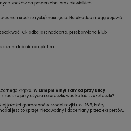
lnych znaków na powierzchni oraz niewielkich
tałcenia i średnie ryski/muśnięcia. Na okładce mogą pojawić
eskakiwać. Okładka jest naddarta, przebarwiona i/lub
niszczona lub niekompletna.
 czarnego krążka.
W sklepie Vinyl Tamka przy
ulicy
zaciszu przy użyciu ściereczki, wacika lub szczoteczki?
iej jakości gramofonów. Model myjki HW-16.5, który
 nadal jest to sprzęt niezawodny i doceniany przez ekspertów.