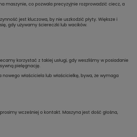
a maszynie, co pozwala precyzyjnie rozprowadzić ciecz, a
ynność jest kluczowa, by nie uszkodzić płyty. Większe i
się, gdy używamy ściereczki lub wacików.
lecamy korzystać z takiej usługi, gdy weszliśmy w posiadanie
esywną pielęgnację.
na nowego właściciela lub właścicielkę, bywa, że wymaga
prosimy wcześniej o kontakt. Maszyna jest dość głośna,