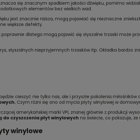
odznacza się znacznym spadkiem jakości dźwięku, pomimo widzia
 dodatkowych elementów bez wielkich wad.
więku jest znacznie niższa, mogą pojawiać się nieznaczne znieksz
inne większe defekty.
ą poprawnie dlatego mogą pojawić się słyszalne trzaski może prz
/rys, słyszalnych nieprzyjemnych trzasków itp. Okładka bardzo z
 będzie cieszyć nie tylko nas, ale i przyszłe pokolenia miłośników
lowych.
Czym różni się ono od mycia płyty winylowej w domowym 
zącej amerykańskiej marki VPI, znanej głównie z produkcji wysok
 do czyszczenia płyt winylowych
na świecie, co pokazuje, że
yty winylowe