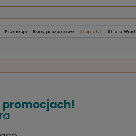
Promocje
Bony prezentowe
Skup płyt
Strefa Wied
o promocjach!
ra
żąco