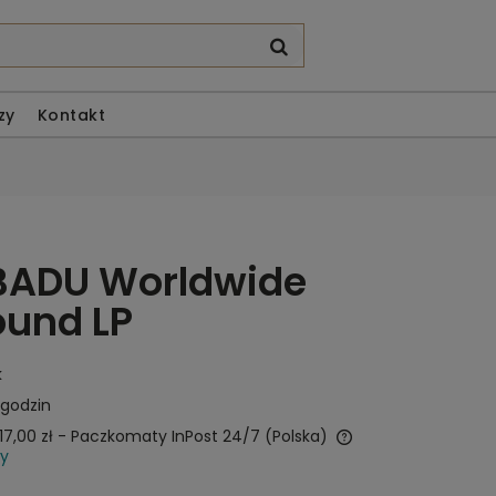
zy
Kontakt
BADU Worldwide
ound LP
k
 godzin
17,00 zł
- Paczkomaty InPost 24/7
(Polska)
wy
Cena nie zawiera ewentualnych