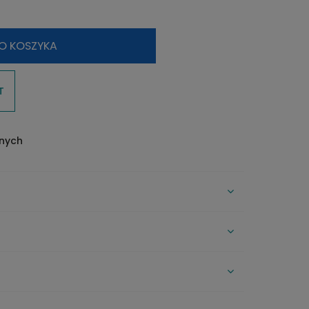
kosztów płatności
O KOSZYKA
T
onych
CENA NIE ZAWIERA EWENTUALNYCH
KOSZTÓW PŁATNOŚCI