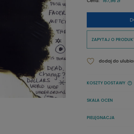
Cena:
167,96 zł
D
ZAPYTAJ O PRODUK
dodaj do ulubi
KOSZTY DOSTAWY
SKALA OCEN
PIELĘGNACJA