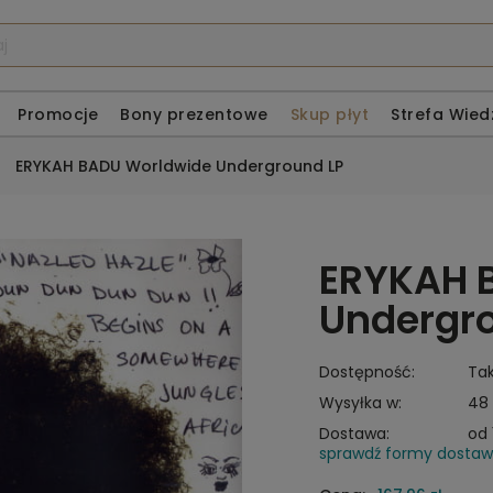
Promocje
Bony prezentowe
Skup płyt
Strefa Wied
»
ERYKAH BADU Worldwide Underground LP
ERYKAH 
Undergr
Dostępność:
Ta
Wysyłka w:
48
Dostawa:
od 
sprawdź formy dosta