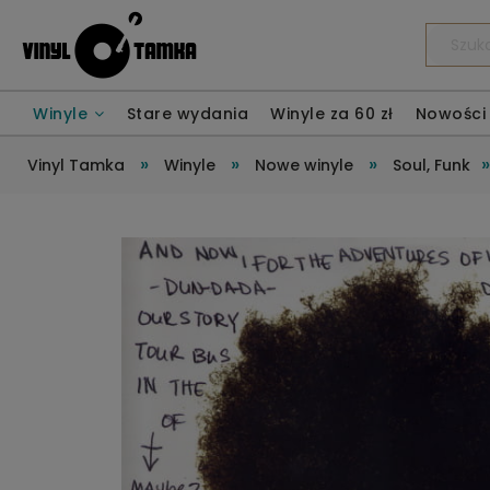
Winyle
Stare wydania
Winyle za 60 zł
Nowości
»
»
»
Vinyl Tamka
Winyle
Nowe winyle
Soul, Funk