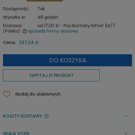
Dostępność:
Tak
Wysyłka w:
48 godzin
Dostawa:
od 17,00 zł
- Paczkomaty InPost 24/7
(Polska)
sprawdź formy dostawy
Cena nie zawiera ewentualnych kosztów płatności
Cena:
237,24 zł
DO KOSZYKA
ZAPYTAJ O PRODUKT
dodaj do ulubionych
KOSZTY DOSTAWY
CENA NIE ZAWIERA EWENTUALNYCH KOSZTÓW PŁATNOŚCI
SKALA OCEN