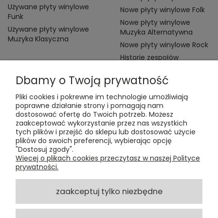
Używane płyty winylowe
Nowe płyty winylowe Folk
Funk
Nowe płyty winylowe
Używane płyty winylowe
Muzyka Alternatywna
Muzyka Klasyczna
Nowe płyty winylowe Rock
Historie zespołów
Dbamy o Twoją prywatność
Pliki cookies i pokrewne im technologie umożliwiają
poprawne działanie strony i pomagają nam
dostosować ofertę do Twoich potrzeb. Możesz
zaakceptować wykorzystanie przez nas wszystkich
Kontakt:
tych plików i przejść do sklepu lub dostosować użycie
t:
+48 609 155 327
plików do swoich preferencji, wybierając opcję
e:
vinyltamka@gmail.com
"Dostosuj zgody".
ul. Chmielna 20, 00-020 Warszawa
Więcej o plikach cookies przeczytasz w naszej Polityce
prywatności.
ZAMÓWIENIA
zaakceptuj tylko niezbędne
POMOC