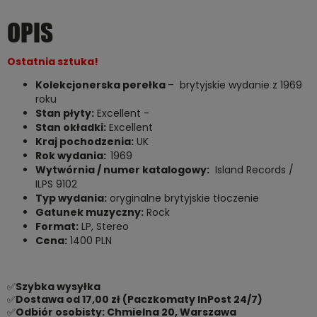
OPIS
O
statnia sztuka
!
Kolekcjonerska perełka
– brytyjskie wydanie z 1969
roku
Stan płyty:
Excellent -
Stan okładki:
Excellent
Kraj pochodzenia:
UK
Rok wydania:
1969
Wytwórnia / numer katalogowy:
Island Records /
ILPS 9102
Typ wydania:
oryginalne brytyjskie tłoczenie
Gatunek muzyczny:
Rock
Format:
LP, Stereo
Cena:
1400 PLN
✅
Szybka wysyłka
✅
Dostawa od 17,00 zł (Paczkomaty InPost 24/7)
✅
Odbiór osobisty: Chmielna 20, Warszawa