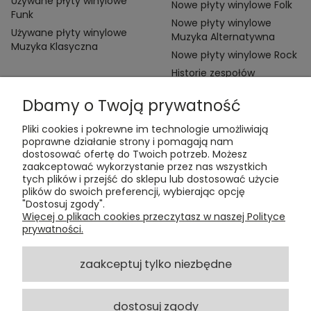
Używane płyty winylowe
Nowe płyty winylowe Folk
Funk
Nowe płyty winylowe
Używane płyty winylowe
Muzyka Alternatywna
Muzyka Klasyczna
Nowe płyty winylowe Rock
Historie zespołów
Dbamy o Twoją prywatność
Pliki cookies i pokrewne im technologie umożliwiają
poprawne działanie strony i pomagają nam
dostosować ofertę do Twoich potrzeb. Możesz
zaakceptować wykorzystanie przez nas wszystkich
Kontakt:
tych plików i przejść do sklepu lub dostosować użycie
t:
+48 609 155 327
plików do swoich preferencji, wybierając opcję
e:
vinyltamka@gmail.com
"Dostosuj zgody".
ul. Chmielna 20, 00-020 Warszawa
Więcej o plikach cookies przeczytasz w naszej Polityce
prywatności.
ZAMÓWIENIA
zaakceptuj tylko niezbędne
POMOC
dostosuj zgody