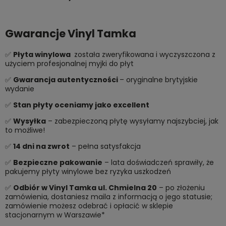
Gwarancje Vinyl Tamka
✅
Płyta winylowa
została zweryfikowana i wyczyszczona z
użyciem profesjonalnej myjki do płyt
✅
Gwarancja autentyczności
– oryginalne brytyjskie
wydanie
✅
Stan płyty oceniamy jako excellent
✅
Wysyłka
– zabezpieczoną płytę wysyłamy najszybciej, jak
to możliwe!
✅
14 dni na zwrot
– pełna satysfakcja
✅
Bezpieczne pakowanie
– lata doświadczeń sprawiły, że
pakujemy płyty winylowe bez ryzyka uszkodzeń
✅
Odbiór w Vinyl Tamka ul. Chmielna 20
– po złożeniu
zamówienia, dostaniesz maila z informacją o jego statusie;
zamówienie możesz odebrać i opłacić w sklepie
stacjonarnym w Warszawie*