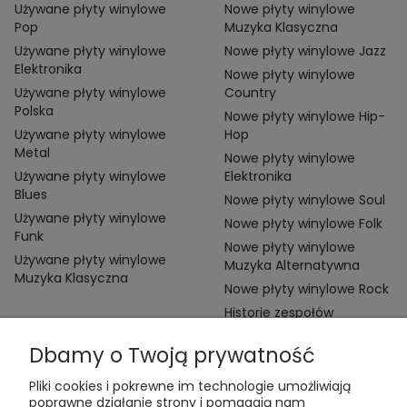
Używane płyty winylowe
Nowe płyty winylowe
Pop
Muzyka Klasyczna
Używane płyty winylowe
Nowe płyty winylowe Jazz
Elektronika
Nowe płyty winylowe
Używane płyty winylowe
Country
Polska
Nowe płyty winylowe Hip-
Używane płyty winylowe
Hop
Metal
Nowe płyty winylowe
Używane płyty winylowe
Elektronika
Blues
Nowe płyty winylowe Soul
Używane płyty winylowe
Nowe płyty winylowe Folk
Funk
Nowe płyty winylowe
Używane płyty winylowe
Muzyka Alternatywna
Muzyka Klasyczna
Nowe płyty winylowe Rock
Historie zespołów
Dbamy o Twoją prywatność
Pliki cookies i pokrewne im technologie umożliwiają
poprawne działanie strony i pomagają nam