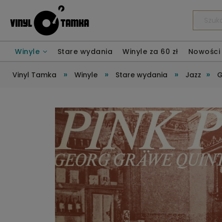
Winyle
Stare wydania
Winyle za 60 zł
Nowości
»
»
»
»
Vinyl Tamka
Winyle
Stare wydania
Jazz
G