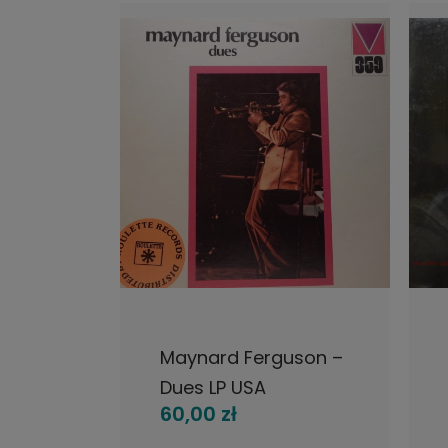
POWIADOM O DOSTĘPNOŚCI
l Y Su
Maynard Ferguson –
B
Dues LP USA
60,00 zł
Grupo
(
płyta
J