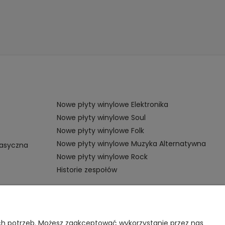
Nowe płyty winylowe Elektronika
Nowe płyty winylowe Soul
Nowe płyty winylowe Folk
Nowe płyty winylowe Muzyka Alternatywna
lasyczna
Nowe płyty winylowe Rock
Historie zespołów
OMOC
VINYL TAMKA
ich potrzeb. Możesz zaakceptować wykorzystanie przez nas