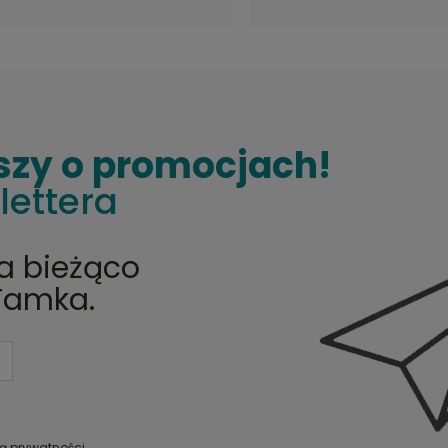
płyta winylowa
Konfrontationen LP
szy o promocjach!
lettera
na bieżąco
Tamka.
ką prywatności