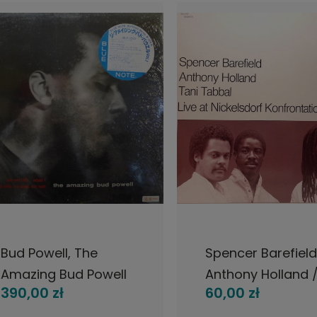
DO KOSZYKA
POWIADOM O DOSTĘPNOŚ
ud Powell, The
Spencer Barefield 
Amazing Bud Powell
Anthony Holland /
390,00 zł
60,00 zł
Volume 1), LP 1983
Tani Tabbal trio –
apan, Blue Note,
Live At Nickelsdorf