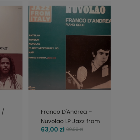
CI
DO KOSZYKA
/
Franco D'Andrea –
Mart
Nuvolao LP Jazz from
Con
63,00 zł
98,
90,00 zł
italy 1978
Vol.
pres