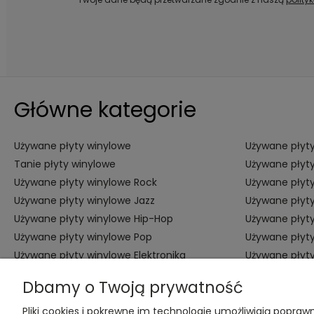
Główne kategorie
Używane płyty winylowe
Używane płyty
Tanie płyty winylowe
Używane płyty
Używane płyty winylowe Rock
Używane płyty
Używane płyty winylowe Jazz
Używane płyty
Używane płyty winylowe Hip-Hop
Używane płyt
Używane płyty winylowe Pop
Używane płyt
Używane płyty winylowe Elektronika
Używane płyt
Alternatywna
Dbamy o Twoją prywatność
Pliki cookies i pokrewne im technologie umożliwiają popr