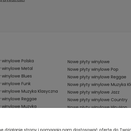
 winylowe Polska
Nowe płyty winylowe
 winylowe Metal
Nowe płyty winylowe Pop
 winylowe Blues
Nowe płyty winylowe Reggae
 winylowe Funk
Nowe płyty winylowe Muzyka K
y winylowe Muzyka Klasyczna
Nowe płyty winylowe Jazz
y winylowe Reggae
Nowe płyty winylowe Country
y winylowe Muzyka
Nowe płyty winylowe Hip-Hop
ZAMÓWIENIA
P
awne działanie strony i pomagają nam dostosować ofertę do Two