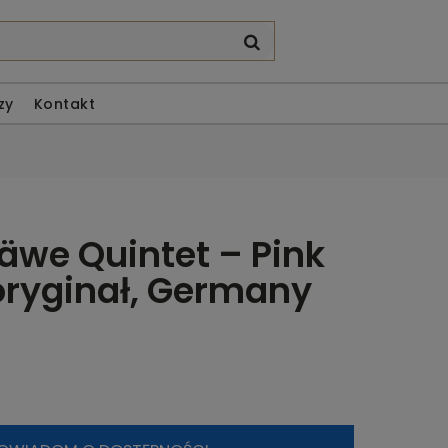
zy
Kontakt
äwe Quintet – Pink
oryginał, Germany