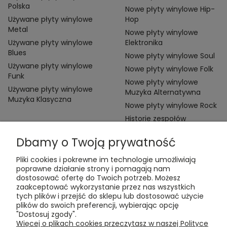
Polska
Nowe płyty winylowe Hip-
Używane płyty winylowe
Hop
Metal
Nowe płyty winylowe
Używane płyty winylowe
Elektronika
Blues
Nowe płyty winylowe Soul
Używane płyty winylowe
Nowe płyty winylowe Folk
Funk
Nowe płyty winylowe
Używane płyty winylowe
Muzyka Alternatywna
Muzyka Klasyczna
Nowe płyty winylowe Rock
Historie zespołów
Dbamy o Twoją prywatność
Pliki cookies i pokrewne im technologie umożliwiają
poprawne działanie strony i pomagają nam
dostosować ofertę do Twoich potrzeb. Możesz
zaakceptować wykorzystanie przez nas wszystkich
Kontakt:
tych plików i przejść do sklepu lub dostosować użycie
t:
+48 609 155 327
plików do swoich preferencji, wybierając opcję
e:
vinyltamka@gmail.com
"Dostosuj zgody".
ul. Chmielna 20, 00-020 Warszawa
Więcej o plikach cookies przeczytasz w naszej Polityce