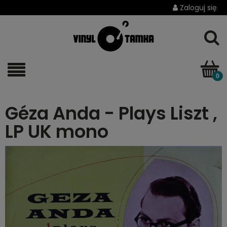
Zaloguj się
Géza Anda - Plays Liszt ,
LP UK mono