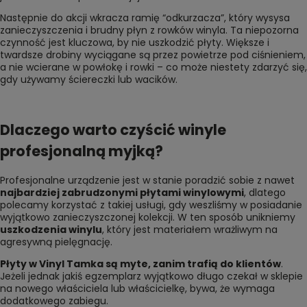
Następnie do akcji wkracza ramię “odkurzacza”, który wysysa
zanieczyszczenia i brudny płyn z rowków winyla. Ta niepozorna
czynność jest kluczowa, by nie uszkodzić płyty. Większe i
twardsze drobiny wyciągane są przez powietrze pod ciśnieniem,
a nie wcierane w powłokę i rowki – co może niestety zdarzyć się,
gdy używamy ściereczki lub wacików.
Dlaczego warto czyścić winyle
profesjonalną myjką?
Profesjonalne urządzenie jest w stanie poradzić sobie z nawet
najbardziej zabrudzonymi płytami winylowymi
, dlatego
polecamy korzystać z takiej usługi, gdy weszliśmy w posiadanie
wyjątkowo zanieczyszczonej kolekcji. W ten sposób unikniemy
uszkodzenia winylu
, który jest materiałem wrażliwym na
agresywną pielęgnację.
Płyty w Vinyl Tamka są myte, zanim trafią do klientów
.
Jeżeli jednak jakiś egzemplarz wyjątkowo długo czekał w sklepie
na nowego właściciela lub właścicielkę, bywa, że wymaga
dodatkowego zabiegu.