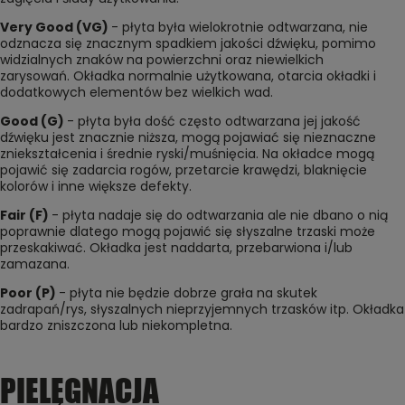
Very Good (VG)
- płyta była wielokrotnie odtwarzana, nie
odznacza się znacznym spadkiem jakości dźwięku, pomimo
widzialnych znaków na powierzchni oraz niewielkich
zarysowań. Okładka normalnie użytkowana, otarcia okładki i
dodatkowych elementów bez wielkich wad.
Good (G)
- płyta była dość często odtwarzana jej jakość
dźwięku jest znacznie niższa, mogą pojawiać się nieznaczne
zniekształcenia i średnie ryski/muśnięcia. Na okładce mogą
pojawić się zadarcia rogów, przetarcie krawędzi, blaknięcie
kolorów i inne większe defekty.
Fair (F)
- płyta nadaje się do odtwarzania ale nie dbano o nią
poprawnie dlatego mogą pojawić się słyszalne trzaski może
przeskakiwać. Okładka jest naddarta, przebarwiona i/lub
zamazana.
Poor (P)
- płyta nie będzie dobrze grała na skutek
zadrapań/rys, słyszalnych nieprzyjemnych trzasków itp. Okładka
bardzo zniszczona lub niekompletna.
PIELĘGNACJA