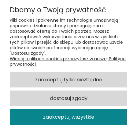
Dbamy o Twoją prywatność
Pliki cookies i pokrewne im technologie umożliwiają
poprawne działanie strony i pomagają nam
dostosować ofertę do Twoich potrzeb. Możesz
zaakceptować wykorzystanie przez nas wszystkich
Kontakt:
tych plików i przejść do sklepu lub dostosować użycie
t:
+48 609 155 327
plików do swoich preferencji, wybierając opcję
e:
vinyltamka@gmail.com
"Dostosuj zgody".
ul. Chmielna 20, 00-020 Warszawa
Więcej o plikach cookies przeczytasz w naszej Polityce
prywatności.
ZAMÓWIENIA
zaakceptuj tylko niezbędne
POMOC
dostosuj zgody
VINYL TAMKA
zaakceptuj wszystkie