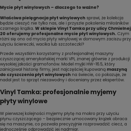
Mycie płyt winylowych – dlaczego to ważne?
Właściwa pielęgnacja płyt winylowych
sprawi, że kolekcja
będzie cieszyć nie tylko nas, ale i przyszłe pokolenia miłośników
czarnego krążka.
W sklepie Vinyl Tamka przy
ulicy Chmielnej
20
oferujemy profesjonalne mycie płyt winylowych.
Czym
różni się ono od mycia płyty winylowej w domowym zaciszu przy
użyciu ściereczki, wacika lub szczoteczki?
Przede wszystkim korzystamy z profesjonalnej maszyny
czyszczącej amerykańskiej marki VPI, znanej głównie z produkcji
wysokiej jakości gramofonów. Model myjki HW-16.5, który
zainicjował historię firmy, jest najczęściej kupowaną
maszyną
do czyszczenia płyt winylowych
na świecie, co pokazuje, że
nadal jest to sprzęt niezawodny i doceniany przez ekspertów.
Vinyl Tamka: profesjonalnie myjemy
płyty winylowe
W pierwszej kolejności myjemy płytę na mokro przy użyciu
płynu czyszczącego – bezpiecznie umocowany krążek obraca
się na maszynie, co pozwala precyzyjnie rozprowadzić ciecz, a
jednocześnie odprowadzić jej nadmiar.