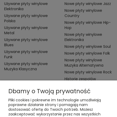
Używane płyty winylowe
Nowe płyty winylowe Jazz
Elektronika
Nowe płyty winylowe
Używane płyty winylowe
Country
Polska
Nowe płyty winylowe Hip-
Używane płyty winylowe
Hop
Metal
Nowe płyty winylowe
Używane płyty winylowe
Elektronika
Blues
Nowe płyty winylowe Soul
Używane płyty winylowe
Nowe płyty winylowe Folk
Funk
Nowe płyty winylowe
Używane płyty winylowe
Muzyka Alternatywna
Muzyka Klasyczna
Nowe płyty winylowe Rock
Historie zespołów
Dbamy o Twoją prywatność
Pliki cookies i pokrewne im technologie umożliwiają
poprawne działanie strony i pomagają nam
dostosować ofertę do Twoich potrzeb. Możesz
zaakceptować wykorzystanie przez nas wszystkich
Kontakt: