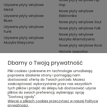
Używane płyty winylowe
Hop
Metal
Nowe płyty winylowe
Używane płyty winylowe
Elektronika
Blues
Nowe płyty winylowe Soul
Używane płyty winylowe
Nowe płyty winylowe Folk
Funk
Nowe płyty winylowe
Używane płyty winylowe
Muzyka Alternatywna
Muzyka Klasyczna
Nowe płyty winylowe Rock
Historie zespołów
Dbamy o Twoją prywatność
Pliki cookies i pokrewne im technologie umożliwiają
poprawne działanie strony i pomagają nam
dostosować ofertę do Twoich potrzeb. Możesz
zaakceptować wykorzystanie przez nas wszystkich
Kontakt:
tych plików i przejść do sklepu lub dostosować użycie
t:
+48 609 155 327
plików do swoich preferencji, wybierając opcję
e:
vinyltamka@gmail.com
"Dostosuj zgody".
ul. Chmielna 20, 00-020 Warszawa
Więcej o plikach cookies przeczytasz w naszej Polityce
prywatności.