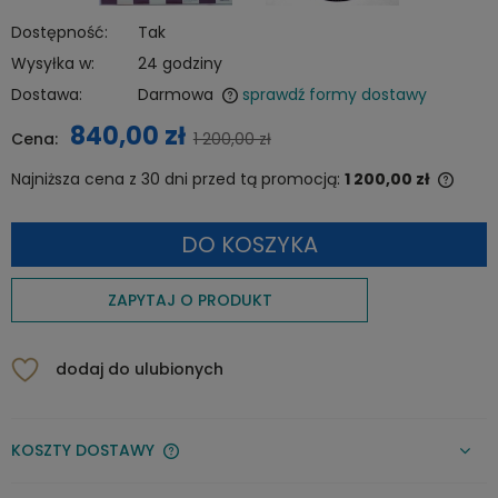
Dostępność:
Tak
Wysyłka w:
24 godziny
Dostawa:
Darmowa
sprawdź formy dostawy
Cena nie zawiera ewentualnych kosztów płatności
840,00 zł
Cena:
1 200,00 zł
Najniższa cena z 30 dni przed tą promocją:
1 200,00 zł
Jeżel
niż 3
DO KOSZYKA
cena
pojaw
ZAPYTAJ O PRODUKT
dodaj do ulubionych
KOSZTY DOSTAWY
CENA NIE ZAWIERA EWENTUALNYCH KOSZTÓW PŁATNOŚCI