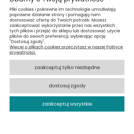
Pliki cookies i pokrewne im technologie umożliwiają
poprawne działanie strony i pomagają nam
dostosować ofertę do Twoich potrzeb. Możesz
zaakceptować wykorzystanie przez nas wszystkich
Kontakt:
tych plików i przejść do sklepu lub dostosować użycie
t:
+48 609 155 327
plików do swoich preferencji, wybierając opcję
e:
vinyltamka@gmail.com
"Dostosuj zgody".
ul. Chmielna 20, 00-020 Warszawa
Więcej o plikach cookies przeczytasz w naszej Polityce
prywatności.
ZAMÓWIENIA
zaakceptuj tylko niezbędne
POMOC
dostosuj zgody
VINYL TAMKA
zaakceptuj wszystkie
pokaż pełną wersję strony