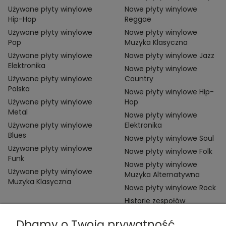
Używane płyty winylowe
Nowe płyty winylowe
Hip-Hop
Reggae
Używane płyty winylowe
Nowe płyty winylowe
Pop
Muzyka Klasyczna
Używane płyty winylowe
Nowe płyty winylowe Jazz
Elektronika
Nowe płyty winylowe
Używane płyty winylowe
Country
Polska
Nowe płyty winylowe Hip-
Używane płyty winylowe
Hop
Metal
Nowe płyty winylowe
Używane płyty winylowe
Elektronika
Blues
Nowe płyty winylowe Soul
Używane płyty winylowe
Nowe płyty winylowe Folk
Funk
Nowe płyty winylowe
Używane płyty winylowe
Muzyka Alternatywna
Muzyka Klasyczna
Nowe płyty winylowe Rock
Historie zespołów
Dbamy o Twoją prywatność