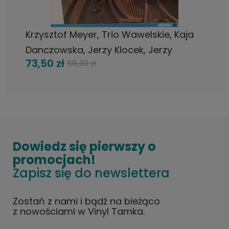
DO KOSZYKA
Krzysztof Meyer, Trio Wawelskie, Kaja
Danczowska, Jerzy Klocek, Jerzy
73,50 zł
105,00 zł
Łukowicz – Trio Na Skrzypce,
Wiolonczelę I Fortepian Op.50 (1980)
Dowiedz się pierwszy o
promocjach!
Zapisz się do newslettera
Zostań z nami i bądź na bieżąco
z nowościami w Vinyl Tamka.