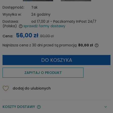
Dostępność:
Tak
Wysyłka w:
24 godziny
Dostawa:
od 17,00 zł
- Paczkomaty InPost 24/7
(Polska)
sprawdź formy dostawy
Cena nie zawiera ewentualnych kosztów płatności
56,00 zł
Cena:
80,00 zł
Najniższa cena z 30 dni przed tą promocją:
80,00 zł
Jeżeli 
niż 30 d
DO KOSZYKA
cena od
pojawił 
ZAPYTAJ O PRODUKT
dodaj do ulubionych
KOSZTY DOSTAWY
CENA NIE ZAWIERA EWENTUALNYCH KOSZTÓW PŁATNOŚCI