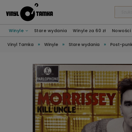
Winyle
Stare wydania
Winyle za 60 zł
Nowości
»
»
»
Vinyl Tamka
Winyle
Stare wydania
Post-punk