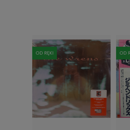
OD RĘKI
OD R
DO KOSZYKA