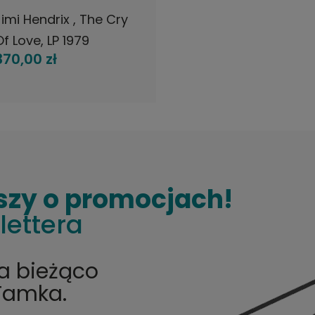
Jimi Hendrix , The Cry
Of Love, LP 1979
370,00 zł
Japan, Polydor, płyta
winylowa
szy o promocjach!
lettera
na bieżąco
Tamka.