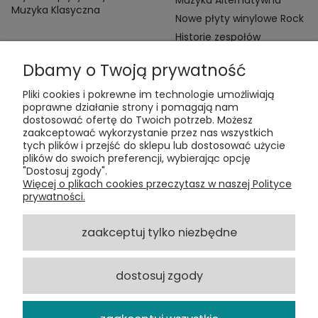
Muzyka Klasyczna
Nowe płyty winylowe Rock
Historie zespołów
Dbamy o Twoją prywatność
Pliki cookies i pokrewne im technologie umożliwiają
poprawne działanie strony i pomagają nam
dostosować ofertę do Twoich potrzeb. Możesz
zaakceptować wykorzystanie przez nas wszystkich
Kontakt:
tych plików i przejść do sklepu lub dostosować użycie
t:
+48 609 155 327
plików do swoich preferencji, wybierając opcję
e:
vinyltamka@gmail.com
"Dostosuj zgody".
ul. Chmielna 20, 00-020 Warszawa
Więcej o plikach cookies przeczytasz w naszej Polityce
prywatności.
ZAMÓWIENIA
zaakceptuj tylko niezbędne
POMOC
dostosuj zgody