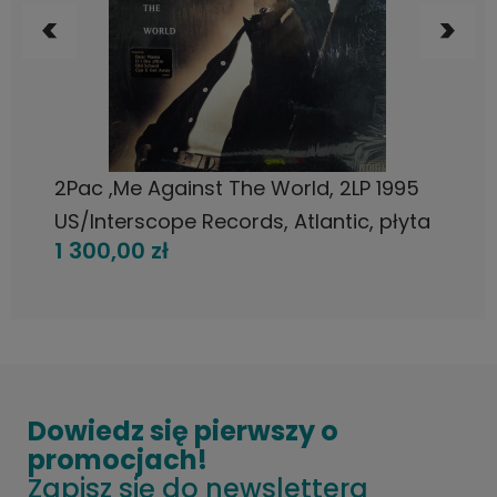
POWIADOM O DOSTĘPNOŚCI
2Pac ,Me Against The World, 2LP 1995
US/Interscope Records, Atlantic, płyta
1 300,00 zł
winylowa
Dowiedz się pierwszy o
promocjach!
Zapisz się do newslettera