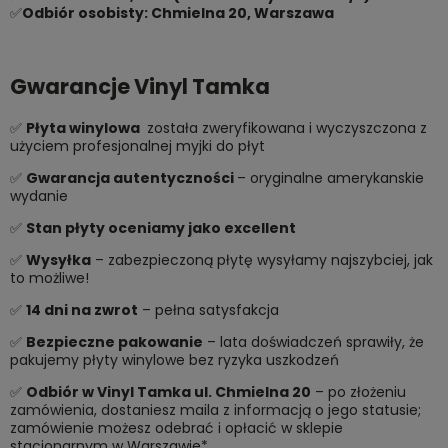
✅
Odbiór osobisty: Chmielna 20, Warszawa
Gwarancje Vinyl Tamka
✅
Płyta winylowa
została zweryfikowana i wyczyszczona z
użyciem profesjonalnej myjki do płyt
✅
Gwarancja autentyczności
– oryginalne amerykanskie
wydanie
✅
Stan płyty oceniamy jako excellent
✅
Wysyłka
– zabezpieczoną płytę wysyłamy najszybciej, jak
to możliwe!
✅
14 dni na zwrot
– pełna satysfakcja
✅
Bezpieczne pakowanie
– lata doświadczeń sprawiły, że
pakujemy płyty winylowe bez ryzyka uszkodzeń
✅
Odbiór w Vinyl Tamka ul. Chmielna 20
– po złożeniu
zamówienia, dostaniesz maila z informacją o jego statusie;
zamówienie możesz odebrać i opłacić w sklepie
stacjonarnym w Warszawie*