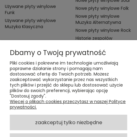
Nowe płyty winylowe Soul
Używane płyty winylowe
Nowe płyty winylowe Folk
Funk
Nowe płyty winylowe
Używane płyty winylowe
Muzyka Alternatywna
Muzyka Klasyczna
Nowe płyty winylowe Rock
Historie zespołów
Dbamy o Twoją prywatność
Pliki cookies i pokrewne im technologie umożliwiają
poprawne działanie strony i pomagają nam
dostosować ofertę do Twoich potrzeb. Możesz
zaakceptować wykorzystanie przez nas wszystkich
Kontakt:
tych plików i przejść do sklepu lub dostosować użycie
t:
+48 609 155 327
plików do swoich preferencji, wybierając opcję
e:
vinyltamka@gmail.com
"Dostosuj zgody".
ul. Chmielna 20, 00-020 Warszawa
Więcej o plikach cookies przeczytasz w naszej Polityce
prywatności.
ZAMÓWIENIA
zaakceptuj tylko niezbędne
POMOC