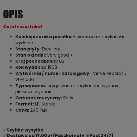
OPIS
O
statnia sztuka
!
Kolekcjonerska perełka
– pierwsze amerykańskie
wydanie
Stan płyty:
Excellent
Stan okładki:
Very good +
Kraj pochodzenia:
US
Rok wydania:
1968
Wytwórnia / numer katalogowy:
Verve Records /
V6-5066
Typ wydania:
oryginalne amerykańskie wydanie,
pierwsze wydanie
Gatunek muzyczny:
Rock
Format:
LP, Stereo
Cena:
240 PLN
✅
Szybka wysyłka
✅
Dostawa od 17,00 zł (Paczkomaty InPost 24/7)