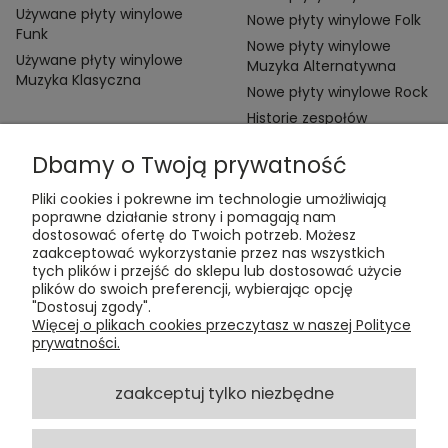
Używane płyty winylowe
Nowe płyty winylowe Folk
Funk
Nowe płyty winylowe
Używane płyty winylowe
Muzyka Alternatywna
Muzyka Klasyczna
Nowe płyty winylowe Rock
Historie zespołów
Dbamy o Twoją prywatność
Pliki cookies i pokrewne im technologie umożliwiają
poprawne działanie strony i pomagają nam
dostosować ofertę do Twoich potrzeb. Możesz
zaakceptować wykorzystanie przez nas wszystkich
Kontakt:
tych plików i przejść do sklepu lub dostosować użycie
t:
+48 609 155 327
plików do swoich preferencji, wybierając opcję
e:
vinyltamka@gmail.com
"Dostosuj zgody".
ul. Chmielna 20, 00-020 Warszawa
Więcej o plikach cookies przeczytasz w naszej Polityce
prywatności.
ZAMÓWIENIA
zaakceptuj tylko niezbędne
POMOC