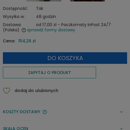
Dostępność:
Tak
Wysyłka w:
48 godzin
Dostawa:
od 17,00 zł
- Paczkomaty InPost 24/7
(Polska)
sprawdź formy dostawy
Cena nie zawiera ewentualnych kosztów płatności
Cena:
154,26 zł
DO KOSZYKA
ZAPYTAJ O PRODUKT
dodaj do ulubionych
KOSZTY DOSTAWY
CENA NIE ZAWIERA EWENTUALNYCH KOSZTÓW PŁATNOŚCI
SKALA OCEN