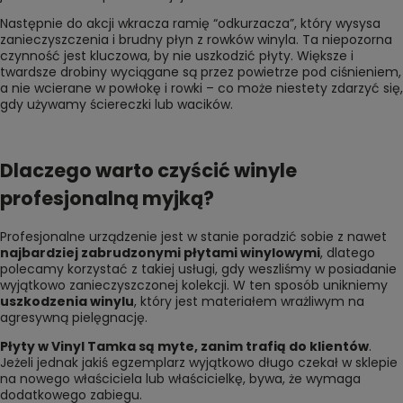
Następnie do akcji wkracza ramię “odkurzacza”, który wysysa
zanieczyszczenia i brudny płyn z rowków winyla. Ta niepozorna
czynność jest kluczowa, by nie uszkodzić płyty. Większe i
twardsze drobiny wyciągane są przez powietrze pod ciśnieniem,
a nie wcierane w powłokę i rowki – co może niestety zdarzyć się,
gdy używamy ściereczki lub wacików.
Dlaczego warto czyścić winyle
profesjonalną myjką?
Profesjonalne urządzenie jest w stanie poradzić sobie z nawet
najbardziej zabrudzonymi płytami winylowymi
, dlatego
polecamy korzystać z takiej usługi, gdy weszliśmy w posiadanie
wyjątkowo zanieczyszczonej kolekcji. W ten sposób unikniemy
uszkodzenia winylu
, który jest materiałem wrażliwym na
agresywną pielęgnację.
Płyty w Vinyl Tamka są myte, zanim trafią do klientów
.
Jeżeli jednak jakiś egzemplarz wyjątkowo długo czekał w sklepie
na nowego właściciela lub właścicielkę, bywa, że wymaga
dodatkowego zabiegu.