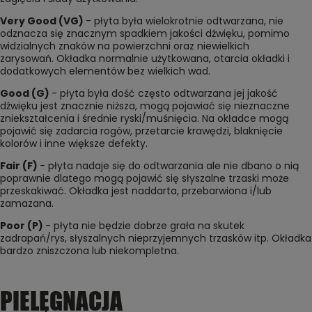
Very Good (VG)
- płyta była wielokrotnie odtwarzana, nie
odznacza się znacznym spadkiem jakości dźwięku, pomimo
widzialnych znaków na powierzchni oraz niewielkich
zarysowań. Okładka normalnie użytkowana, otarcia okładki i
dodatkowych elementów bez wielkich wad.
Good (G)
- płyta była dość często odtwarzana jej jakość
dźwięku jest znacznie niższa, mogą pojawiać się nieznaczne
zniekształcenia i średnie ryski/muśnięcia. Na okładce mogą
pojawić się zadarcia rogów, przetarcie krawędzi, blaknięcie
kolorów i inne większe defekty.
Fair (F)
- płyta nadaje się do odtwarzania ale nie dbano o nią
poprawnie dlatego mogą pojawić się słyszalne trzaski może
przeskakiwać. Okładka jest naddarta, przebarwiona i/lub
zamazana.
Poor (P)
- płyta nie będzie dobrze grała na skutek
zadrapań/rys, słyszalnych nieprzyjemnych trzasków itp. Okładka
bardzo zniszczona lub niekompletna.
PIELĘGNACJA