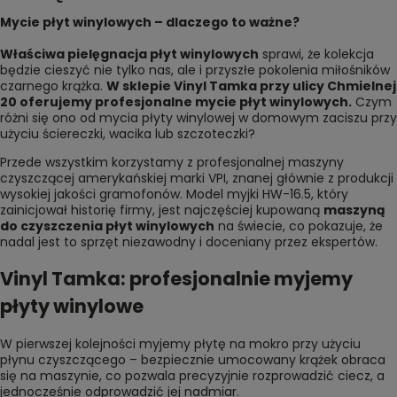
Mycie płyt winylowych – dlaczego to ważne?
Właściwa pielęgnacja płyt winylowych
sprawi, że kolekcja
będzie cieszyć nie tylko nas, ale i przyszłe pokolenia miłośników
czarnego krążka.
W sklepie Vinyl Tamka przy
ulicy Chmielnej
20
oferujemy profesjonalne mycie płyt winylowych.
Czym
różni się ono od mycia płyty winylowej w domowym zaciszu przy
użyciu ściereczki, wacika lub szczoteczki?
Przede wszystkim korzystamy z profesjonalnej maszyny
czyszczącej amerykańskiej marki VPI, znanej głównie z produkcji
wysokiej jakości gramofonów. Model myjki HW-16.5, który
zainicjował historię firmy, jest najczęściej kupowaną
maszyną
do czyszczenia płyt winylowych
na świecie, co pokazuje, że
nadal jest to sprzęt niezawodny i doceniany przez ekspertów.
Vinyl Tamka: profesjonalnie myjemy
płyty winylowe
W pierwszej kolejności myjemy płytę na mokro przy użyciu
płynu czyszczącego – bezpiecznie umocowany krążek obraca
się na maszynie, co pozwala precyzyjnie rozprowadzić ciecz, a
jednocześnie odprowadzić jej nadmiar.