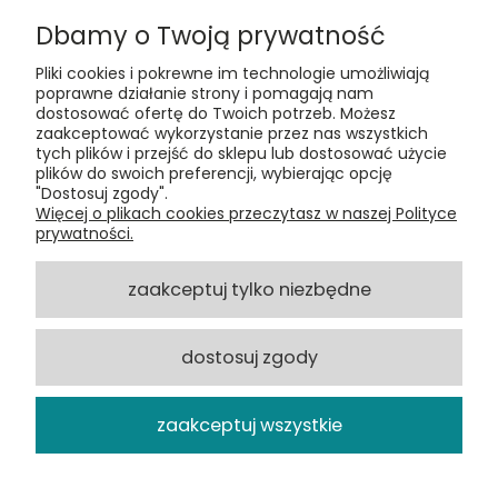
Dbamy o Twoją prywatność
Pliki cookies i pokrewne im technologie umożliwiają
poprawne działanie strony i pomagają nam
dostosować ofertę do Twoich potrzeb. Możesz
zaakceptować wykorzystanie przez nas wszystkich
Kontakt:
tych plików i przejść do sklepu lub dostosować użycie
t:
+48 609 155 327
plików do swoich preferencji, wybierając opcję
e:
vinyltamka@gmail.com
"Dostosuj zgody".
ul. Chmielna 20, 00-020 Warszawa
Więcej o plikach cookies przeczytasz w naszej Polityce
prywatności.
ZAMÓWIENIA
zaakceptuj tylko niezbędne
POMOC
dostosuj zgody
VINYL TAMKA
zaakceptuj wszystkie