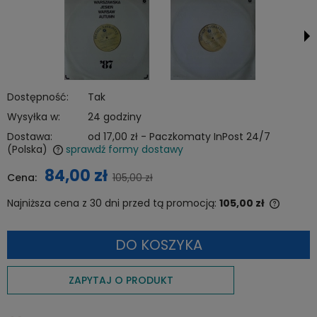
Dostępność:
Tak
Wysyłka w:
24 godziny
Dostawa:
od 17,00 zł
- Paczkomaty InPost 24/7
(Polska)
sprawdź formy dostawy
Cena nie zawiera ewentualnych kosztów płatności
84,00 zł
Cena:
105,00 zł
Najniższa cena z 30 dni przed tą promocją:
105,00 zł
Jeżeli 
niż 30 
DO KOSZYKA
cena o
pojawił
ZAPYTAJ O PRODUKT