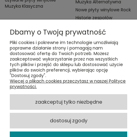
Muzyka Alternatywna
Muzyka Klasyczna
Nowe płyty winylowe Rock
Historie zespołów
Dbamy o Twoją prywatność
Pliki cookies i pokrewne im technologie umożliwiają
poprawne działanie strony i pomagają nam
dostosować ofertę do Twoich potrzeb. Możesz
zaakceptować wykorzystanie przez nas wszystkich
Kontakt:
tych plików i przejść do sklepu lub dostosować użycie
t:
+48 609 155 327
plików do swoich preferencji, wybierając opcję
e:
vinyltamka@gmail.com
"Dostosuj zgody".
ul. Chmielna 20, 00-020 Warszawa
Więcej o plikach cookies przeczytasz w naszej Polityce
prywatności.
ZAMÓWIENIA
zaakceptuj tylko niezbędne
POMOC
dostosuj zgody