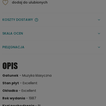
dodaj do ulubionych
KOSZTY DOSTAWY
CENA NIE ZAWIERA EWENTUALNYCH KOSZTÓW PŁATNOŚCI
SKALA OCEN
PIELĘGNACJA
OPIS
Gatunek
- Muzyka klasyczna
Stan płyt
- Excellent
Okładka
- Excellent
Rok wydania
- 1987
Kraj pochodzenia
- PL