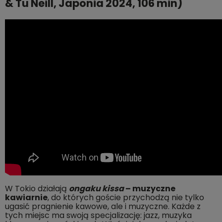
& Tu Neill, Japonia 2024, 106 min)
W Tokio działają
ongaku kissa
– muzyczne
kawiarnie
, do których goście przychodzą nie tylko
ugasić pragnienie kawowe, ale i muzyczne. Każde z
tych miejsc ma swoją specjalizację: jazz, muzyka