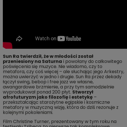
Sun Ra twierdził, że w młodości został
przeniesiony na Saturna
i powołany do całkowitego
poświęcenia się muzyce. Nie wiadomo, czy to
metafora, czy coś więcej – ale słuchając jego Arkestry,
można uwierzyć w jedno i drugie. Sun Ra przez dekady
łączył swing, bebop i free jazz we własne,
awangardowe brzmienie, a przy tym samodzielnie
wyprodukował ponad 200 płyt.
Stworzył
afrofuturyzm jako filozofię i estetykę
–
przekształcając starożytne egipskie i kosmiczne
metafory w muzyczną wizję, która do dziś rezonuje z
kolejnymi pokoleniami.
Film Christine Turner, prezentowany w tym roku na
festiwalu Tribeca, to pierwsze tak kompleksowe