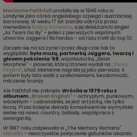
Marianne Faithfull
urodziła się w 1946 roku w
Londynie jako córka angielskiego szpiega i austriackiej
baronowej. W wieku 17 lat została odkryta przez
menedżera
Rolling Stonesów
, a jej debiutancki singiel
„As Tears Go By" – jeden z pierwszych wspólnych
utworów Jaggera i Richardsa – od razu trafił do top 10.
Zaczęło się na szczycie i przez długi czas tak to
wyglądało:
była muzą, partnerką Jaggera, twarzą i
głosem pokolenia '68
, współautorką „Sister
Morphine" – piosenki, którą Stonesi wydali na
„Sticky
Fingers"
, choć Marianne nagrała ją jako pierwsza. A
potem były lata walki z uzależnieniami, bezdomność,
milczenie branży.
Ale Faithfull nie zniknęła.
Wróciła w 1979 roku z
albumem
„Broken English"
– ochrypłym, punkowym,
wściekłym – i udowodniła, że jest artystką, nie tylko
ikoną. Przez kolejne dekady konsekwentnie wymyślała
siebie na nowo: country, ballady, współpraca z
awangardą.
W 1997 roku zaśpiewała w „The Memory Remains"
Metalliki
– nieoczywiste połączenie gatunków okazało