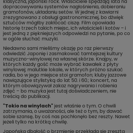
klasyczna, japoński rock. Właściciele spędzają lata na
dopracowywaniu systemów nagłośnienia, dobieraniu
gramofonów, układaniu setów. W jednej z kawiarni
zrezygnowano z obsługi gastronomicznej, bo dźwięk
sztućców mógłby zakłócać ciszę. Film opowiada
historię trzech takich miejsc, ich właścicieli i kotów – i
jest jedną z piękniejszych odpowiedzi na pytanie, po co
w ogóle słuchać muzyki.
Niedawno sami mieliśmy okazję po raz pierwszy
odwiedzić Japonię i zasmakować tamtejszej kultury
muzyczno-winylowej na własnej skórze. Knajpy, w
których każdy gość może wybrać kawałek z płyty
winylowej; malutkie lokale, w których próżno szukać
radia, bo w jego miejsce stoi gramofon; kluby jazzowe
nawiązujące stylistyką do lat 50. i 60.; koncert, na
którym obowiązywał zakaz nagrywania i robienia
zdjęć – bo muzyka jest tutaj doświadczeniem, nie
treścią do publikacji.
"Tokio na winylach"
jest właśnie o tym. O chwili
zatrzymania, o uważaności, ale też o tym, by dawać
sobie szansę, by coś nas pochłonęło bez reszty. Nawet
jeżeli tylko na krótką chwilę.
Japońska dbałość o brzmienie przekłada się zresztą