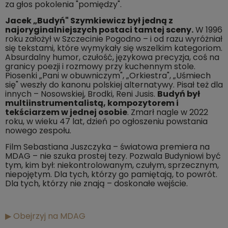
za głos pokolenia "pomiędzy".
Jacek „Budyń" Szymkiewicz był jedną z
najoryginalniejszych postaci tamtej sceny.
W 1996
roku założył w Szczecinie Pogodno – i od razu wyróżniał
się tekstami, które wymykały się wszelkim kategoriom.
Absurdalny humor, czułość, językowa precyzja, coś na
granicy poezji i rozmowy przy kuchennym stole.
Piosenki „Pani w obuwniczym", „Orkiestra", „Uśmiech
się" weszły do kanonu polskiej alternatywy. Pisał też dla
innych – Nosowskiej, Brodki, Reni Jusis.
Budyń był
multiinstrumentalistą, kompozytorem i
tekściarzem w jednej osobie
. Zmarł nagle w 2022
roku, w wieku 47 lat, dzień po ogłoszeniu powstania
nowego zespołu.
Film Sebastiana Juszczyka – światowa premiera na
MDAG – nie szuka prostej tezy. Pozwala Budyniowi być
tym, kim był: niekontrolowanym, czułym, sprzecznym,
niepojętym. Dla tych, którzy go pamiętają, to powrót.
Dla tych, którzy nie znają – doskonałe wejście.
▶ Obejrzyj na MDAG