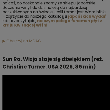
na coś, co doskonale znamy ze sklepu: japońskie
tłoczenia winyli do dziś należą do najbardziej
poszukiwanych na świecie. Jeśli temat jest Wam bliski
– zajrzyjcie do naszego
katalogu
japońskich wydań
lub przeczytajcie,
na czym polega fenomen płyt z
kraju Kwitnącej Wiśni
.
▶ Obejrzyj na MDAG
Sun Ra. Wizja staje się dźwiękiem (reż.
Christine Turner, USA 2025, 85 min)