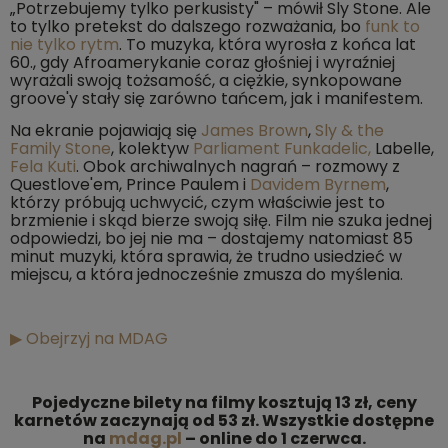
„Potrzebujemy tylko perkusisty" – mówił Sly Stone. Ale
to tylko pretekst do dalszego rozważania, bo
funk to
nie tylko rytm
. To muzyka, która wyrosła z końca lat
60., gdy Afroamerykanie coraz głośniej i wyraźniej
wyrażali swoją tożsamość, a ciężkie, synkopowane
groove'y stały się zarówno tańcem, jak i manifestem.
Na ekranie pojawiają się
James Brown
,
Sly & the
Family Stone
, kolektyw
Parliament
Funkadelic,
Labelle,
Fela Kuti
. Obok archiwalnych nagrań – rozmowy z
Questlove'em, Prince Paulem i
Davidem Byrnem
,
którzy próbują uchwycić, czym właściwie jest to
brzmienie i skąd bierze swoją siłę. Film nie szuka jednej
odpowiedzi, bo jej nie ma – dostajemy natomiast 85
minut muzyki, która sprawia, że trudno usiedzieć w
miejscu, a która jednocześnie zmusza do myślenia.
▶ Obejrzyj na MDAG
Pojedyczne bilety na filmy kosztują 13 zł, ceny
karnetów zaczynają od 53 zł. Wszystkie dostępne
na
mdag.pl
– online do 1 czerwca.