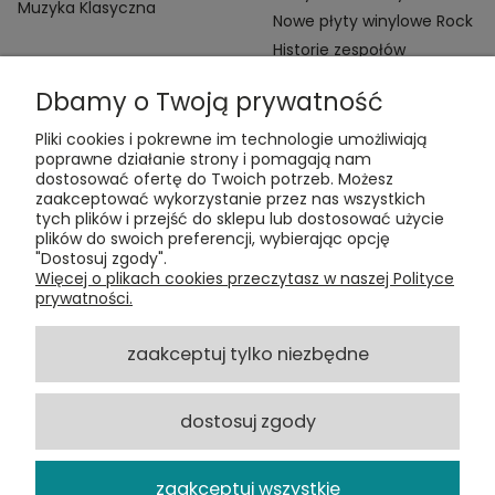
Muzyka Klasyczna
Nowe płyty winylowe Rock
Historie zespołów
Dbamy o Twoją prywatność
Pliki cookies i pokrewne im technologie umożliwiają
poprawne działanie strony i pomagają nam
dostosować ofertę do Twoich potrzeb. Możesz
zaakceptować wykorzystanie przez nas wszystkich
Kontakt:
tych plików i przejść do sklepu lub dostosować użycie
t:
+48 609 155 327
plików do swoich preferencji, wybierając opcję
e:
vinyltamka@gmail.com
"Dostosuj zgody".
ul. Chmielna 20, 00-020 Warszawa
Więcej o plikach cookies przeczytasz w naszej Polityce
prywatności.
ZAMÓWIENIA
zaakceptuj tylko niezbędne
POMOC
dostosuj zgody
VINYL TAMKA
zaakceptuj wszystkie