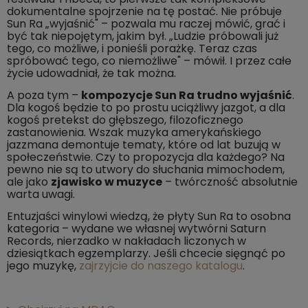
dokumentalne spojrzenie na tę postać. Nie próbuje
Sun Ra „wyjaśnić" – pozwala mu raczej mówić, grać i
być tak niepojętym, jakim był. „Ludzie próbowali już
tego, co możliwe, i ponieśli porażkę. Teraz czas
spróbować tego, co niemożliwe" – mówił. I przez całe
życie udowadniał, że tak można.
A poza tym –
kompozycje Sun Ra trudno wyjaśnić
.
Dla kogoś będzie to po prostu uciążliwy jazgot, a dla
kogoś pretekst do głębszego, filozoficznego
zastanowienia. Wszak muzyka amerykańskiego
jazzmana demontuje tematy, które od lat buzują w
społeczeństwie. Czy to propozycja dla każdego? Na
pewno nie są to utwory do słuchania mimochodem,
ale jako
zjawisko w muzyce
– twórczność absolutnie
warta uwagi.
Entuzjaści winylowi wiedzą, że płyty Sun Ra to osobna
kategoria – wydane we własnej wytwórni Saturn
Records, nierzadko w nakładach liczonych w
dziesiątkach egzemplarzy. Jeśli chcecie sięgnąć po
jego muzykę,
zajrzyjcie do naszego katalogu
.